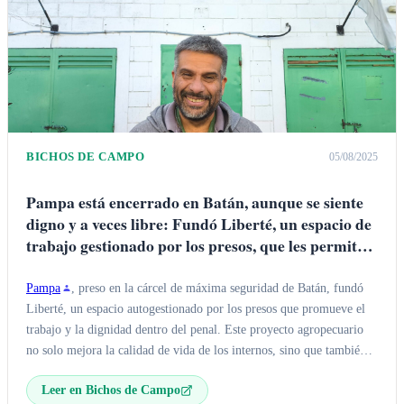
BICHOS DE CAMPO
05/08/2025
Pampa está encerrado en Batán, aunque se siente
digno y a veces libre: Fundó Liberté, un espacio de
trabajo gestionado por los presos, que les permite
una vida digna en la cárcel y logra indicadores de
reincidencia cero
Pampa
, preso en la cárcel de máxima seguridad de Batán, fundó
Liberté, un espacio autogestionado por los presos que promueve el
trabajo y la dignidad dentro del penal. Este proyecto agropecuario
no solo mejora la calidad de vida de los internos, sino que también
ha logrado indicadores de reincidencia cero, integrando incluso a
Leer en Bichos de Campo
víctimas y presos en una cooperativa única.