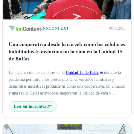
INNCONTEXT
06/08/2025
Una cooperativa desde la cárcel: cómo los celulares
habilitados transformaron la vida en la Unidad 15
de Batán
La legalización de celulares en la
Unidad 15 de Batán
durante la
pandemia permitió a los presos mantener vínculos familiares y
desarrollar iniciativas productivas como una cooperativa, un almacén
y una radio. Estas actividades mejoraron la calidad de vida y
fomentaron la
autogestión
, desmintiendo mitos sobre el aumento
Leer en Inncontext
del delito. Sin embargo, en 2022, conflictos con el Ministerio de
Justicia frenaron estas actividades, iniciando una batalla legal.