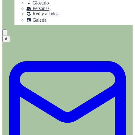
💡 Glosario
👥 Personas
🤝 Red y aliados
📷 Galería
A