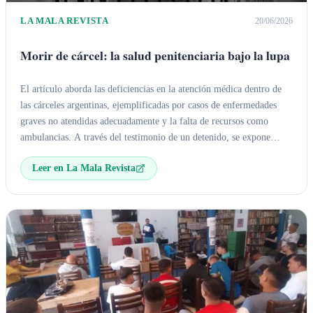
LA MALA REVISTA
20/06/2026
Morir de cárcel: la salud penitenciaria bajo la lupa
El artículo aborda las deficiencias en la atención médica dentro de
las cárceles argentinas, ejemplificadas por casos de enfermedades
graves no atendidas adecuadamente y la falta de recursos como
ambulancias. A través del testimonio de un detenido, se expone
cómo las demoras y la falta de acceso a tratamientos agravan la salud
Leer en La Mala Revista
de los internos, reflejando la expresión 'morir de
cárcel
' como una
denuncia de la vulneración de derechos básicos.