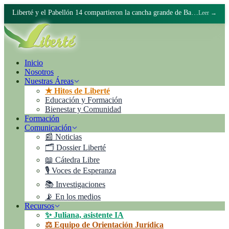
Liberté y el Pabellón 14 compartieron la cancha grande de Batán
Leer →
Inicio
Nosotros
Nuestras Áreas
★ Hitos de Liberté
Educación y Formación
Bienestar y Comunidad
Formación
Comunicación
📰 Noticias
🗂️ Dossier Liberté
📖 Cátedra Libre
🎙️ Voces de Esperanza
📚 Investigaciones
📡 En los medios
Recursos
✨ Juliana, asistente IA
⚖️ Equipo de Orientación Jurídica