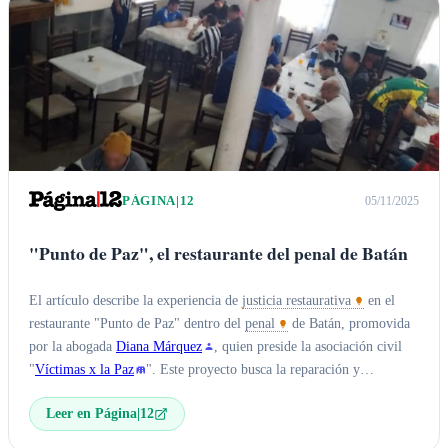
PÁGINA|12
05/11/2025
"Punto de Paz", el restaurante del penal de Batán
El artículo describe la experiencia de
justicia restaurativa
en el
restaurante "Punto de Paz" dentro del
penal
de Batán, promovida
por la abogada
Diana Márquez
, quien preside la asociación civil
"
Víctimas x la Paz
". Este proyecto busca la reparación y
reinserción social de los presos a través de actividades vinculadas a
Leer en Página|12
la gastronomía.