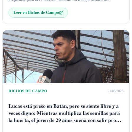
importancia del trabajo para la dignidad y la libertad personal,
Leer en Bichos de Campo
ofreciendo una salida humana al problema de la seguridad y la
reincidencia
.
BICHOS DE CAMPO
21/08/2025
Lucas está preso en Batán, pero se siente libre y a
veces digno: Mientras multiplica las semillas para
la huerta, el joven de 29 años sueña con salir pronto
en libertad y poder estudiar agronomía en