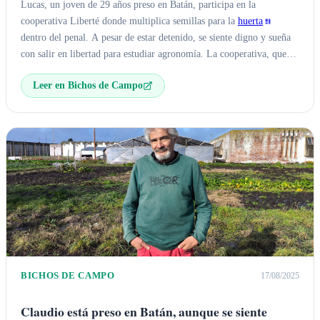
Balcarce
Lucas, un joven de 29 años preso en Batán, participa en la
cooperativa Liberté donde multiplica semillas para la
huerta
dentro del penal. A pesar de estar detenido, se siente digno y sueña
con salir en libertad para estudiar agronomía. La cooperativa, que
incluye
huerta agroecológica
y otros talleres, promueve la
Leer en Bichos de Campo
reinserción y dignidad de los internos.
BICHOS DE CAMPO
17/08/2025
Claudio está preso en Batán, aunque se siente