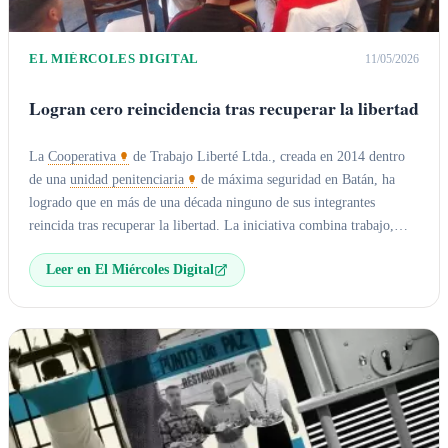
EL MIÉRCOLES DIGITAL
11/05/2026
Logran cero reincidencia tras recuperar la libertad
La
Cooperativa
de Trabajo Liberté Ltda., creada en 2014 dentro
de una
unidad penitenciaria
de máxima seguridad en Batán, ha
logrado que en más de una década ninguno de sus integrantes
reincida tras recuperar la libertad. La iniciativa combina trabajo,
educación autogestionada y acompañamiento en
salud mental
, y ha
Leer en El Miércoles Digital
evolucionado hasta crear la
Universidad Liberté
con más de
20.000 inscripciones de 20 países.