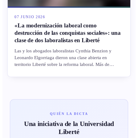
07 JUNIO 2026
«La modernización laboral como
destrucción de las conquistas sociales»: una
clase de dos laboralistas en Liberté
Las y los abogados laboralistas Cynthia Benzion y
Leonardo Elgorriaga dieron una clase abierta en
territorio Liberté sobre la reforma laboral. Más de
ochenta personas —entre Zoom y la presencialidad en
Batán— recorrieron un siglo de derecho del trabajo, del
Artículo 14 bis a la Ley de Modernización Laboral, con
foco en lo que pierde quien vive de su trabajo, incluidas
las personas en situación de cárcel.
QUIÉN LA DICTA
Una iniciativa de la Universidad
Liberté