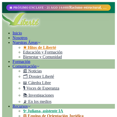
Racismo estructural, perfilamiento racial y abolicionismo carcelario.
📅 PRÓXIMO ENCLAVE · 21 AGO 14:00H
Inicio
Nosotros
Nuestras Áreas
★ Hitos de Liberté
Educación y Formación
Bienestar y Comunidad
Formación
Comunicación
📰 Noticias
🗂️ Dossier Liberté
📖 Cátedra Libre
🎙️ Voces de Esperanza
📚 Investigaciones
📡 En los medios
Recursos
✨ Juliana, asistente IA
⚖️ Equipo de Orientación Jurídica