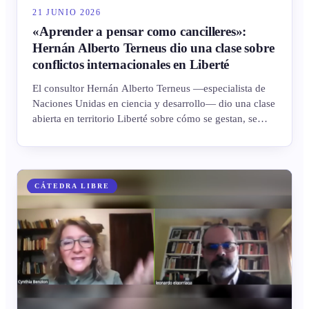
21 JUNIO 2026
«Aprender a pensar como cancilleres»:
Hernán Alberto Terneus dio una clase sobre
conflictos internacionales en Liberté
El consultor Hernán Alberto Terneus —especialista de
Naciones Unidas en ciencia y desarrollo— dio una clase
abierta en territorio Liberté sobre cómo se gestan, se
gestionan y se resuelven los conflictos internacionales.
De Spinoza y Kant a Ucrania, Gaza y «la ruta del
dinero», una invitación a pensar el mundo como
cancilleres y a no quedarse en el propio metro
CÁTEDRA LIBRE
cuadrado.