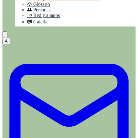
💡 Glosario
👥 Personas
🤝 Red y aliados
📷 Galería
A