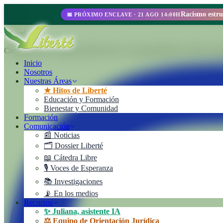
📅 PRÓXIMO ENCLAVE · 21 AGO 14:00H
Liberté
Cooperativa de Trabajo Liberté Ltda. Un emprendimiento 100% autoges
Inicio
Nosotros
Nuestras Áreas
★ Hitos de Liberté
Educación y Formación
Bienestar y Comunidad
Formación
Comunicación
📰 Noticias
🗂️ Dossier Liberté
📖 Cátedra Libre
🎙️ Voces de Esperanza
📚 Investigaciones
📡 En los medios
Recursos
✨ Juliana, asistente IA
⚖️ Equipo de Orientación Jurídica