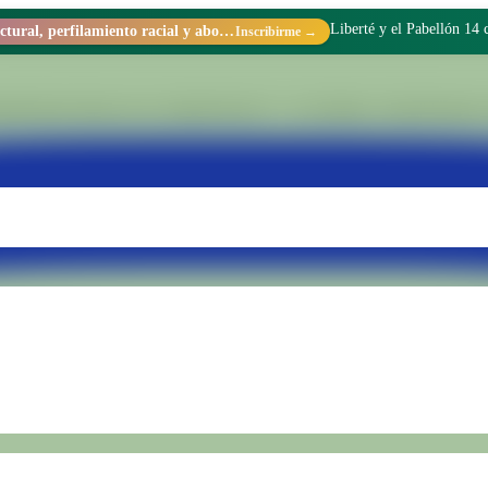
Liberté y el Pabellón 14
Racismo estructural, perfilamiento racial y abolicionismo carcelario.
Inscribirme →
tionado dentro de la Unidad Penal N.° 15 de Batán. Transformamos rea