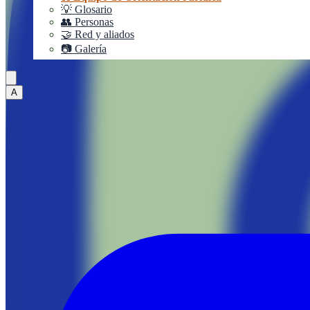
💡 Glosario
👥 Personas
🤝 Red y aliados
📷 Galería
A