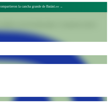
 compartieron la cancha grande de Batán
Leer →
lidades a través del trabajo digno y el compromiso colectivo.