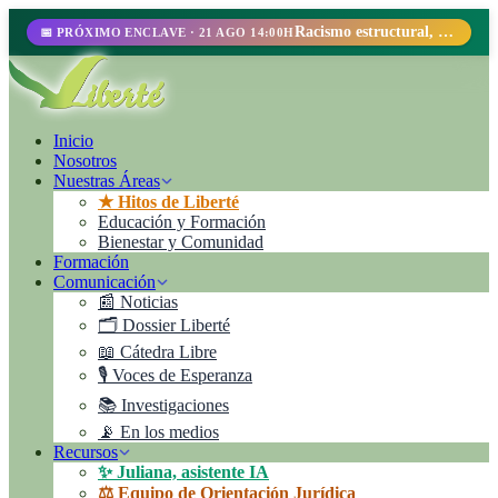
Racismo estructural, perfilamiento racial y abolicionismo carcelario.
📅 PRÓXIMO ENCLAVE · 21 AGO 14:00H
Inicio
Nosotros
Nuestras Áreas
★ Hitos de Liberté
Educación y Formación
Bienestar y Comunidad
Formación
Comunicación
📰 Noticias
🗂️ Dossier Liberté
📖 Cátedra Libre
🎙️ Voces de Esperanza
📚 Investigaciones
📡 En los medios
Recursos
✨ Juliana, asistente IA
⚖️ Equipo de Orientación Jurídica