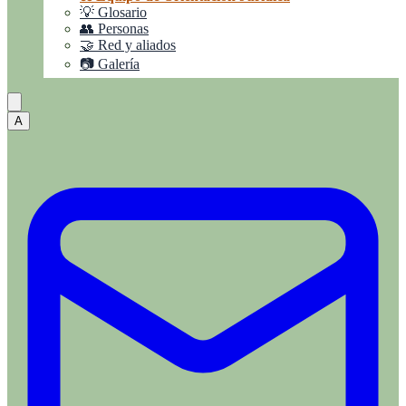
💡 Glosario
👥 Personas
🤝 Red y aliados
📷 Galería
A