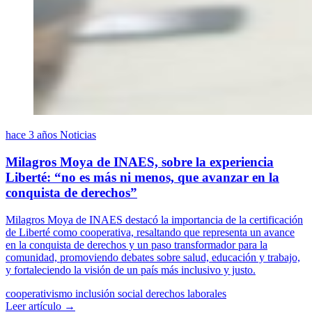
hace 3 años
Noticias
Milagros Moya de INAES, sobre la experiencia
Liberté: “no es más ni menos, que avanzar en la
conquista de derechos”
Milagros Moya de INAES destacó la importancia de la certificación
de Liberté como cooperativa, resaltando que representa un avance
en la conquista de derechos y un paso transformador para la
comunidad, promoviendo debates sobre salud, educación y trabajo,
y fortaleciendo la visión de un país más inclusivo y justo.
cooperativismo
inclusión social
derechos laborales
Leer artículo →