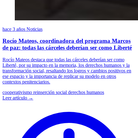
hace 3 años
Noticias
Rocío Mateos, coordinadora del programa Marcos
de paz: todas las cárceles deberían ser como Liberté
Rocío Mateos destaca que todas las cárceles deberían ser como
Liberté, por su impacto en la memoria, los derechos humanos y la
transformación social, resaltando los logros y cambios positivos en
ese espacio y la importancia de replicar su modelo en otros
contextos penitenciarios.
cooperativismo
reinserción social
derechos humanos
Leer artículo →