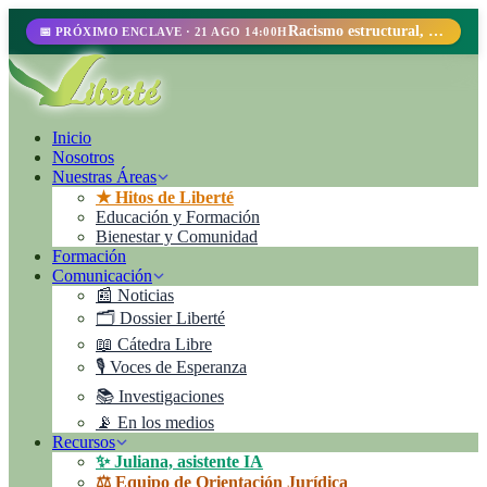
Racismo estructural, perfilamiento racial y abolicionismo carcelario.
📅 PRÓXIMO ENCLAVE · 21 AGO 14:00H
Inicio
Nosotros
Nuestras Áreas
★ Hitos de Liberté
Educación y Formación
Bienestar y Comunidad
Formación
Comunicación
📰 Noticias
🗂️ Dossier Liberté
📖 Cátedra Libre
🎙️ Voces de Esperanza
📚 Investigaciones
📡 En los medios
Recursos
✨ Juliana, asistente IA
⚖️ Equipo de Orientación Jurídica