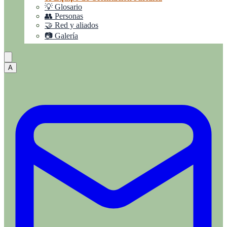
💡 Glosario
👥 Personas
🤝 Red y aliados
📷 Galería
A