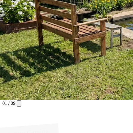
02
/
09
De Batán para Todo el País