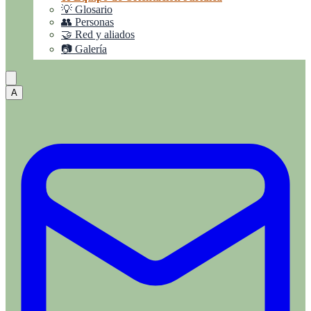
💡 Glosario
👥 Personas
🤝 Red y aliados
📷 Galería
A