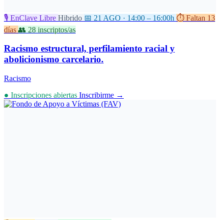
🎙️ EnClave Libre
Hibrido
📅 21 AGO · 14:00 – 16:00h
⏱️ Faltan 13
días
👥 28 inscriptos/as
Racismo estructural, perfilamiento racial y
abolicionismo carcelario.
Racismo
● Inscripciones abiertas
Inscribirme →