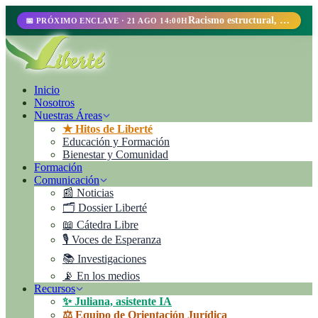
Racismo estructural, perfilamiento racial y abolicionismo carcelario.
📅 PRÓXIMO ENCLAVE · 21 AGO 14:00H
Inicio
Nosotros
Nuestras Áreas
★ Hitos de Liberté
Educación y Formación
Bienestar y Comunidad
Formación
Comunicación
📰 Noticias
🗂️ Dossier Liberté
📖 Cátedra Libre
🎙️ Voces de Esperanza
📚 Investigaciones
📡 En los medios
Recursos
✨ Juliana, asistente IA
⚖️ Equipo de Orientación Jurídica