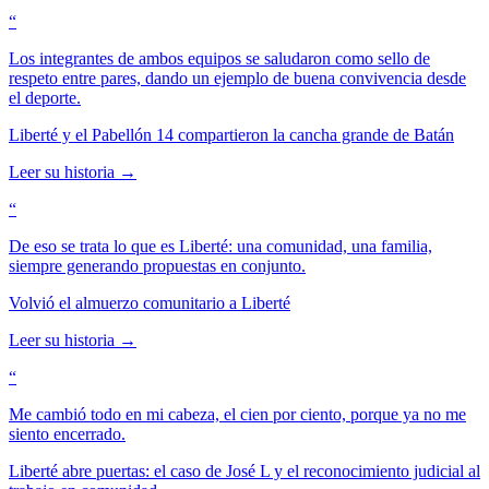
9
8
8
Voces de Liberté
5
4
4
9
9
6
5
5
7
6
6
“
8
7
7
9
8
8
Los integrantes de ambos equipos se saludaron como sello de
9
9
respeto entre pares, dando un ejemplo de buena convivencia desde
el deporte.
Liberté y el Pabellón 14 compartieron la cancha grande de Batán
Leer su historia →
“
De eso se trata lo que es Liberté: una comunidad, una familia,
siempre generando propuestas en conjunto.
Volvió el almuerzo comunitario a Liberté
Leer su historia →
“
Me cambió todo en mi cabeza, el cien por ciento, porque ya no me
siento encerrado.