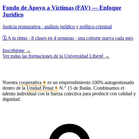
📚 Curso
Virtual
👥 4 inscriptos/as
Fondo de Apoyo a Víctimas (FAV) — Enfoque
Jurídico
Justicia restaurativa · análisis jurídico y político-criminal
🗓️
A tu ritmo · 8 clases en 4 semanas · una cohorte nueva cada mes
Inscribirme →
Ver todas las formaciones de la Universidad Liberté →
Bienvenidos a Liberté
Nuestra
cooperativa
es un emprendimiento
100% autogestionado
dentro de la
Unidad Penal
N.° 15 de Batán. Combinamos el
talento individual
con la
fuerza colectiva
para producir con calidad y
dignidad.