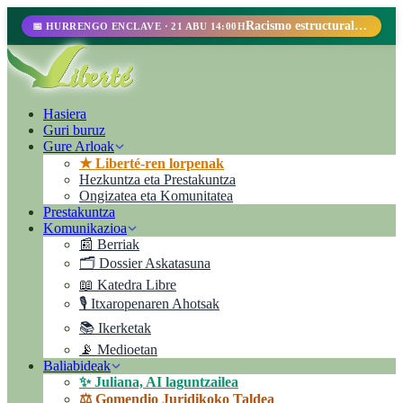
Racismo estructural, perfilamiento racial y abolicionismo carcelario.
📅 HURRENGO ENCLAVE · 21 ABU 14:00H
Hasiera
Guri buruz
Gure Arloak
★ Liberté-ren lorpenak
Hezkuntza eta Prestakuntza
Ongizatea eta Komunitatea
Prestakuntza
Komunikazioa
📰 Berriak
🗂️ Dossier Askatasuna
📖 Katedra Libre
🎙️ Itxaropenaren Ahotsak
📚 Ikerketak
📡 Medioetan
Baliabideak
✨ Juliana, AI laguntzailea
⚖️ Gomendio Juridikoko Taldea