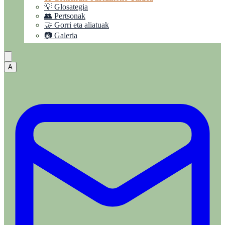
💡 Glosategia
👥 Pertsonak
🤝 Gorri eta aliatuak
📷 Galeria
A