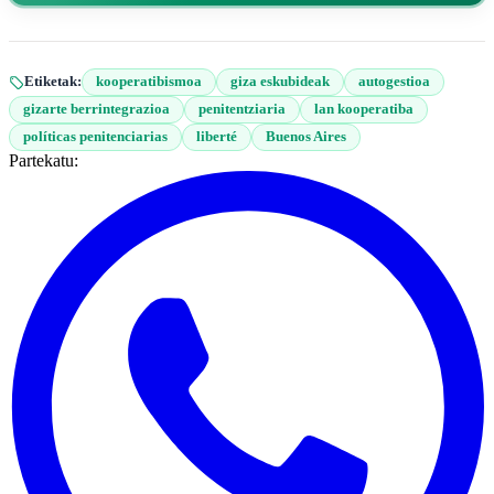
Etiketak:
kooperatibismoa
giza eskubideak
autogestioa
gizarte berrintegrazioa
penitentziaria
lan kooperatiba
políticas penitenciarias
liberté
Buenos Aires
Partekatu: