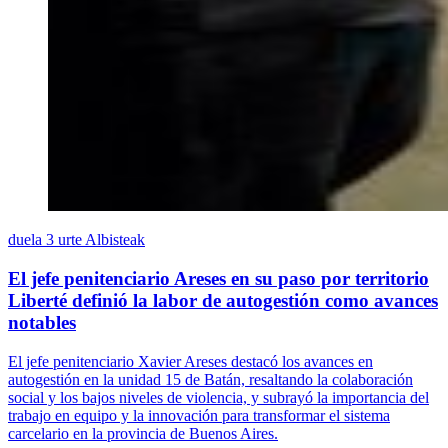
duela 3 urte
Albisteak
El jefe penitenciario Areses en su paso por territorio
Liberté definió la labor de autogestión como avances
notables
El jefe penitenciario Xavier Areses destacó los avances en
autogestión en la unidad 15 de Batán, resaltando la colaboración
social y los bajos niveles de violencia, y subrayó la importancia del
trabajo en equipo y la innovación para transformar el sistema
carcelario en la provincia de Buenos Aires.