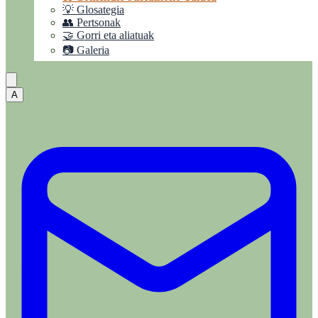
💡 Glosategia
👥 Pertsonak
🤝 Gorri eta aliatuak
📷 Galeria
A