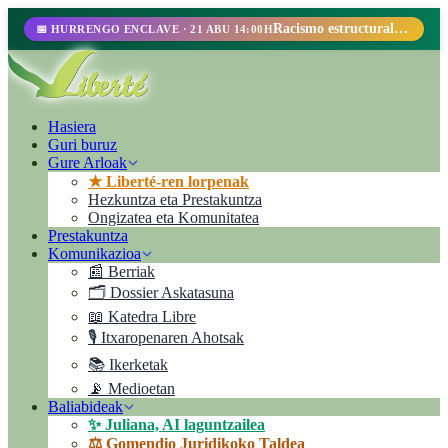
Racismo estructural, perfilamiento racial y abolicionismo carcelario.
📅 HURRENGO ENCLAVE · 21 ABU 14:00H
Hasiera
Guri buruz
Gure Arloak
★ Liberté-ren lorpenak
Hezkuntza eta Prestakuntza
Ongizatea eta Komunitatea
Prestakuntza
Komunikazioa
📰 Berriak
🗂️ Dossier Askatasuna
📖 Katedra Libre
🎙️ Itxaropenaren Ahotsak
📚 Ikerketak
📡 Medioetan
Baliabideak
✨ Juliana, AI laguntzailea
⚖️ Gomendio Juridikoko Taldea