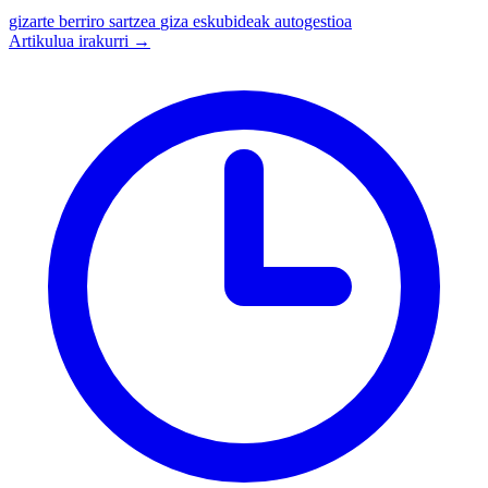
gizarte berriro sartzea
giza eskubideak
autogestioa
Artikulua irakurri →