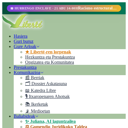
Racismo estructural, perfilamiento racial y abolicionismo carcelario.
📅 HURRENGO ENCLAVE · 21 ABU 14:00H
Hasiera
Guri buruz
Gure Arloak
★ Liberté-ren lorpenak
Hezkuntza eta Prestakuntza
Ongizatea eta Komunitatea
Prestakuntza
Komunikazioa
📰 Berriak
🗂️ Dossier Askatasuna
📖 Katedra Libre
🎙️ Itxaropenaren Ahotsak
📚 Ikerketak
📡 Medioetan
Baliabideak
✨ Juliana, AI laguntzailea
⚖️ Gomendio Juridikoko Taldea