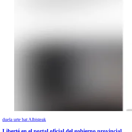
duela urte bat
Albisteak
Liberté en el portal oficial del gobierno provincial