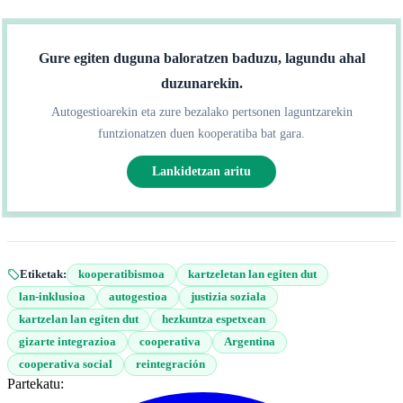
Gure egiten duguna baloratzen baduzu, lagundu ahal
duzunarekin.
Autogestioarekin eta zure bezalako pertsonen laguntzarekin
funtzionatzen duen kooperatiba bat gara.
Lankidetzan aritu
Etiketak:
kooperatibismoa
kartzeletan lan egiten dut
lan-inklusioa
autogestioa
justizia soziala
kartzelan lan egiten dut
hezkuntza espetxean
gizarte integrazioa
cooperativa
Argentina
cooperativa social
reintegración
Partekatu: