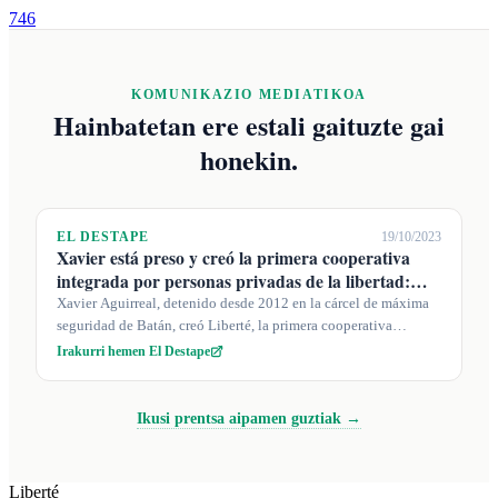
746
KOMUNIKAZIO MEDIATIKOA
Hainbatetan ere estali gaituzte gai
honekin.
EL DESTAPE
19/10/2023
Xavier está preso y creó la primera cooperativa
integrada por personas privadas de la libertad:
"Devolver la e...
Xavier Aguirreal, detenido desde 2012 en la cárcel de máxima
seguridad de Batán, creó Liberté, la primera cooperativa
autogestionada por pre...
Irakurri hemen El Destape
Ikusi prentsa aipamen guztiak →
Liberté