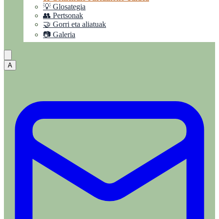
💡 Glosategia
👥 Pertsonak
🤝 Gorri eta aliatuak
📷 Galeria
A