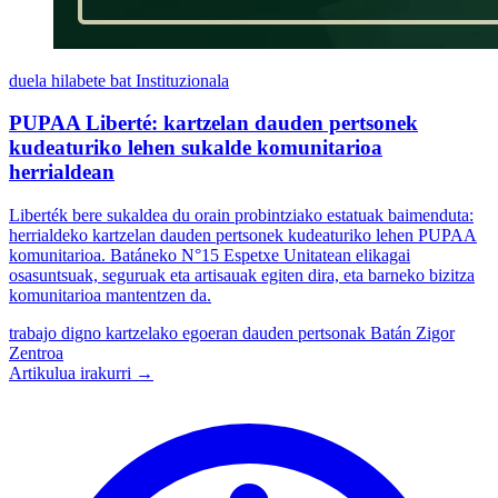
duela hilabete bat
Instituzionala
PUPAA Liberté: kartzelan dauden pertsonek
kudeaturiko lehen sukalde komunitarioa
herrialdean
Liberték bere sukaldea du orain probintziako estatuak baimenduta:
herrialdeko kartzelan dauden pertsonek kudeaturiko lehen PUPAA
komunitarioa. Batáneko N°15 Espetxe Unitatean elikagai
osasuntsuak, seguruak eta artisauak egiten dira, eta barneko bizitza
komunitarioa mantentzen da.
trabajo digno
kartzelako egoeran dauden pertsonak
Batán Zigor
Zentroa
Artikulua irakurri →