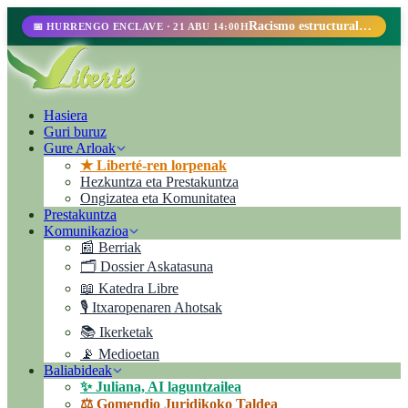
Racismo estructural, perfilamiento racial y abolicionismo carcelario.
📅 HURRENGO ENCLAVE · 21 ABU 14:00H
Hasiera
Guri buruz
Gure Arloak
★ Liberté-ren lorpenak
Hezkuntza eta Prestakuntza
Ongizatea eta Komunitatea
Prestakuntza
Komunikazioa
📰 Berriak
🗂️ Dossier Askatasuna
📖 Katedra Libre
🎙️ Itxaropenaren Ahotsak
📚 Ikerketak
📡 Medioetan
Baliabideak
✨ Juliana, AI laguntzailea
⚖️ Gomendio Juridikoko Taldea