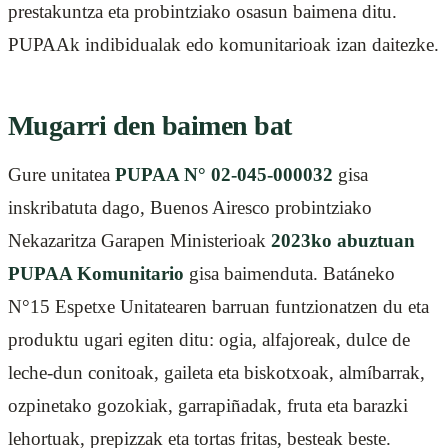
prestakuntza eta probintziako osasun baimena ditu.
PUPAAk indibidualak edo komunitarioak izan daitezke.
Mugarri den baimen bat
Gure unitatea
PUPAA N° 02-045-000032
gisa
inskribatuta dago, Buenos Airesco probintziako
Nekazaritza Garapen Ministerioak
2023ko abuztuan
PUPAA Komunitario
gisa baimenduta. Batáneko
N°15 Espetxe Unitatearen barruan funtzionatzen du eta
produktu ugari egiten ditu: ogia, alfajoreak, dulce de
leche-dun conitoak, gaileta eta biskotxoak, almíbarrak,
ozpinetako gozokiak, garrapiñadak, fruta eta barazki
lehortuak, prepizzak eta tortas fritas, besteak beste.