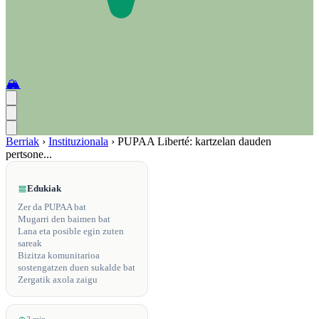
🏔️
Berriak
›
Instituzionala
›
PUPAA Liberté: kartzelan dauden
pertsone...
Edukiak
Zer da PUPAA bat
Mugarri den baimen bat
Lana eta posible egin zuten
sareak
Bizitza komunitarioa
sostengatzen duen sukalde bat
Zergatik axola zaigu