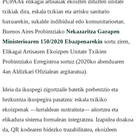
PUPAAk elikagai artisauak ekoizten dituzten unitate
txikiak dira, eskala txikian eta arrisku sanitario
baxuarekin, sukalde indibidual edo komunitarioetan.
Buenos Aires Probintziako
Nekazaritza Garapen
Ministerioaren 150/2020 Ebazpenarekin
sortu ziren,
Elikagai Artisauen Ekoizpen Unitate Txikien
Probintziako Erregistroa sortuz (2020ko abenduaren
4an Aldizkari Ofizialean argitaratua).
Ideia da ikuspegi zigortzaile batetik prebentzio eta
hezkuntza ikuspegira pasatzea: eskala txikiko
ekoizpenak —lurraldean sustraituta— aitortzea eta
elikadura sistema formalean integratzea. Izapidea doakoa
da, QR kodearen bidezko trazabilitatea, ekoizleen