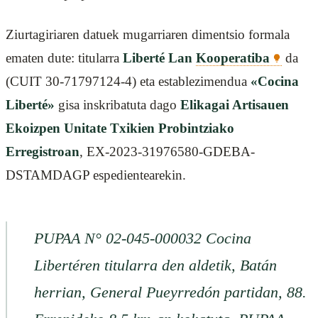
Ziurtagiriaren datuek mugarriaren dimentsio formala
ematen dute: titularra
Liberté Lan
Kooperatiba
da
(CUIT 30-71797124-4) eta establezimendua
«Cocina
Liberté»
gisa inskribatuta dago
Elikagai Artisauen
Ekoizpen Unitate Txikien Probintziako
Erregistroan
, EX-2023-31976580-GDEBA-
DSTAMDAGP espedientearekin.
PUPAA N° 02-045-000032 Cocina
Libertéren titularra den aldetik, Batán
herrian, General Pueyrredón partidan, 88.