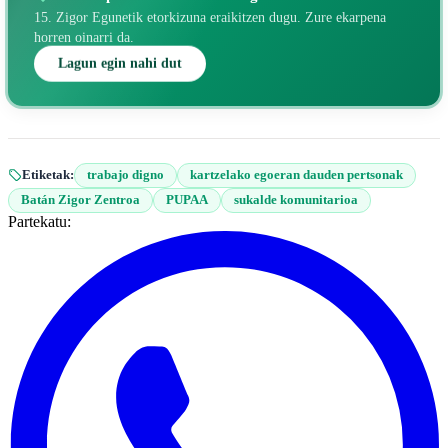
15. Zigor Egunetik etorkizuna eraikitzen dugu. Zure ekarpena
horren oinarri da.
Lagun egin nahi dut
Etiketak:
trabajo digno
kartzelako egoeran dauden pertsonak
Batán Zigor Zentroa
PUPAA
sukalde komunitarioa
Partekatu: