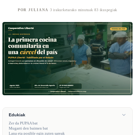
POR JULIANA
·
3 irakurketarako minutuak
·
83 ikuspegiak
Edukiak
Zer da PUPAA bat
Mugarri den baimen bat
Lana eta posible egin zuten sareak