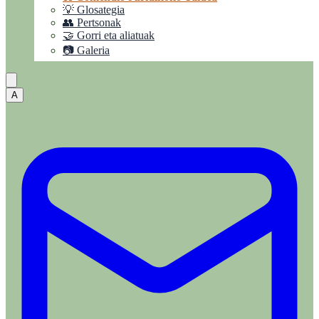
💡 Glosategia
👥 Pertsonak
🤝 Gorri eta aliatuak
📷 Galeria
A