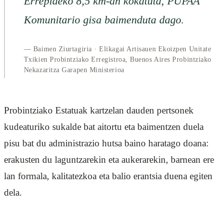
Errepideko 8,5 km-an kokatuta, PUPAA
Komunitario gisa baimenduta dago.
— Baimen Ziurtagiria · Elikagai Artisauen Ekoizpen Unitate
Txikien Probintziako Erregistroa, Buenos Aires Probintziako
Nekazaritza Garapen Ministerioa
Probintziako Estatuak kartzelan dauden pertsonek
kudeaturiko sukalde bat aitortu eta baimentzen duela
pisu bat du administrazio hutsa baino haratago doana:
erakusten du laguntzarekin eta aukerarekin, barnean ere
lan formala, kalitatezkoa eta balio erantsia duena egiten
dela.