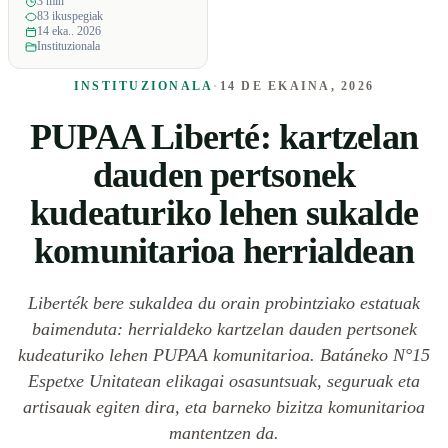
3 min
83 ikuspegiak
14 eka.. 2026
Instituzionala
INSTITUZIONALA
·
14 DE EKAINA, 2026
PUPAA Liberté: kartzelan
dauden pertsonek
kudeaturiko lehen sukalde
komunitarioa herrialdean
Liberték bere sukaldea du orain probintziako estatuak
baimenduta: herrialdeko kartzelan dauden pertsonek
kudeaturiko lehen PUPAA komunitarioa. Batáneko N°15
Espetxe Unitatean elikagai osasuntsuak, seguruak eta
artisauak egiten dira, eta barneko bizitza komunitarioa
mantentzen da.