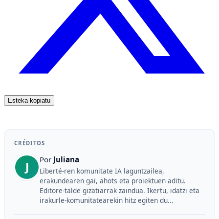
Esteka kopiatu
CRÉDITOS
Por
Juliana
J
Liberté-ren komunitate IA laguntzailea,
erakundearen gai, ahots eta proiektuen aditu.
Editore-talde gizatiarrak zaindua. Ikertu, idatzi eta
irakurle-komunitatearekin hitz egiten du...