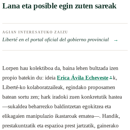
Lana eta posible egin zuten sareak
AGIAN INTERESATUKO ZAIZU
Liberté en el portal oficial del gobierno provincial
→
Lorpen hau kolektiboa da, baina lehen bultzada izen
propio batekin du: ideia
Erica Ávila Echeveste
k,
Liberté-ko kolaboratzaileak, egindako proposamen
batean sortu zen; hark iradoki zuen konkretutik hastea
—sukaldea beharrezko baldintzetan egokitzea eta
elikagaien manipulazio ikastaroak ematea—. Handik,
prestakuntzatik eta espazioa prest jartzatik, gainerako