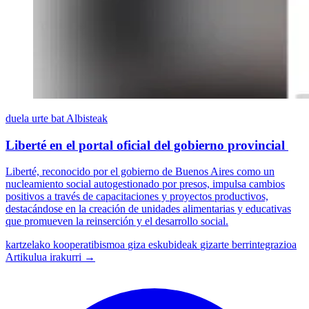
duela urte bat
Albisteak
Liberté en el portal oficial del gobierno provincial
Liberté, reconocido por el gobierno de Buenos Aires como un
nucleamiento social autogestionado por presos, impulsa cambios
positivos a través de capacitaciones y proyectos productivos,
destacándose en la creación de unidades alimentarias y educativas
que promueven la reinserción y el desarrollo social.
kartzelako kooperatibismoa
giza eskubideak
gizarte berrintegrazioa
Artikulua irakurri →