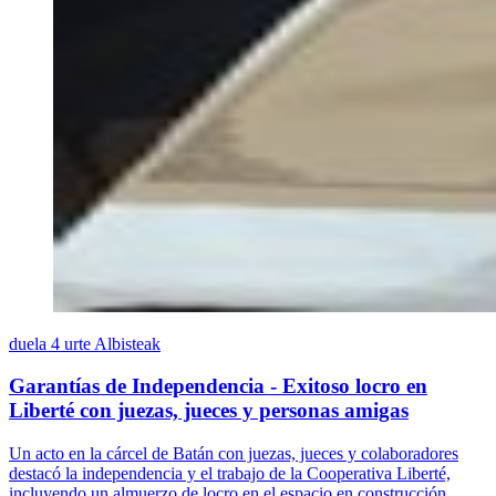
duela 4 urte
Albisteak
Garantías de Independencia - Exitoso locro en
Liberté con juezas, jueces y personas amigas
Un acto en la cárcel de Batán con juezas, jueces y colaboradores
destacó la independencia y el trabajo de la Cooperativa Liberté,
incluyendo un almuerzo de locro en el espacio en construcción