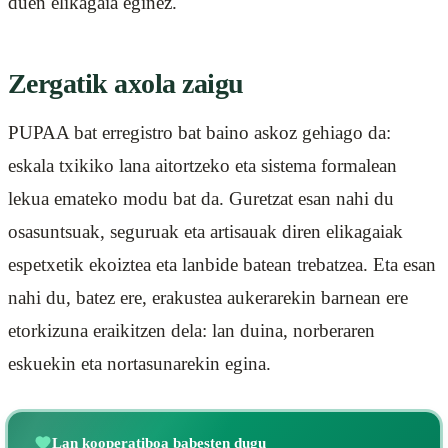
duen elikagaia eginez.
Zergatik axola zaigu
PUPAA bat erregistro bat baino askoz gehiago da:
eskala txikiko lana aitortzeko eta sistema formalean
lekua emateko modu bat da. Guretzat esan nahi du
osasuntsuak, seguruak eta artisauak diren elikagaiak
espetxetik ekoiztea eta lanbide batean trebatzea. Eta esan
nahi du, batez ere, erakustea aukerarekin barnean ere
etorkizuna eraikitzen dela: lan duina, norberaren
eskuekin eta nortasunarekin egina.
Lan kooperatiboa babesten dugu