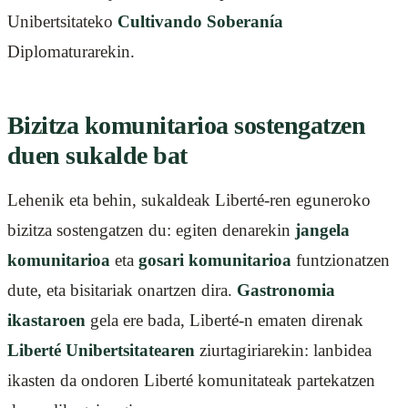
Unibertsitateko
Cultivando Soberanía
Diplomaturarekin.
Bizitza komunitarioa sostengatzen
duen sukalde bat
Lehenik eta behin, sukaldeak Liberté-ren eguneroko
bizitza sostengatzen du: egiten denarekin
jangela
komunitarioa
eta
gosari komunitarioa
funtzionatzen
dute, eta bisitariak onartzen dira.
Gastronomia
ikastaroen
gela ere bada, Liberté-n ematen direnak
Liberté Unibertsitatearen
ziurtagiriarekin: lanbidea
ikasten da ondoren Liberté komunitateak partekatzen