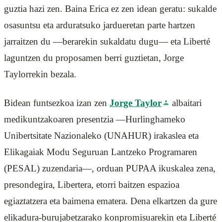
guztia hazi zen. Baina Erica ez zen idean geratu: sukalde
osasuntsu eta arduratsuko jardueretan parte hartzen
jarraitzen du —berarekin sukaldatu dugu— eta Liberté
laguntzen du proposamen berri guztietan, Jorge
Taylorrekin bezala.
Bidean funtsezkoa izan zen
Jorge Taylor
albaitari
medikuntzakoaren presentzia —Hurlinghameko
Unibertsitate Nazionaleko (UNAHUR) irakaslea eta
Elikagaiak Modu Seguruan Lantzeko Programaren
(PESAL) zuzendaria—, orduan PUPAA ikuskalea zena,
presondegira, Libertera, etorri baitzen espazioa
egiaztatzera eta baimena ematera. Dena elkartzen da gure
elikadura-burujabetzarako konpromisuarekin eta Liberté