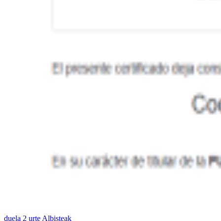
duela 2 urte
Albisteak