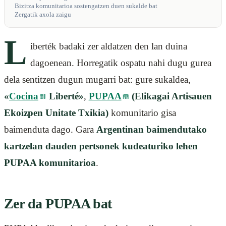
Bizitza komunitarioa sostengatzen duen sukalde bat
Zergatik axola zaigu
L
iberték badaki zer aldatzen den lan duina
dagoenean. Horregatik ospatu nahi dugu gurea
dela sentitzen dugun mugarri bat: gure sukaldea,
«
Cocina
Liberté»
,
PUPAA
(Elikagai Artisauen
Ekoizpen Unitate Txikia)
komunitario gisa
baimenduta dago. Gara
Argentinan baimendutako
kartzelan dauden pertsonek kudeaturiko lehen
PUPAA komunitarioa
.
Zer da PUPAA bat