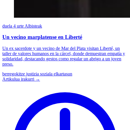
duela 4 urte
Albisteak
Un vecino marplatense en Liberté
Un ex sacerdote y un vecino de Mar del Plata visitan Liberté, un
taller de valores humanos en la cárcel, donde demuestran empatía y
solidaridad, destacando gestos como regalar un abrigo a un joven
preso.
berregokitze
justizia soziala
elkartasun
Artikulua irakurri →