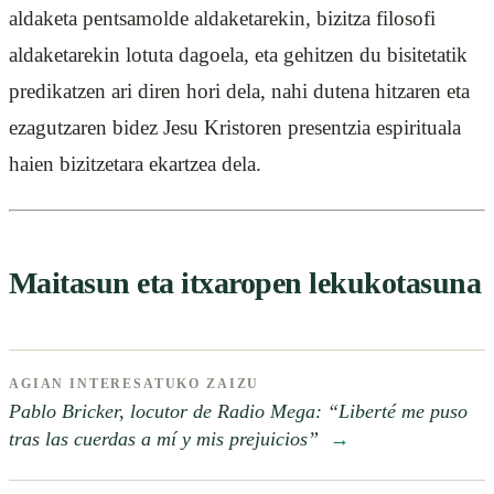
aldaketa pentsamolde aldaketarekin, bizitza filosofi
aldaketarekin lotuta dagoela, eta gehitzen du bisitetatik
predikatzen ari diren hori dela, nahi dutena hitzaren eta
ezagutzaren bidez Jesu Kristoren presentzia espirituala
haien bizitzetara ekartzea dela.
Maitasun eta itxaropen lekukotasuna
AGIAN INTERESATUKO ZAIZU
Pablo Bricker, locutor de Radio Mega: “Liberté me puso
tras las cuerdas a mí y mis prejuicios”
→