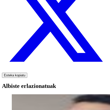
Esteka kopiatu
Albiste erlazionatuak