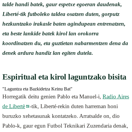
talde handi batek, gaur espetxe egoeran daudenak,
Liberté-tik futboleko taldea osatzen duten, gorputz
hezkuntzako irakasle baten agindupean entrenatzen,
eta beste lankide batek kirol lan orokorra
koordinatzen du, eta guztietan nabarmentzen dena da
denek ardura handiz lan egiten dutela.
Espiritual eta kirol laguntzako bisita
"Laguntza eta Bazkidetza Keinu Bat"
Horregatik deitu genien Pablo eta Manuel-i,
Radio Aires
de Libertè
-tik, Liberté-rekin duten harreman honi
buruzko xehetasunak kontatzeko. Arratsalde on, dio
Pablo-k, gaur egun Futbol Teknikari Zuzendaria denak,