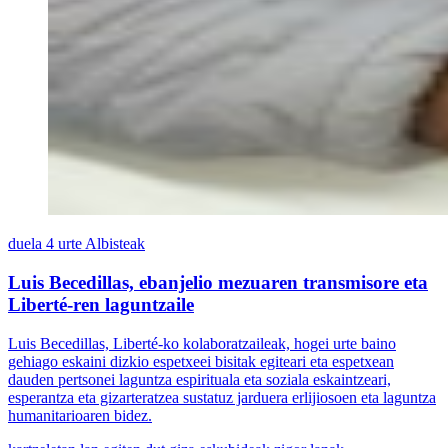
duela 4 urte
Albisteak
Luis Becedillas, ebanjelio mezuaren transmisore eta
Liberté-ren laguntzaile
Luis Becedillas, Liberté-ko kolaboratzaileak, hogei urte baino
gehiago eskaini dizkio espetxeei bisitak egiteari eta espetxean
dauden pertsonei laguntza espirituala eta soziala eskaintzeari,
esperantza eta gizarteratzea sustatuz jarduera erlijiosoen eta laguntza
humanitarioaren bidez.