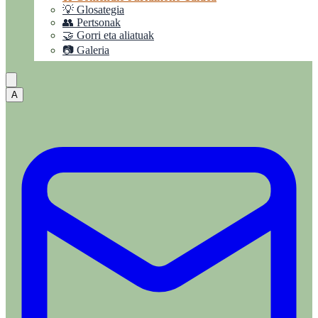
💡 Glosategia
👥 Pertsonak
🤝 Gorri eta aliatuak
📷 Galeria
A