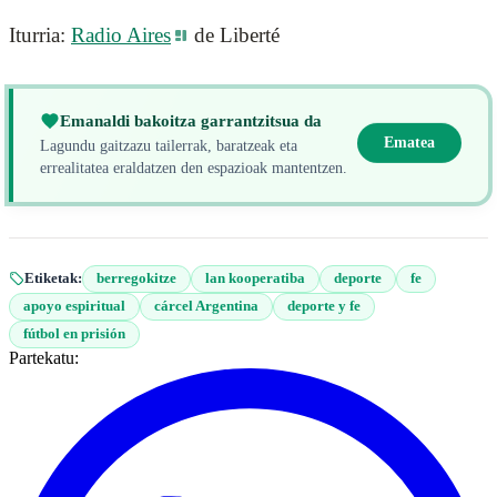
Iturria:
Radio Aires
de Liberté
Emanaldi bakoitza garrantzitsua da
Ematea
Lagundu gaitzazu tailerrak, baratzeak eta
errealitatea eraldatzen den espazioak mantentzen.
Etiketak:
berregokitze
lan kooperatiba
deporte
fe
apoyo espiritual
cárcel Argentina
deporte y fe
fútbol en prisión
Partekatu: