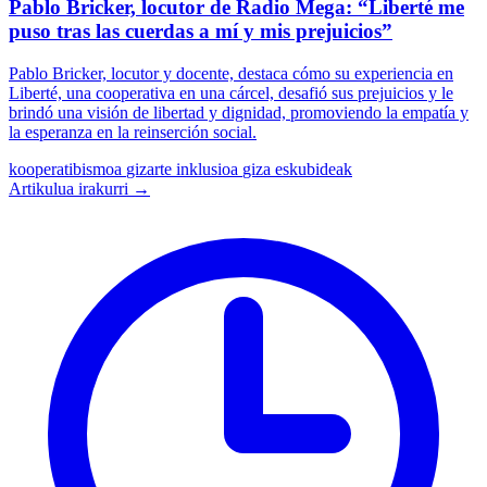
Pablo Bricker, locutor de Radio Mega: “Liberté me
puso tras las cuerdas a mí y mis prejuicios”
Pablo Bricker, locutor y docente, destaca cómo su experiencia en
Liberté, una cooperativa en una cárcel, desafió sus prejuicios y le
brindó una visión de libertad y dignidad, promoviendo la empatía y
la esperanza en la reinserción social.
kooperatibismoa
gizarte inklusioa
giza eskubideak
Artikulua irakurri →