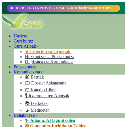
Racismo estructural, perfilamiento racial y abolicionismo carcelario.
📅 HURRENGO ENCLAVE · 21 ABU 14:00H
Hasiera
Guri buruz
Gure Arloak
★ Liberté-ren lorpenak
Hezkuntza eta Prestakuntza
Ongizatea eta Komunitatea
Prestakuntza
Komunikazioa
📰 Berriak
🗂️ Dossier Askatasuna
📖 Katedra Libre
🎙️ Itxaropenaren Ahotsak
📚 Ikerketak
📡 Medioetan
Baliabideak
✨ Juliana, AI laguntzailea
⚖️ Gomendio Juridikoko Taldea