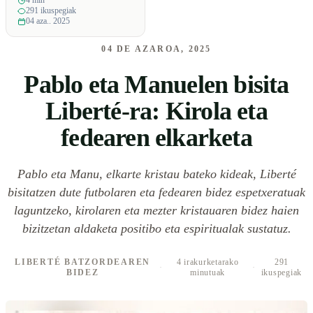
4 min
291 ikuspegiak
04 aza.. 2025
04 DE AZAROA, 2025
Pablo eta Manuelen bisita
Liberté-ra: Kirola eta
fedearen elkarketa
Pablo eta Manu, elkarte kristau bateko kideak, Liberté
bisitatzen dute futbolaren eta fedearen bidez espetxeratuak
laguntzeko, kirolaren eta mezter kristauaren bidez haien
bizitzetan aldaketa positibo eta espiritualak sustatuz.
LIBERTÉ BATZORDEAREN
4 irakurketarako
291
·
·
BIDEZ
minutuak
ikuspegiak