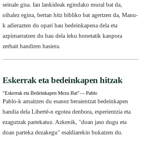
seinale gisa. Ian lankideak egindako mural bat da,
oihalez egina, bertan hitz bibliko bat agertzen da, Manu-
k adierazten du opari hau bedeinkapena dela eta
azpimarratzen du hau dela leku honetatik kanpora
zerbait handiren hasiera.
Eskerrak eta bedeinkapen hitzak
"Eskerrak eta Bedeinkapen Mezu Bat"
— Pablo
Pablo-k amaitzen du esanez beraientzat bedeinkapen
handia dela Liberté-n egotea denbora, esperientzia eta
ezagutzak partekatuz. Azkenik, "doan jaso dugu eta
doan parteka dezakegu" esaldiarekin bukatzen du.