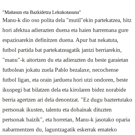
"Maitasun eta Bazkidetza Lekukotasuna"
Manu-k dio oso polita dela "mutil"ekin partekatzea, hitz
hori afektua adierazten duena eta haien harremana gure
espazioarekin definitzen duena. Apur bat nekatuta,
futbol partida bat partekatzeagatik jantzi berriarekin,
"manu"-k aitortzen du eta adierazten du beste garaietan
futbolean jokatu zuela Pablo bezalaxe, necochense
futbol ligan, eta orain jarduera hori utzi ondoren, beste
ikuspegi bat bilatzen dela eta kirolaren bidez norabide
berria agertzen ari dela denontzat. "Ez dugu baztertutako
pertsonak ikusten, talentu eta dohainak dituzten
pertsonak baizik", eta horretan, Manu-k jasotako oparia
nabarmentzen du, laguntzagatik eskerrak emateko