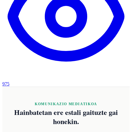
975
KOMUNIKAZIO MEDIATIKOA
Hainbatetan ere estali gaituzte gai
honekin.