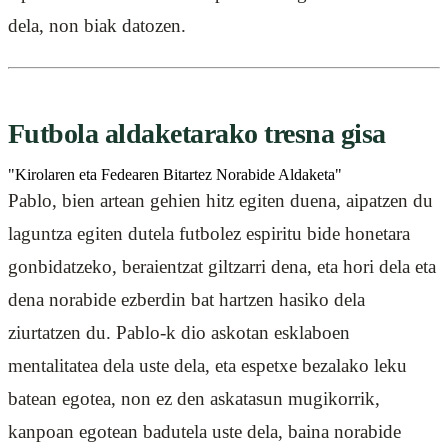
dela, non biak datozen.
Futbola aldaketarako tresna gisa
"Kirolaren eta Fedearen Bitartez Norabide Aldaketa"
Pablo, bien artean gehien hitz egiten duena, aipatzen du
laguntza egiten dutela futbolez espiritu bide honetara
gonbidatzeko, beraientzat giltzarri dena, eta hori dela eta
dena norabide ezberdin bat hartzen hasiko dela
ziurtatzen du. Pablo-k dio askotan esklaboen
mentalitatea dela uste dela, eta espetxe bezalako leku
batean egotea, non ez den askatasun mugikorrik,
kanpoan egotean badutela uste dela, baina norabide