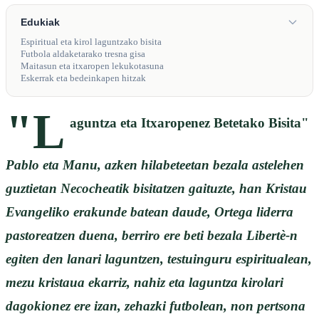
Edukiak
Espiritual eta kirol laguntzako bisita
Futbola aldaketarako tresna gisa
Maitasun eta itxaropen lekukotasuna
Eskerrak eta bedeinkapen hitzak
"L
aguntza eta Itxaropenez Betetako Bisita"
Pablo eta Manu, azken hilabeteetan bezala astelehen
guztietan Necocheatik bisitatzen gaituzte, han Kristau
Evangeliko erakunde batean daude, Ortega liderra
pastoreatzen duena, berriro ere beti bezala Libertè-n
egiten den lanari laguntzen, testuinguru espiritualean,
mezu kristaua ekarriz, nahiz eta laguntza kirolari
dagokionez ere izan, zehazki futbolean, non pertsona