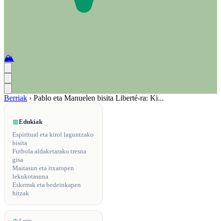
🏔️
Berriak
›
Pablo eta Manuelen bisita Liberté-ra: Ki...
Edukiak
Espiritual eta kirol laguntzako
bisita
Futbola aldaketarako tresna
gisa
Maitasun eta itxaropen
lekukotasuna
Eskerrak eta bedeinkapen
hitzak