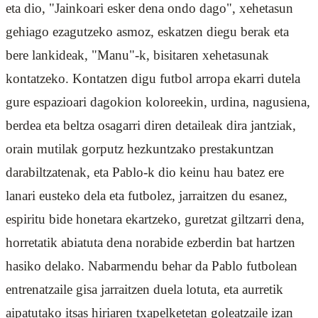
eta dio, "Jainkoari esker dena ondo dago", xehetasun
gehiago ezagutzeko asmoz, eskatzen diegu berak eta
bere lankideak, "Manu"-k, bisitaren xehetasunak
kontatzeko. Kontatzen digu futbol arropa ekarri dutela
gure espazioari dagokion koloreekin, urdina, nagusiena,
berdea eta beltza osagarri diren detaileak dira jantziak,
orain mutilak gorputz hezkuntzako prestakuntzan
darabiltzatenak, eta Pablo-k dio keinu hau batez ere
lanari eusteko dela eta futbolez, jarraitzen du esanez,
espiritu bide honetara ekartzeko, guretzat giltzarri dena,
horretatik abiatuta dena norabide ezberdin bat hartzen
hasiko delako. Nabarmendu behar da Pablo futbolean
entrenatzaile gisa jarraitzen duela lotuta, eta aurretik
aipatutako itsas hiriaren txapelketetan goleatzaile izan