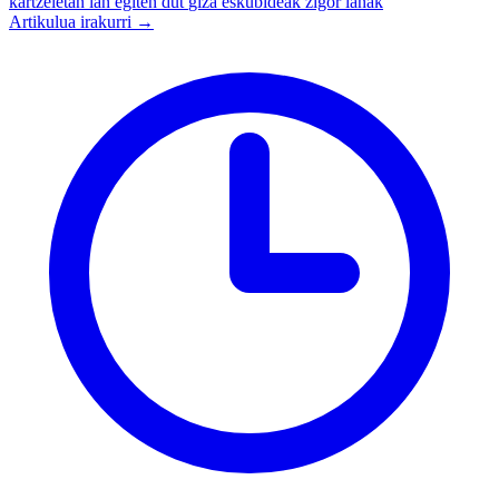
kartzeletan lan egiten dut
giza eskubideak
zigor lanak
Artikulua irakurri →