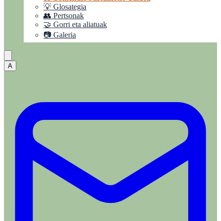
💡 Glosategia
👥 Pertsonak
🤝 Gorri eta aliatuak
📷 Galeria
A