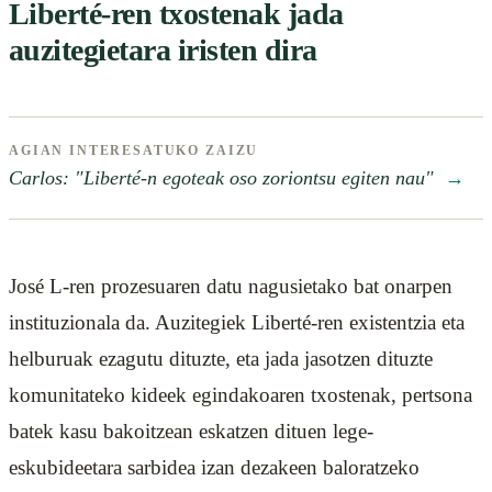
Liberté-ren txostenak jada
auzitegietara iristen dira
AGIAN INTERESATUKO ZAIZU
Carlos: "Liberté-n egoteak oso zoriontsu egiten nau"
→
José L-ren prozesuaren datu nagusietako bat onarpen
instituzionala da. Auzitegiek Liberté-ren existentzia eta
helburuak ezagutu dituzte, eta jada jasotzen dituzte
komunitateko kideek egindakoaren txostenak, pertsona
batek kasu bakoitzean eskatzen dituen lege-
eskubideetara sarbidea izan dezakeen baloratzeko