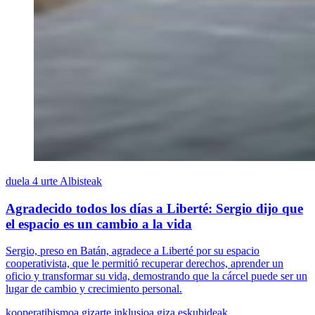
duela 4 urte
Albisteak
Agradecido todos los días a Liberté: Sergio dijo que
el espacio es un cambio a la vida
Sergio, preso en Batán, agradece a Liberté por su espacio
cooperativista, que le permitió recuperar derechos, aprender un
oficio y transformar su vida, demostrando que la cárcel puede ser un
lugar de cambio y crecimiento personal.
kooperatibismoa
gizarte inklusioa
giza eskubideak