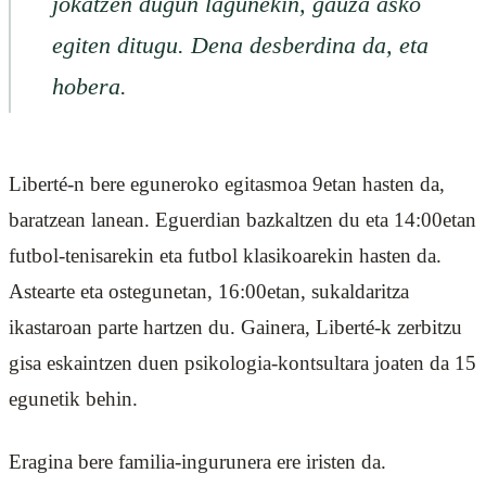
jokatzen dugun lagunekin, gauza asko
egiten ditugu. Dena desberdina da, eta
hobera.
Liberté-n bere eguneroko egitasmoa 9etan hasten da,
baratzean lanean. Eguerdian bazkaltzen du eta 14:00etan
futbol-tenisarekin eta futbol klasikoarekin hasten da.
Astearte eta ostegunetan, 16:00etan, sukaldaritza
ikastaroan parte hartzen du. Gainera, Liberté-k zerbitzu
gisa eskaintzen duen psikologia-kontsultara joaten da 15
egunetik behin.
Eragina bere familia-ingurunera ere iristen da.