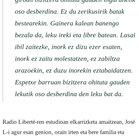
oso desberdina. Ez du zerikusirik batak
bestearekin. Gainera kalean banengo
bezala da, leku ireki eta libre batean. Lasai
ibil zaitezke, inork ez dizu ezer esaten,
inork ez zaitu molestatzen, ez zabiltza
arazoekin, ez duzu inorekin eztabaidatzen.
Espetxe barruan bizitzera ohituta gauden
lekutik oso desberdina den leku bat da.
Radio Liberté-ren estudioan elkarrizketa amaitzean, José
L-i agur esan genion, orain irten eta bere familia eta