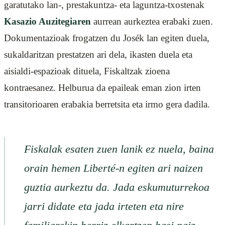
garatutako lan-, prestakuntza- eta laguntza-txostenak
Kasazio Auzitegiaren
aurrean aurkeztea erabaki zuen.
Dokumentazioak frogatzen du Josék lan egiten duela,
sukaldaritzan prestatzen ari dela, ikasten duela eta
aisialdi-espazioak dituela, Fiskaltzak zioena
kontraesanez. Helburua da epaileak eman zion irten
transitorioaren erabakia berretsita eta irmo gera dadila.
Fiskalak esaten zuen lanik ez nuela, baina
orain hemen Liberté-n egiten ari naizen
guztia aurkeztu da. Jada eskumuturrekoa
jarri didate eta jada irteten eta nire