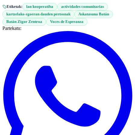
Etiketak:
lan kooperatiba
actividades comunitarias
kartzelako egoeran dauden pertsonak
Askatasuna Batán
Batán Zigor Zentroa
Voces de Esperanza
Partekatu: