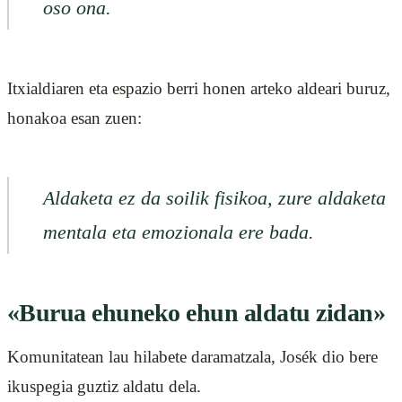
oso ona.
Itxialdiaren eta espazio berri honen arteko aldeari buruz,
honakoa esan zuen:
Aldaketa ez da soilik fisikoa, zure aldaketa
mentala eta emozionala ere bada.
«Burua ehuneko ehun aldatu zidan»
Komunitatean lau hilabete daramatzala, Josék dio bere
ikuspegia guztiz aldatu dela.