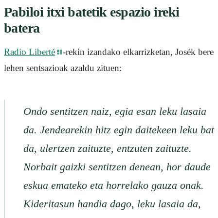
Pabiloi itxi batetik espazio ireki
batera
Radio Liberté
-rekin izandako elkarrizketan, Josék bere
lehen sentsazioak azaldu zituen:
Ondo sentitzen naiz, egia esan leku lasaia
da. Jendearekin hitz egin daitekeen leku bat
da, ulertzen zaituzte, entzuten zaituzte.
Norbait gaizki sentitzen denean, hor daude
eskua emateko eta horrelako gauza onak.
Kideritasun handia dago, leku lasaia da,