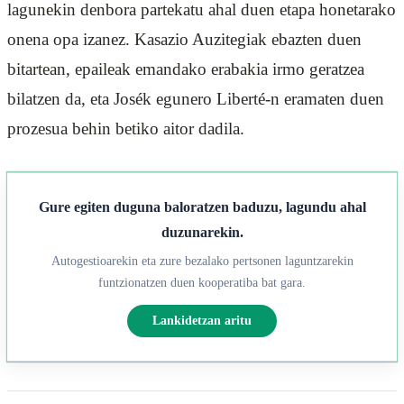
lagunekin denbora partekatu ahal duen etapa honetarako
onena opa izanez. Kasazio Auzitegiak ebazten duen
bitartean, epaileak emandako erabakia irmo geratzea
bilatzen da, eta Josék egunero Liberté-n eramaten duen
prozesua behin betiko aitor dadila.
Gure egiten duguna baloratzen baduzu, lagundu ahal
duzunarekin.
Autogestioarekin eta zure bezalako pertsonen laguntzarekin
funtzionatzen duen kooperatiba bat gara.
Lankidetzan aritu