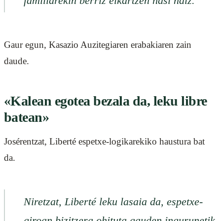
familiarekin berriz elkartzen hasi naiz.
Gaur egun, Kasazio Auzitegiaren erabakiaren zain
daude.
«Kalean egotea bezala da, leku libre
batean»
Josérentzat, Liberté espetxe-logikarekiko haustura bat
da.
Niretzat, Liberté leku lasaia da, espetxe-
giroan bizitzera ohituta gauden ingurunetik