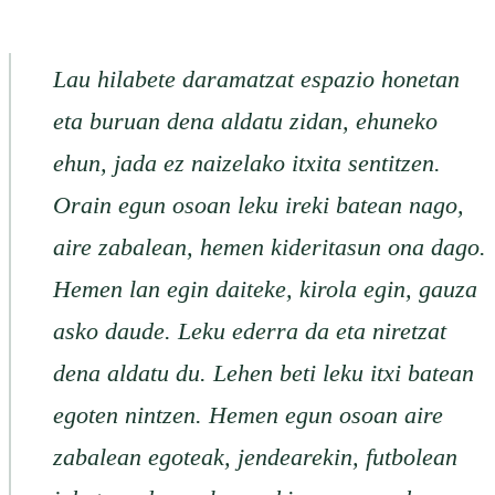
Lau hilabete daramatzat espazio honetan
eta buruan dena aldatu zidan, ehuneko
ehun, jada ez naizelako itxita sentitzen.
Orain egun osoan leku ireki batean nago,
aire zabalean, hemen kideritasun ona dago.
Hemen lan egin daiteke, kirola egin, gauza
asko daude. Leku ederra da eta niretzat
dena aldatu du. Lehen beti leku itxi batean
egoten nintzen. Hemen egun osoan aire
zabalean egoteak, jendearekin, futbolean