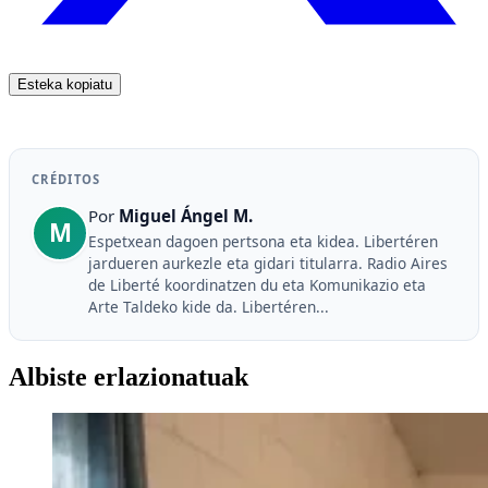
Esteka kopiatu
CRÉDITOS
Por
Miguel Ángel M.
M
Espetxean dagoen pertsona eta kidea. Libertéren
jardueren aurkezle eta gidari titularra. Radio Aires
de Liberté koordinatzen du eta Komunikazio eta
Arte Taldeko kide da. Libertéren...
Albiste erlazionatuak