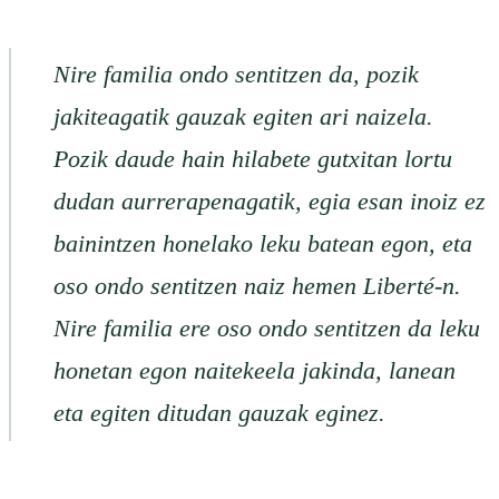
Nire familia ondo sentitzen da, pozik
jakiteagatik gauzak egiten ari naizela.
Pozik daude hain hilabete gutxitan lortu
dudan aurrerapenagatik, egia esan inoiz ez
bainintzen honelako leku batean egon, eta
oso ondo sentitzen naiz hemen Liberté-n.
Nire familia ere oso ondo sentitzen da leku
honetan egon naitekeela jakinda, lanean
eta egiten ditudan gauzak eginez.