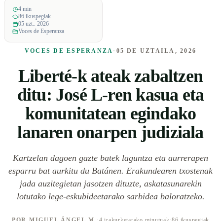
4 min
86 ikuspegiak
05 uzt.. 2026
Voces de Esperanza
VOCES DE ESPERANZA
·
05 DE UZTAILA, 2026
Liberté-k ateak zabaltzen
ditu: José L-ren kasua eta
komunitatean egindako
lanaren onarpen judiziala
Kartzelan dagoen gazte batek laguntza eta aurrerapen
esparru bat aurkitu du Batánen. Erakundearen txostenak
jada auzitegietan jasotzen dituzte, askatasunarekin
lotutako lege-eskubideetarako sarbidea baloratzeko.
POR MIGUEL ÁNGEL M.
·
4 irakurketarako minutuak
·
86 ikuspegiak