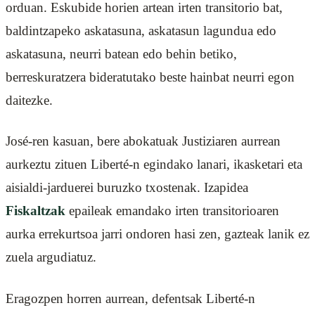
orduan. Eskubide horien artean irten transitorio bat,
baldintzapeko askatasuna, askatasun lagundua edo
askatasuna, neurri batean edo behin betiko,
berreskuratzera bideratutako beste hainbat neurri egon
daitezke.
José-ren kasuan, bere abokatuak Justiziaren aurrean
aurkeztu zituen Liberté-n egindako lanari, ikasketari eta
aisialdi-jarduerei buruzko txostenak. Izapidea
Fiskaltzak
epaileak emandako irten transitorioaren
aurka errekurtsoa jarri ondoren hasi zen, gazteak lanik ez
zuela argudiatuz.
Eragozpen horren aurrean, defentsak Liberté-n