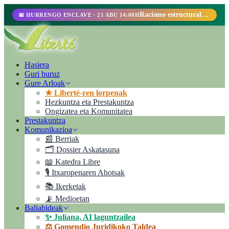
Racismo estructural, perfilamiento racial y abolicionismo carcelario.
📅 HURRENGO ENCLAVE · 21 ABU 14:00H
Hasiera
Guri buruz
Gure Arloak
★ Liberté-ren lorpenak
Hezkuntza eta Prestakuntza
Ongizatea eta Komunitatea
Prestakuntza
Komunikazioa
📰 Berriak
🗂️ Dossier Askatasuna
📖 Katedra Libre
🎙️ Itxaropenaren Ahotsak
📚 Ikerketak
📡 Medioetan
Baliabideak
✨ Juliana, AI laguntzailea
⚖️ Gomendio Juridikoko Taldea