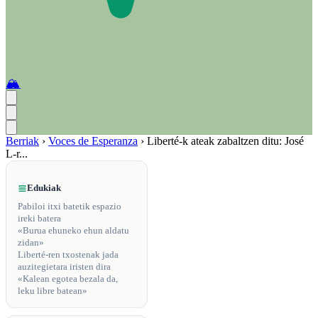
🏔️
Berriak
›
Voces de Esperanza
›
Liberté-k ateak zabaltzen ditu: José
L-r...
Edukiak
Pabiloi itxi batetik espazio
ireki batera
«Burua ehuneko ehun aldatu
zidan»
Liberté-ren txostenak jada
auzitegietara iristen dira
«Kalean egotea bezala da,
leku libre batean»