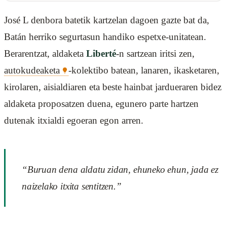
José L denbora batetik kartzelan dagoen gazte bat da,
Batán herriko segurtasun handiko espetxe-unitatean.
Berarentzat, aldaketa
Liberté
-n sartzean iritsi zen,
autokudeaketa
-kolektibo batean, lanaren, ikasketaren,
kirolaren, aisialdiaren eta beste hainbat jardueraren bidez
aldaketa proposatzen duena, egunero parte hartzen
dutenak itxialdi egoeran egon arren.
“Buruan dena aldatu zidan, ehuneko ehun, jada ez
naizelako itxita sentitzen.”