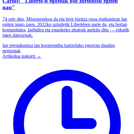
Carlos: "Liberté-n egoteak oso zoriontsu egiten
nau"
74 urte ditu, Misionesekoa da eta bere bizitza osoa eraikuntzan lan
egiten igaro zuen. 2022ko uztailetik Libertéren parte da, eta bertan
komunitatea, lanbidea eta estankeko ahateak aurkitu ditu — eskutik
jaten datozenak.
lan prestakuntza
lan kooperatiba
kartzelako egoeran dauden
pertsonak
Artikulua irakurri →