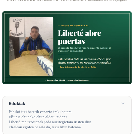
Edukiak
Pabiloi itxi batetik espazio ireki batera
«Burua ehuneko ehun aldatu zidan»
Liberté-ren txostenak jada auzitegietara iristen dira
«Kalean egotea bezala da, leku libre batean»