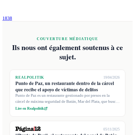
1838
COUVERTURE MÉDIATIQUE
Ils nous ont également soutenus à ce
sujet.
REALPOLITIK
19/04/2026
Punto de Paz, un restaurante dentro de la cárcel
que recibe el apoyo de víctimas de delitos
Punto de Paz es un restaurante gestionado por presos en la
cárcel de máxima seguridad de Batán, Mar del Plata, que busca
restaurar la dignid...
Lire en Realpolitik
05/11/2025