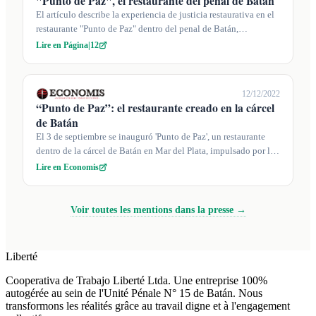
"Punto de Paz", el restaurante del penal de Batán
El artículo describe la experiencia de justicia restaurativa en el
restaurante "Punto de Paz" dentro del penal de Batán,
promovida por la ab...
Lire en Página|12
12/12/2022
“Punto de Paz”: el restaurante creado en la cárcel
de Batán
El 3 de septiembre se inauguró 'Punto de Paz', un restaurante
dentro de la cárcel de Batán en Mar del Plata, impulsado por la
cooperativa Li...
Lire en Economis
Voir toutes les mentions dans la presse →
Liberté
Cooperativa de Trabajo Liberté Ltda. Une entreprise 100%
autogérée au sein de l'Unité Pénale N° 15 de Batán. Nous
transformons les réalités grâce au travail digne et à l'engagement