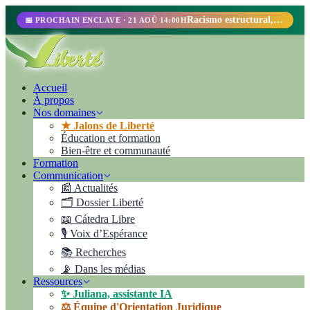
Racismo estructural, perfilamiento racial y abolicionismo carcelario.
📅 PROCHAIN ENCLAVE · 21 AOÛ 14:00H
Accueil
À propos
Nos domaines
★ Jalons de Liberté
Éducation et formation
Bien-être et communauté
Formation
Communication
📰 Actualités
🗂️ Dossier Liberté
📖 Cátedra Libre
🎙️ Voix d’Espérance
📚 Recherches
📡 Dans les médias
Ressources
✨ Juliana, assistante IA
⚖️ Équipe d'Orientation Juridique