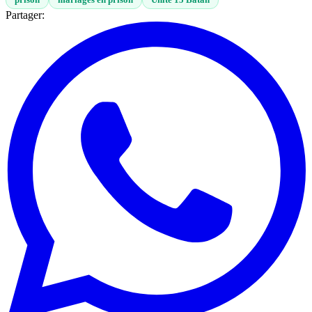
prison
mariages en prison
Unité 15 Batán
Partager: