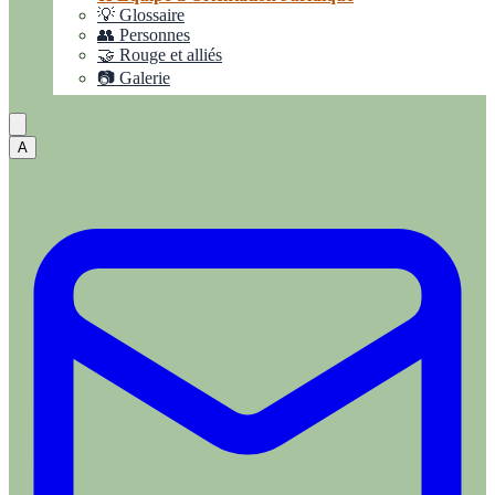
💡 Glossaire
👥 Personnes
🤝 Rouge et alliés
📷 Galerie
A