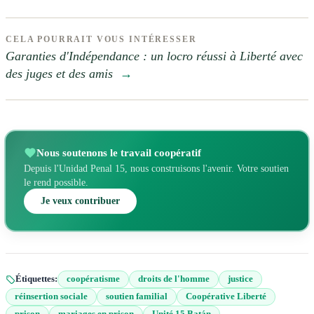
CELA POURRAIT VOUS INTÉRESSER
Garanties d'Indépendance : un locro réussi à Liberté avec
des juges et des amis
→
Nous soutenons le travail coopératif
Depuis l'Unidad Penal 15, nous construisons l'avenir. Votre soutien
le rend possible.
Je veux contribuer
Étiquettes:
coopératisme
droits de l'homme
justice
réinsertion sociale
soutien familial
Coopérative Liberté