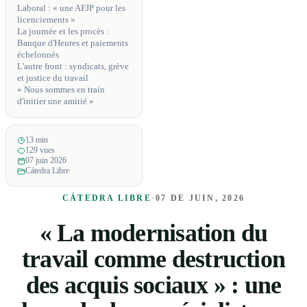
Laboral : « une AFJP pour les
licenciements »
La journée et les procès :
Banque d'Heures et paiements
échelonnés
L'autre front : syndicats, grève
et justice du travail
« Nous sommes en train
d'initier une amitié »
13 min
129 vues
07 juin 2026
Cátedra Libre
CÁTEDRA LIBRE
·
07 DE JUIN, 2026
« La modernisation du
travail comme destruction
des acquis sociaux » : une