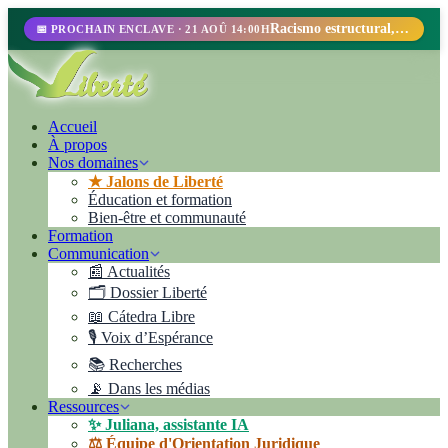
Racismo estructural, perfilamiento racial y abolicionismo carcelario.
📅 PROCHAIN ENCLAVE · 21 AOÛ 14:00H
Accueil
À propos
Nos domaines
★ Jalons de Liberté
Éducation et formation
Bien-être et communauté
Formation
Communication
📰 Actualités
🗂️ Dossier Liberté
📖 Cátedra Libre
🎙️ Voix d’Espérance
📚 Recherches
📡 Dans les médias
Ressources
✨ Juliana, assistante IA
⚖️ Équipe d'Orientation Juridique