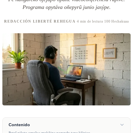
Programa opytáva oñepyrũ junio jasýpe.
REDACCIÓN LIBERTÉ REHEGUA
·
4 min de lectura
·
100 Hechakuaa
Contenido