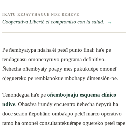
IKATU REJAVYHAGUE NDE REHEVE
Cooperativa Liberté el compromiso con la salud.
→
Pe ñembyatypa nda'ha'éi peteĩ punto final: ha'e pe
tendaguasu omoñepyrũvo programa definitivo.
Ñehecha oñembyaty poapy mes pukukuépe omoneĩ
ojeguereko pe rembiapokue mbohapy dimensión-pe.
Tenondegua ha'e pe
oñembojoaju esquema clínico
ndive
. Ohasáva irundy encuentro ñehecha ñepyrũ ha
doce sesión ñepohãno omba'apo peteĩ marco operativo
ramo ha omoneĩ consultantekuérape oguereko peteĩ tape