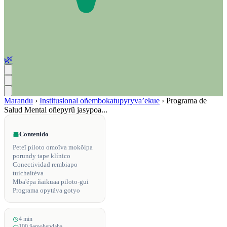
🌿
Marandu
›
Institusional oñembokatupyryva’ekue
›
Programa de
Salud Mental oñepyrũ jasypoa...
Contenido
Peteĩ piloto omoĩva mokõipa
porundy tape klínico
Conectividad rembiapo
tuichaitéva
Mba'épa ñaikuaa piloto-gui
Programa opytáva gotyo
4 min
100 ñemohendaha