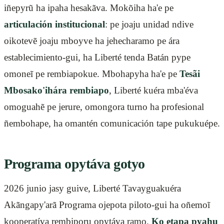
iñepyrũ ha ipaha hesakãva. Mokõiha ha'e pe
articulación institucional
: pe joaju unidad ndive
oikotevẽ joaju mboyve ha jehecharamo pe ára
establecimiento-gui, ha Liberté tenda Batán pype
omoneĩ pe rembiapokue. Mbohapyha ha'e pe
Tesãi
Mbosako'ihára rembiapo
, Liberté kuéra mba'éva
omoguahẽ pe jerure, omongora turno ha profesional
ñembohape, ha omantén comunicación tape pukukuépe.
Programa opytáva gotyo
2026 junio jasy guive, Liberté Tavayguakuéra
Akãngapy'arã Programa ojepota piloto-gui ha oñemoĩ
kooperatíva rembiporu opytáva ramo.
Ko etapa pyahu