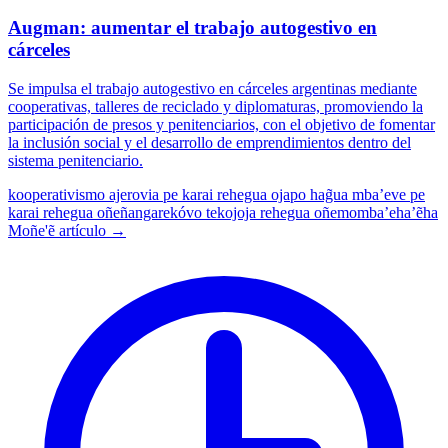
Augman: aumentar el trabajo autogestivo en
cárceles
Se impulsa el trabajo autogestivo en cárceles argentinas mediante
cooperativas, talleres de reciclado y diplomaturas, promoviendo la
participación de presos y penitenciarios, con el objetivo de fomentar
la inclusión social y el desarrollo de emprendimientos dentro del
sistema penitenciario.
kooperativismo
ajerovia pe karai rehegua ojapo hag̃ua mba’eve pe
karai rehegua oñeñangarekóvo
tekojoja rehegua oñemomba’eha’ẽha
Moñe'ẽ artículo →