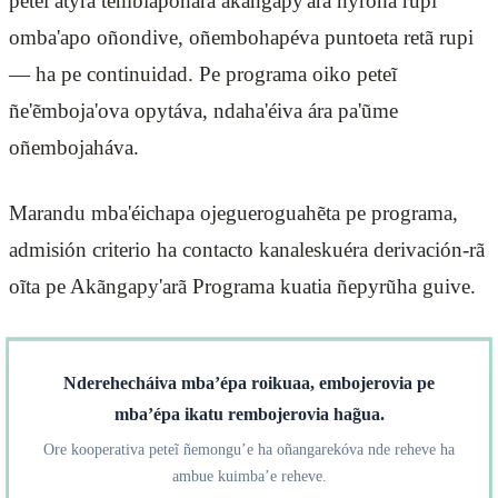
peteĩ atýra tembiapohára akãngapy'arã ñyrõha rupi
omba'apo oñondive, oñembohapéva puntoeta retã rupi
— ha pe continuidad. Pe programa oiko peteĩ
ñe'ẽmboja'ova opytáva, ndaha'éiva ára pa'ũme
oñembojaháva.
Marandu mba'éichapa ojegueroguahẽta pe programa,
admisión criterio ha contacto kanaleskuéra derivación-rã
oĩta pe Akãngapy'arã Programa kuatia ñepyrũha guive.
Nderehecháiva mba’épa roikuaa, embojerovia pe
mba’épa ikatu rembojerovia hag̃ua.
Ore kooperativa peteĩ ñemongu’e ha oñangarekóva nde reheve ha
ambue kuimba’e reheve.