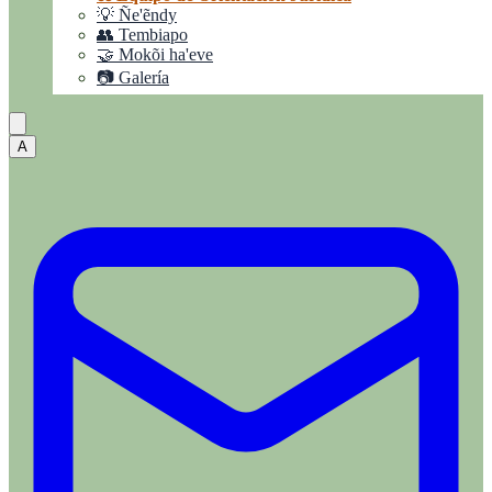
💡 Ñe'ẽndy
👥 Tembiapo
🤝 Mokõi ha'eve
📷 Galería
A