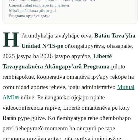
Peteĩ piloto omoĩva mokõipa porundy tape klínico
Conectividad rembiapo tuichaitéva
Mba'épa ñaikuaa piloto-gui
Programa opytáva gotyo
H
i'arundyha'ija tava'ỹhápe oĩva,
Batán Tava'ỹha
Unidad N°15-pe
oñongatupyréva, ohasapaite,
2025 jasypa ha 2026 jasypo apytépe,
Liberté
Tavayguakuéra Akãngapy'arã Programa
piloto
rembiapokue, kooperatíva omantéva ipy'apy rekópe ha
comunidad aportes reheve, joaju administrativo
Mutual
AMI
ndive. Pe ñangareko ojejapo opaite
videoconferencia rupive, Liberté omantenéva pe koty
Batán pype guive. Ko ñembyatypa rehe oñembohapo
peteĩ ñehepyme'ẽ momento ha oñepyrũ pe tape
programa opytáva gotyo, oñepyrũva junio jasýpe.