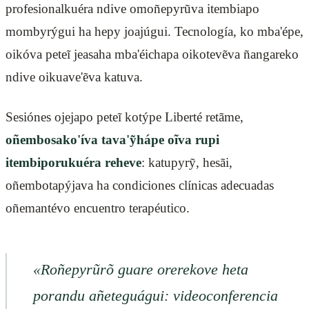
profesionalkuéra ndive omoñepyrũva itembiapo
mombyrýgui ha hepy joajúgui. Tecnología, ko mba'épe,
oikóva peteĩ jeasaha mba'éichapa oikotevẽva ñangareko
ndive oikuave'ẽva katuva.
Sesiónes ojejapo peteĩ kotýpe Liberté retãme,
oñembosako'íva tava'ỹhápe oĩva rupi
itembiporukuéra reheve
: katupyrỹ, hesãi,
oñembotapýjava ha condiciones clínicas adecuadas
oñemantévo encuentro terapéutico.
«Roñepyrũrõ guare orerekove heta
porandu añeteguágui: videoconferencia