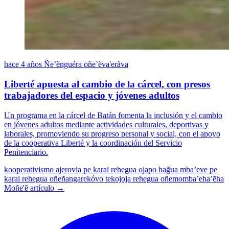
hace 4 años
Ñe’ẽnguéra oñe’ẽva'erãva
Liberté apuesta al cambio de la cárcel, con presos
trabajadores del espacio y jóvenes adultos
Un programa en la cárcel de Batán fomenta la inclusión y el cambio
en jóvenes adultos mediante actividades culturales, deportivas y
laborales, promoviendo su progreso personal y social, con el apoyo
de la cooperativa Liberté y la coordinación del Servicio
Penitenciario.
kooperativismo
ajerovia pe karai rehegua ojapo hag̃ua mba’eve pe
karai rehegua oñeñangarekóvo
tekojoja rehegua oñemomba’eha’ẽha
Moñe'ẽ artículo →