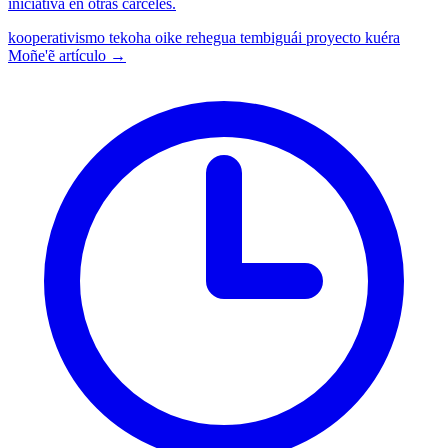
iniciativa en otras cárceles.
kooperativismo
tekoha oike rehegua
tembiguái proyecto kuéra
Moñe'ẽ artículo →