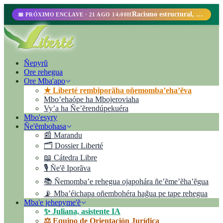
Racismo estructural, perfilamiento racial y abolicionismo carcelario.
📅 PRÓXIMO ENCLAVE · 21 AGO 14:00H
Ñepyrũ
Ore rehegua
Ore Mba'apo
★ Liberté rembiporãha oñemomba’eha’ẽva
Mbo’ehaópe ha Mbojeroviaha
Vyʼa ha Ñe’ẽrendúpekuéra
Mbo'esyry
Ñe'ẽmbohasa
📰 Marandu
🗂️ Dossier Liberté
📖 Cátedra Libre
🎙️ Ñe'ẽ Iporãva
📚 Ñemomba’e rehegua ojapohára ñe’ẽme’ẽha’ẽgua
📡 Mba’éichapa oñembohéra hag̃ua pe tape rehegua
Mba'e jehepyme'ẽ
✨ Juliana, asistente IA
⚖️ Equipo de Orientación Jurídica