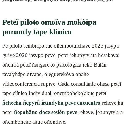
Peteĩ piloto omoĩva mokõipa
porundy tape klínico
Pe piloto rembiapokue oñembotuichave 2025 jasypa
guive 2026 jasypo peve, peteĩ jehupyty'arã hesakãva:
oñeha'ã peteĩ ñangareko psicológica reko Batán
tava'ỹhápe oĩvape, ojeguerekóva opaite
videoconferencia rupive. Cada consultante ohasa peteĩ
tape clínico individual, oñemboheko'akue peteĩ
ñehecha ñepyrũ irundyha peve encuentro
reheve ha
peteĩ
ñepohãno doce sesión peve
reheve, jehupyty'arã
oñemboheko'akue oñondive.