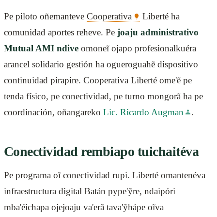
Pe piloto oñemanteve
Cooperativa
Liberté ha
comunidad aportes reheve. Pe
joaju administrativo
Mutual AMI ndive
omoneĩ ojapo profesionalkuéra
arancel solidario gestión ha ogueroguahẽ dispositivo
continuidad pirapire. Cooperativa Liberté ome'ẽ pe
tenda físico, pe conectividad, pe turno mongorã ha pe
coordinación, oñangareko
Lic. Ricardo Augman
.
Conectividad rembiapo tuichaitéva
Pe programa oĩ conectividad rupi. Liberté omantenéva
infraestructura digital Batán pype'ỹre, ndaipóri
mba'éichapa ojejoaju va'erã tava'ỹhápe oĩva