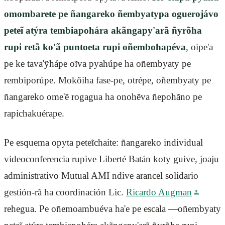
omombarete pe ñangareko ñembyatypa oguerojávo
peteĩ atýra tembiapohára akãngapy'arã ñyrõha
rupi retã ko'ã puntoeta rupi oñembohapéva
, oipe'a
pe ke tava'ỹhápe oĩva pyahúpe ha oñembyaty pe
rembiporúpe. Mokõiha fase-pe, otrépe, oñembyaty pe
ñangareko ome'ẽ rogagua ha onohẽva ñepohãno pe
rapichakuérape.
Pe esquema opyta peteĩchaite: ñangareko individual
videoconferencia rupive Liberté Batán koty guive, joaju
administrativo Mutual AMI ndive arancel solidario
gestión-rã ha coordinación Lic.
Ricardo Augman
rehegua. Pe oñemoambuéva ha'e pe escala —oñembyaty