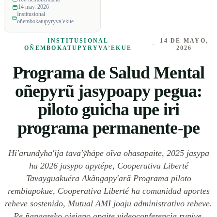
14 may. 2026
Institusional
oñembokatupyryva’ekue
INSTITUSIONAL
14 DE MAYO,
·
OÑEMBOKATUPYRYVA’EKUE
2026
Programa de Salud Mental
oñepyrũ jasypoapy pegua:
piloto guicha upe iri
programa permanente-pe
Hi'arundyha'ija tava'ỹhápe oĩva ohasapaite, 2025 jasypa
ha 2026 jasypo apytépe, Cooperativa Liberté
Tavayguakuéra Akãngapy'arã Programa piloto
rembiapokue, Cooperativa Liberté ha comunidad aportes
reheve sostenido, Mutual AMI joaju administrativo reheve.
Pe ñangareko ojejapo opaite videoconferencia rupive.