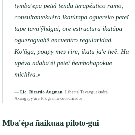
tymba'epa peteĩ tenda terapéutico ramo,
consultantekuéra ikatútapa oguereko peteĩ
tape tava'ỹhágui, ore estructura ikatúpa
ogueroguahẽ encuentro regularidad.
Ko'ãga, poapy mes rire, ikatu ja'e heẽ. Ha
upéva ndaha'éi peteĩ ñembohapokue
michĩva.»
—
Lic. Ricardo Augman
, Liberté Tavayguakuéra
Akãngapy'arã Programa coordinador
Mba'épa ñaikuaa piloto-gui