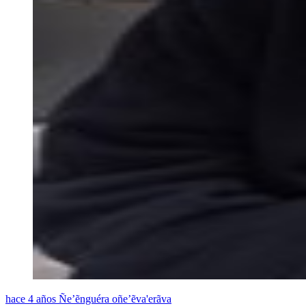
hace 4 años
Ñe’ẽnguéra oñe’ẽva'erãva