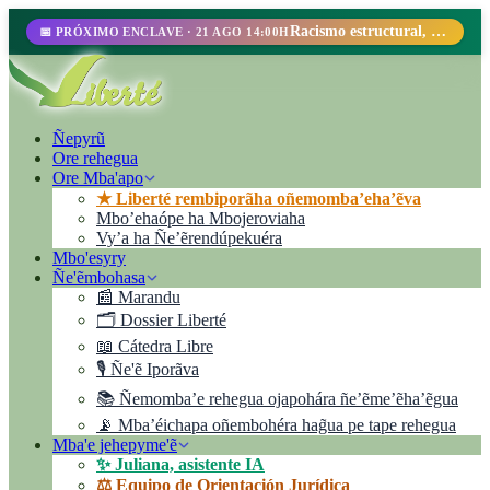
Racismo estructural, perfilamiento racial y abolicionismo carcelario.
📅 PRÓXIMO ENCLAVE · 21 AGO 14:00H
Ñepyrũ
Ore rehegua
Ore Mba'apo
★ Liberté rembiporãha oñemomba’eha’ẽva
Mbo’ehaópe ha Mbojeroviaha
Vyʼa ha Ñe’ẽrendúpekuéra
Mbo'esyry
Ñe'ẽmbohasa
📰 Marandu
🗂️ Dossier Liberté
📖 Cátedra Libre
🎙️ Ñe'ẽ Iporãva
📚 Ñemomba’e rehegua ojapohára ñe’ẽme’ẽha’ẽgua
📡 Mba’éichapa oñembohéra hag̃ua pe tape rehegua
Mba'e jehepyme'ẽ
✨ Juliana, asistente IA
⚖️ Equipo de Orientación Jurídica