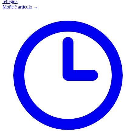
rehegua
Moñe'ẽ artículo →