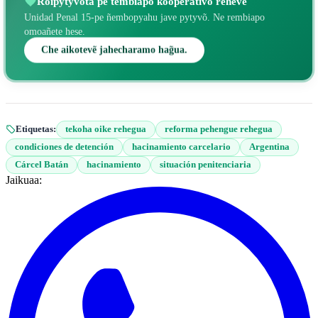
Roipytyvõta pe tembiapo kooperativo reheve
Unidad Penal 15-pe ñembopyahu jave pytyvõ. Ne rembiapo
omoañete hese.
Che aikotevẽ jahecharamo hag̃ua.
Etiquetas:
tekoha oike rehegua
reforma pehengue rehegua
condiciones de detención
hacinamiento carcelario
Argentina
Cárcel Batán
hacinamiento
situación penitenciaria
Jaikuaa: