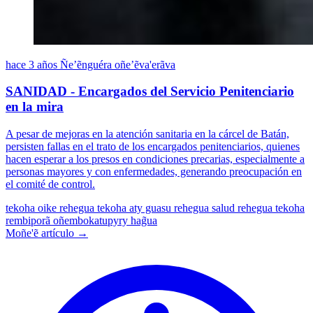
hace 3 años
Ñe’ẽnguéra oñe’ẽva'erãva
SANIDAD - Encargados del Servicio Penitenciario
en la mira
A pesar de mejoras en la atención sanitaria en la cárcel de Batán,
persisten fallas en el trato de los encargados penitenciarios, quienes
hacen esperar a los presos en condiciones precarias, especialmente a
personas mayores y con enfermedades, generando preocupación en
el comité de control.
tekoha oike rehegua
tekoha aty guasu rehegua salud rehegua
tekoha
rembiporã oñembokatupyry hag̃ua
Moñe'ẽ artículo →