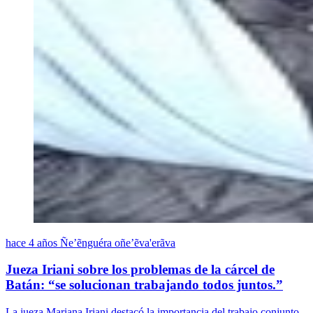
hace 4 años
Ñe’ẽnguéra oñe’ẽva'erãva
Jueza Iriani sobre los problemas de la cárcel de
Batán: “se solucionan trabajando todos juntos.”
La jueza Mariana Iriani destacó la importancia del trabajo conjunto