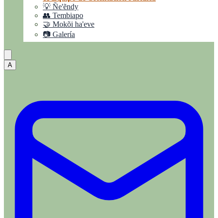
💡 Ñe'ẽndy
👥 Tembiapo
🤝 Mokõi ha'eve
📷 Galería
A