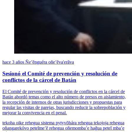
hace 3 años
Ñe’ẽnguéra oñe’ẽva'erãva
Sesionó el Comité de prevención y resolución de
conflictos de la cárcel de Batán
El Comité de prevención y resolución de conflictos en la cárcel de
Batán abordó temas como el alto número de presos en aislamiento,
la recepción de internos de otras jurisdicciones y propuestas para
regular las visitas de parejas, buscando reducir la sobrepoblación y
mejorar la convivencia en el penal.
tekoha oike rehegua
sistema pytyvõhára rehegua
tekojoja rehegua
oñangarekóvo peteĩme’ẽ rehegua oñemomba’e hag̃ua peteĩ mba’e