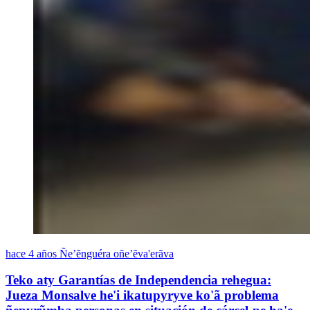
hace 4 años
Ñe’ẽnguéra oñe’ẽva'erãva
Teko aty Garantías de Independencia rehegua:
Jueza Monsalve he'i ikatupyryve ko'ã problema