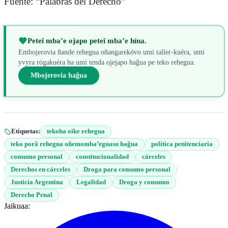
Fuente: “Palabras del Derecho”
Peteî mba’e ojapo peteî mba’e hína.
Embojerovia ñande rehegua oñangarekóvo umi taller-kuéra, umi
yvyra rógakuéra ha umi tenda ojejapo hag̃ua pe teko rehegua.
Mbojerovia hag̃ua
Etiquetas:
tekoha oike rehegua
teko porã rehegua oñemomba’eguasu hag̃ua
política penitenciaria
consumo personal
constitucionalidad
cárceles
Derechos en cárceles
Droga para consumo personal
Justicia Argentina
Legalidad
Droga y consumo
Derecho Penal
Jaikuaa: