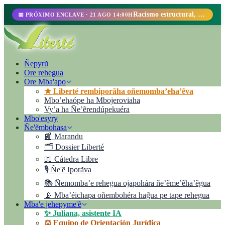
Racismo estructural, perfilamiento racial y abolicionismo carcelario.
📅 PRÓXIMO ENCLAVE · 21 AGO 14:00H
Ñepyrũ
Ore rehegua
Ore Mba'apo
★ Liberté rembiporãha oñemomba’eha’ẽva
Mbo’ehaópe ha Mbojeroviaha
Vyʼa ha Ñe’ẽrendúpekuéra
Mbo'esyry
Ñe'ẽmbohasa
📰 Marandu
🗂️ Dossier Liberté
📖 Cátedra Libre
🎙️ Ñe'ẽ Iporãva
📚 Ñemomba’e rehegua ojapohára ñe’ẽme’ẽha’ẽgua
📡 Mba’éichapa oñembohéra hag̃ua pe tape rehegua
Mba'e jehepyme'ẽ
✨ Juliana, asistente IA
⚖️ Equipo de Orientación Jurídica