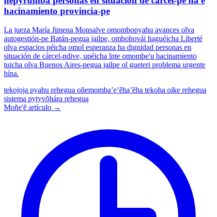
ñepyrũmba personas en situación de cárcel-pe ha'e
hacinamiento provincia-pe
La jueza María Jimena Monsalve omombopyahu avances oĩva
autogestión-pe Batán-pegua jailpe, ombohovái haguéicha Liberté
oĩva espacios péicha omoĩ esperanza ha dignidad personas en
situación de cárcel-ndive, upéicha ĩnte omombe'u hacinamiento
tuicha oĩva Buenos Aires-pegua jailpe oĩ gueteri problema urgente
hína.
tekojoja pyahu rehegua oñemomba’e’ẽha’ẽha
tekoha oike rehegua
sistema pytyvõhára rehegua
Moñe'ẽ artículo →