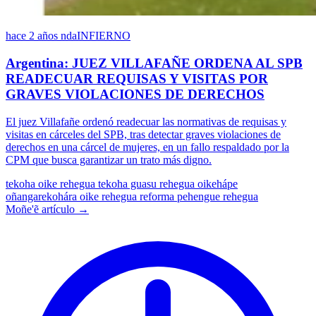
hace 2 años
ndaINFIERNO
Argentina: JUEZ VILLAFAÑE ORDENA AL SPB
READECUAR REQUISAS Y VISITAS POR
GRAVES VIOLACIONES DE DERECHOS
El juez Villafañe ordenó readecuar las normativas de requisas y
visitas en cárceles del SPB, tras detectar graves violaciones de
derechos en una cárcel de mujeres, en un fallo respaldado por la
CPM que busca garantizar un trato más digno.
tekoha oike rehegua
tekoha guasu rehegua oikehápe
oñangarekohára oike rehegua
reforma pehengue rehegua
Moñe'ẽ artículo →