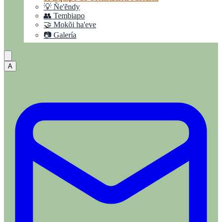
💡 Ñe'ẽndy
👥 Tembiapo
🤝 Mokõi ha'eve
📷 Galería
A