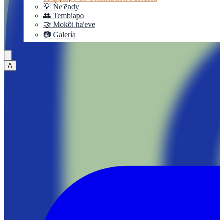
💡 Ñe'ẽndy
👥 Tembiapo
🤝 Mokõi ha'eve
📷 Galería
A