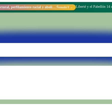
Liberté y el Pabellón 14
Racismo estructural, perfilamiento racial y abolicionismo carcelario.
Ñemoñe'ẽ →