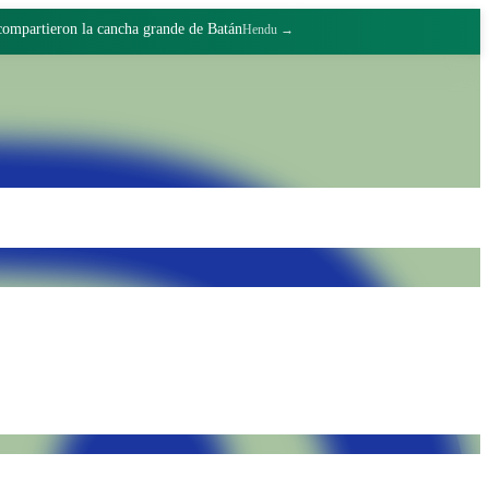
 compartieron la cancha grande de Batán
Hendu →