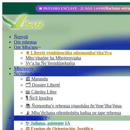
📅 PRÓXIMO ENCLAVE · 21 AGO 14:00H
Liberté
Cooperativa de Trabajo Liberté Ltda.
Ñepyrũ
Ore rehegua
Ore Mba'apo
★ Liberté rembiporãha oñemomba’eha’ẽva
Mbo’ehaópe ha Mbojeroviaha
Vyʼa ha Ñe’ẽrendúpekuéra
Mbo'esyry
Ñe'ẽmbohasa
📰 Marandu
🗂️ Dossier Liberté
📖 Cátedra Libre
🎙️ Ñe'ẽ Iporãva
📚 Ñemomba’e rehegua ojapohára ñe’ẽme’ẽha’ẽgua
📡 Mba’éichapa oñembohéra hag̃ua pe tape rehegua
Mba'e jehepyme'ẽ
✨ Juliana, asistente IA
⚖️ Equipo de Orientación Jurídica