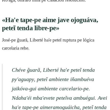
«Ha'e tape-pe aime jave ojoguáva,
peteĩ tenda libre-pe»
José-pe g̃uarã, Liberté ha'e peteĩ ruptura pe lógica
carcelaria rehe.
Chéve g̃uarã, Liberté ha'e peteĩ tenda
py'aguapy, peteĩ ambiente iñambuéva
jaikóva-gui ambiente carcelario-pe.
Ndaha'éi mba'evete peteĩva ambuégui. Avei
ha'e tape-pe aimeramoguáicha, peteĩ tenda