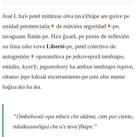
José L ha'e peteĩ mitãrusu oĩva tava'ỹhápe are guive pe
unidad penitenciaria
de máxima
seguridad
-pe,
tavaguasu Batán-pe. Ha'e g̃uarã, pe punto de inflexión
ou hína oike vove
Liberté
-pe, peteĩ colectivo de
autogestión
oporandúva pe jeikoveporã tembiapo,
estúdio, kyre'ỹ, jeguerohory ha ambue tembiapo rupive,
oĩramo jepe hikuái encerramiento-pe umi oho meme
hag̃ua ára ha ára.
“Ombohovái opa mba'e che akãme, cien por ciento,
ndaikuaavéigui che a'e tava'ỹhápe.”