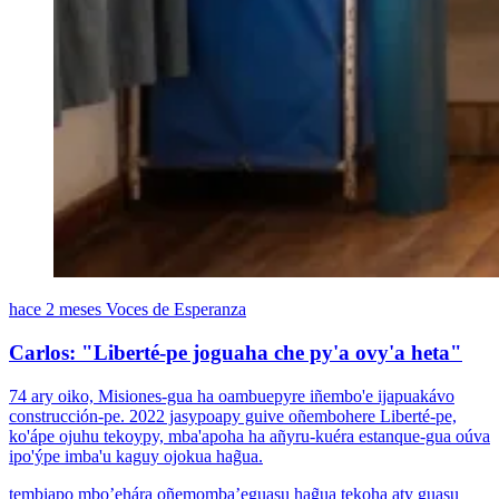
hace 2 meses
Voces de Esperanza
Carlos: "Liberté-pe joguaha che py'a ovy'a heta"
74 ary oiko, Misiones-gua ha oambuepyre iñembo'e ijapuakávo
construcción-pe. 2022 jasypoapy guive oñembohere Liberté-pe,
ko'ápe ojuhu tekoypy, mba'apoha ha añyru-kuéra estanque-gua oúva
ipo'ýpe imba'u kaguy ojokua hag̃ua.
tembiapo mbo’ehára oñemomba’eguasu hag̃ua
tekoha aty guasu