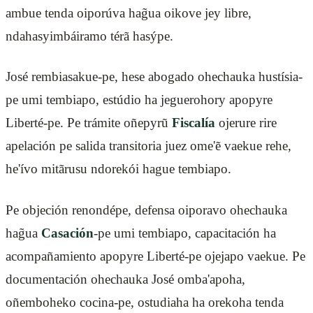
ambue tenda oiporúva hag̃ua oikove jey libre,
ndahasyimbáiramo térã hasýpe.
José rembiasakue-pe, hese abogado ohechauka hustísia-
pe umi tembiapo, estúdio ha jeguerohory apopyre
Liberté-pe. Pe trámite oñepyrũ
Fiscalía
ojerure rire
apelación pe salida transitoria juez ome'ẽ vaekue rehe,
he'ívo mitãrusu ndorekói hague tembiapo.
Pe objeción renondépe, defensa oiporavo ohechauka
hag̃ua
Casación
-pe umi tembiapo, capacitación ha
acompañamiento apopyre Liberté-pe ojejapo vaekue. Pe
documentación ohechauka José omba'apoha,
oñemboheko cocina-pe, ostudiaha ha orekoha tenda