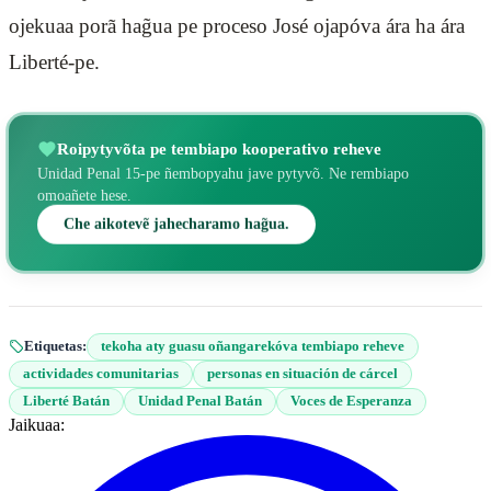
ojekuaa porã hag̃ua pe proceso José ojapóva ára ha ára
Liberté-pe.
Roipytyvõta pe tembiapo kooperativo reheve
Unidad Penal 15-pe ñembopyahu jave pytyvõ. Ne rembiapo
omoañete hese.
Che aikotevẽ jahecharamo hag̃ua.
Etiquetas:
tekoha aty guasu oñangarekóva tembiapo reheve
actividades comunitarias
personas en situación de cárcel
Liberté Batán
Unidad Penal Batán
Voces de Esperanza
Jaikuaa: