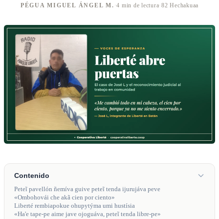
PÉGUA MIGUEL ÁNGEL M.
·
4 min de lectura
·
82 Hechakuaa
Contenido
Peteĩ pavellón ñemíva guive peteĩ tenda ijurujáva peve
«Ombohovái che akã cien por ciento»
Liberté rembiapokue ohupytýma umi hustísia
«Ha'e tape-pe aime jave ojoguáva, peteĩ tenda libre-pe»