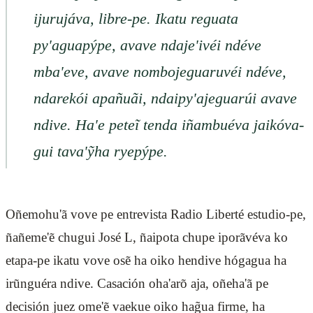
ijurujáva, libre-pe. Ikatu reguata
py'aguapýpe, avave ndaje'ivéi ndéve
mba'eve, avave nombojeguaruvéi ndéve,
ndarekói apañuãi, ndaipy'ajeguarúi avave
ndive. Ha'e peteĩ tenda iñambuéva jaikóva-
gui tava'ỹha ryepýpe.
Oñemohu'ã vove pe entrevista Radio Liberté estudio-pe,
ñañeme'ẽ chugui José L, ñaipota chupe iporãvéva ko
etapa-pe ikatu vove osẽ ha oiko hendive hógagua ha
irũnguéra ndive. Casación oha'arõ aja, oñeha'ã pe
decisión juez ome'ẽ vaekue oiko hag̃ua firme, ha