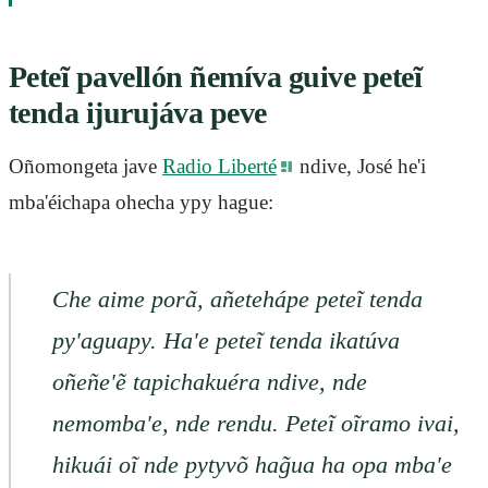
Peteĩ pavellón ñemíva guive peteĩ
tenda ijurujáva peve
Oñomongeta jave
Radio Liberté
ndive, José he'i
mba'éichapa ohecha ypy hague:
Che aime porã, añetehápe peteĩ tenda
py'aguapy. Ha'e peteĩ tenda ikatúva
oñeñe'ẽ tapichakuéra ndive, nde
nemomba'e, nde rendu. Peteĩ oĩramo ivai,
hikuái oĩ nde pytyvõ hag̃ua ha opa mba'e