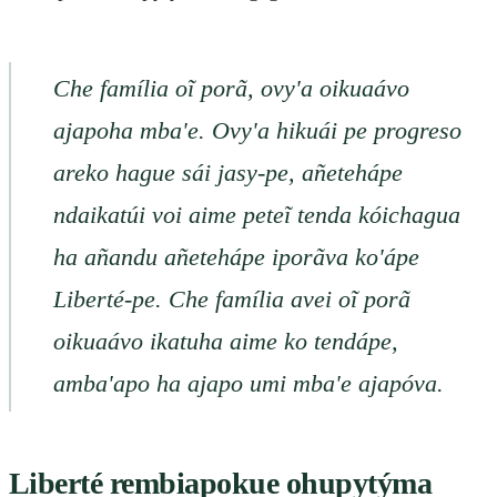
Che família oĩ porã, ovy'a oikuaávo
ajapoha mba'e. Ovy'a hikuái pe progreso
areko hague sái jasy-pe, añetehápe
ndaikatúi voi aime peteĩ tenda kóichagua
ha añandu añetehápe iporãva ko'ápe
Liberté-pe. Che família avei oĩ porã
oikuaávo ikatuha aime ko tendápe,
amba'apo ha ajapo umi mba'e ajapóva.
Liberté rembiapokue ohupytýma