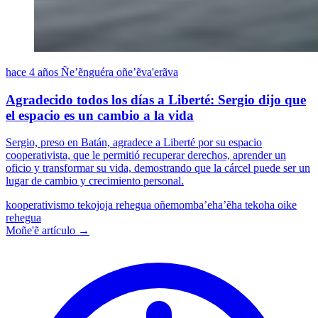
hace 4 años
Ñe’ẽnguéra oñe’ẽva'erãva
Agradecido todos los días a Liberté: Sergio dijo que
el espacio es un cambio a la vida
Sergio, preso en Batán, agradece a Liberté por su espacio
cooperativista, que le permitió recuperar derechos, aprender un
oficio y transformar su vida, demostrando que la cárcel puede ser un
lugar de cambio y crecimiento personal.
kooperativismo
tekojoja rehegua oñemomba’eha’ẽha
tekoha oike
rehegua
Moñe'ẽ artículo →