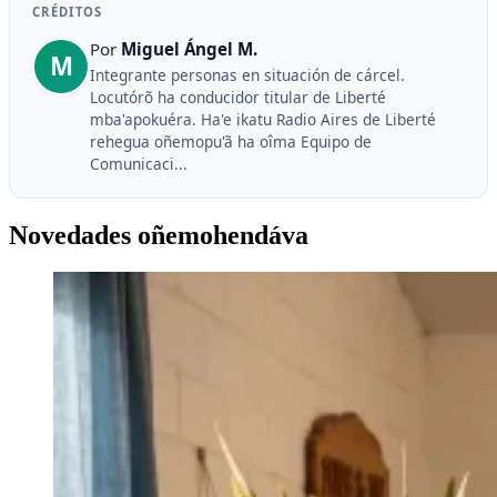
CRÉDITOS
Por
Miguel Ángel M.
M
Integrante personas en situación de cárcel.
Locutórõ ha conducidor titular de Liberté
mba'apokuéra. Ha'e ikatu Radio Aires de Liberté
rehegua oñemopu'ã ha oîma Equipo de
Comunicaci...
Novedades oñemohendáva