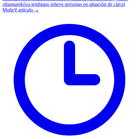
oñangarekóva tembiapo reheve
personas en situación de cárcel
Moñe'ẽ artículo →