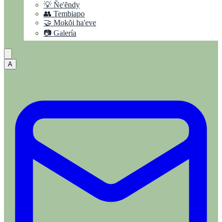
💡 Ñe'ẽndy
👥 Tembiapo
🤝 Mokõi ha'eve
📷 Galería
A