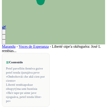
🌿
Marandu
›
Voces de Esperanza
›
Liberté oipe'a okẽnguéra: José L
rembias...
Contenido
Peteĩ pavellón ñemíva guive
peteĩ tenda ijurujáva peve
«Ombohovái che akã cien por
ciento»
Liberté rembiapokue
ohupytýma umi hustísia
«Ha'e tape-pe aime jave
ojoguáva, peteĩ tenda libre-
pe»