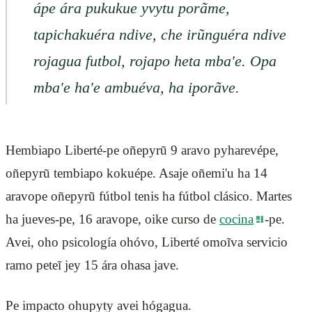
ápe ára pukukue yvytu porãme,
tapichakuéra ndive, che irũnguéra ndive
rojagua futbol, rojapo heta mba'e. Opa
mba'e ha'e ambuéva, ha iporãve.
Hembiapo Liberté-pe oñepyrũ 9 aravo pyharevépe,
oñepyrũ tembiapo kokuépe. Asaje oñemi'u ha 14
aravope oñepyrũ fútbol tenis ha fútbol clásico. Martes
ha jueves-pe, 16 aravope, oike curso de
cocina
-pe.
Avei, oho psicología ohóvo, Liberté omoĩva servicio
ramo peteĩ jey 15 ára ohasa jave.
Pe impacto ohupyty avei hógagua.