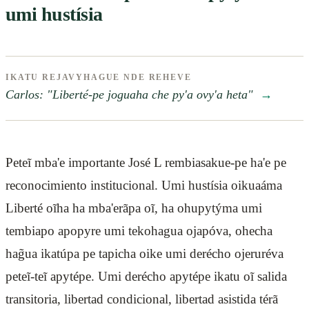
umi hustísia
IKATU REJAVYHAGUE NDE REHEVE
Carlos: "Liberté-pe joguaha che py'a ovy'a heta"
→
Peteĩ mba'e importante José L rembiasakue-pe ha'e pe
reconocimiento institucional. Umi hustísia oikuaáma
Liberté oĩha ha mba'erãpa oĩ, ha ohupytýma umi
tembiapo apopyre umi tekohagua ojapóva, ohecha
hag̃ua ikatúpa pe tapicha oike umi derécho ojeruréva
peteĩ-teĩ apytépe. Umi derécho apytépe ikatu oĩ salida
transitoria, libertad condicional, libertad asistida térã