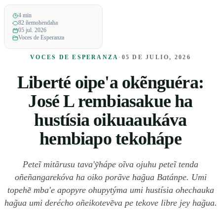
4 min
82 ñemohendaha
05 jul. 2026
Voces de Esperanza
VOCES DE ESPERANZA
·
05 DE JULIO, 2026
Liberté oipe'a okẽnguéra:
José L rembiasakue ha
hustísia oikuaaukáva
hembiapo tekohápe
Peteĩ mitãrusu tava'ỹhápe oĩva ojuhu peteĩ tenda
oñeñangarekóva ha oiko porãve hag̃ua Batánpe. Umi
topehẽ mba'e apopyre ohupytýma umi hustísia ohechauka
hag̃ua umi derécho oñeikotevẽva pe tekove libre jey hag̃ua.