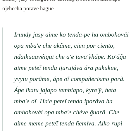
ojehecha porãve hague.
Irundy jasy aime ko tenda-pe ha ombohovái
opa mba'e che akãme, cien por ciento,
ndaikuaavéigui che a'e tava'ỹhápe. Ko'ág̃a
aime peteĩ tenda ijurujáva ára pukukue,
yvytu porãme, ápe oĩ compañerismo porã.
Ápe ikatu jajapo tembiapo, kyre'ỹ, heta
mba'e oĩ. Ha'e peteĩ tenda iporãva ha
ombohovái opa mba'e chéve g̃uarã. Che
aime meme peteĩ tenda ñemíva. Aiko rupi