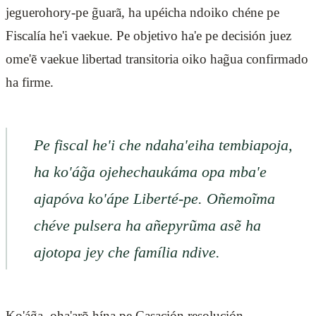
jeguerohory-pe g̃uarã, ha upéicha ndoiko chéne pe
Fiscalía he'i vaekue. Pe objetivo ha'e pe decisión juez
ome'ẽ vaekue libertad transitoria oiko hag̃ua confirmado
ha firme.
Pe fiscal he'i che ndaha'eiha tembiapoja,
ha ko'ág̃a ojehechaukáma opa mba'e
ajapóva ko'ápe Liberté-pe. Oñemoĩma
chéve pulsera ha añepyrũma asẽ ha
ajotopa jey che família ndive.
Ko'ág̃a, oha'arõ hína pe Casación resolución.