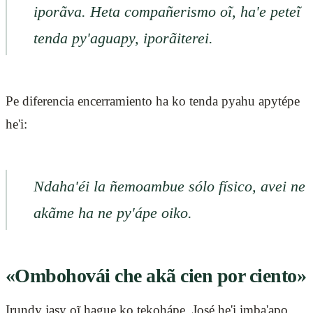
iporãva. Heta compañerismo oĩ, ha'e peteĩ
tenda py'aguapy, iporãiterei.
Pe diferencia encerramiento ha ko tenda pyahu apytépe
he'i:
Ndaha'éi la ñemoambue sólo físico, avei ne
akãme ha ne py'ápe oiko.
«Ombohovái che akã cien por ciento»
Irundy jasy oĩ hague ko tekohápe, José he'i imba'apo