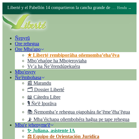
Liberté y el Pabellón 14 compartieron la cancha grande de Batán
Hendu →
Ñepyrũ
Ore rehegua
Ore Mba'apo
★ Liberté rembiporãha oñemomba’eha’ẽva
Mbo’ehaópe ha Mbojeroviaha
Vyʼa ha Ñe’ẽrendúpekuéra
Mbo'esyry
Ñe'ẽmbohasa
📰 Marandu
🗂️ Dossier Liberté
📖 Cátedra Libre
🎙️ Ñe'ẽ Iporãva
📚 Ñemomba’e rehegua ojapohára ñe’ẽme’ẽha’ẽgua
📡 Mba’éichapa oñembohéra hag̃ua pe tape rehegua
Mba'e jehepyme'ẽ
✨ Juliana, asistente IA
⚖️ Equipo de Orientación Jurídica