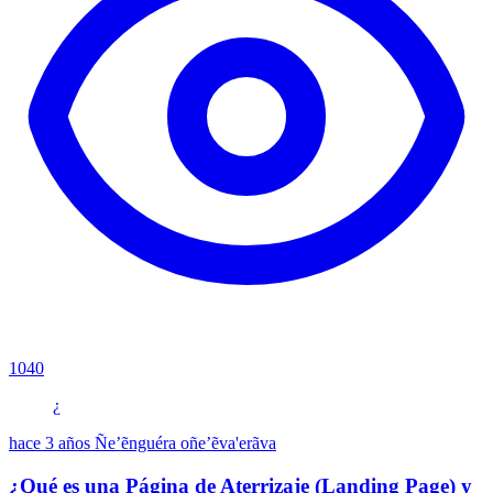
1040
¿
hace 3 años
Ñe’ẽnguéra oñe’ẽva'erãva
¿Qué es una Página de Aterrizaje (Landing Page) y