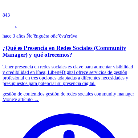
843
¿
hace 3 años
Ñe’ẽnguéra oñe’ẽva'erãva
¿Qué es Presencia en Redes Sociales (Community
Manager) y qué ofrecemos?
Tener presencia en redes sociales es clave para aumentar visibilidad
y credibilidad en línea; LibertéDigital ofrece servicios de gestión
profesional en tres opciones adaptadas a diferentes necesidades y
presupuestos para potenciar su presencia digital.
gestión de contenidos
gestión de redes sociales
community manager
Moñe'ẽ artículo →