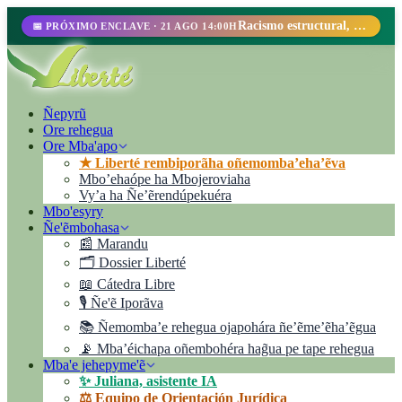
Racismo estructural, perfilamiento racial y abolicionismo carcelario.
📅 PRÓXIMO ENCLAVE · 21 AGO 14:00H
Ñepyrũ
Ore rehegua
Ore Mba'apo
★ Liberté rembiporãha oñemomba’eha’ẽva
Mbo’ehaópe ha Mbojeroviaha
Vyʼa ha Ñe’ẽrendúpekuéra
Mbo'esyry
Ñe'ẽmbohasa
📰 Marandu
🗂️ Dossier Liberté
📖 Cátedra Libre
🎙️ Ñe'ẽ Iporãva
📚 Ñemomba’e rehegua ojapohára ñe’ẽme’ẽha’ẽgua
📡 Mba’éichapa oñembohéra hag̃ua pe tape rehegua
Mba'e jehepyme'ẽ
✨ Juliana, asistente IA
⚖️ Equipo de Orientación Jurídica