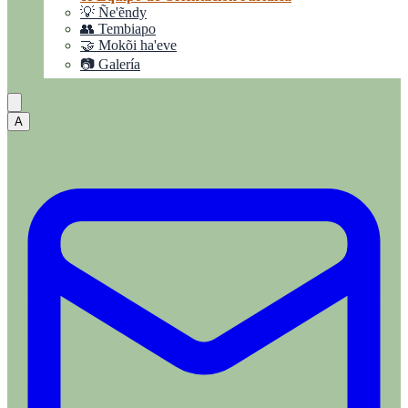
💡 Ñe'ẽndy
👥 Tembiapo
🤝 Mokõi ha'eve
📷 Galería
A