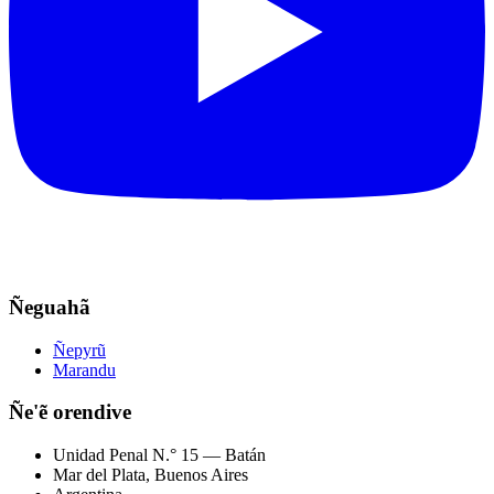
Ñeguahã
Ñepyrũ
Marandu
Ñe'ẽ orendive
Unidad Penal N.° 15 — Batán
Mar del Plata, Buenos Aires