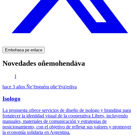
Embohasa pe enlace
Novedades oñemohendáva
I
hace 3 años
Ñe’ẽnguéra oñe’ẽva'erãva
Isologo
La propuesta ofrece servicios de diseño de isologo y branding para
fortalecer la identidad visual de la cooperativa Libres, incluyendo
manuales, materiales de comunicación y estrategias de
posicionamiento, con el objetivo de reflejar sus valores y promover
la economía solidaria en Argentina.