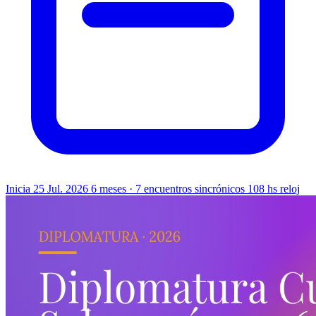
Inicia 25 Jul. 2026
6 meses · 7 encuentros sincrónicos
108 hs reloj