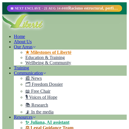
Racismo estructural, perfilamiento racial y abolicionismo carcelario.
📅 NEXT ENCLAVE · 21 AUG 14:00H
Home
About Us
Our Areas
★ Milestones of Liberté
Education & Training
Wellbeing & Community
Training
Communication
📰 News
🗂️ Freedom Dossier
📖 Free Chair
🎙️ Voices of Hope
📚 Research
📡 In the media
Resources
✨ Juliana, AI assistant
⚖️ Legal Guidance Team