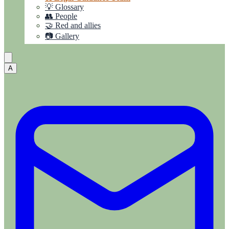
💡 Glossary
👥 People
🤝 Red and allies
📷 Gallery
A