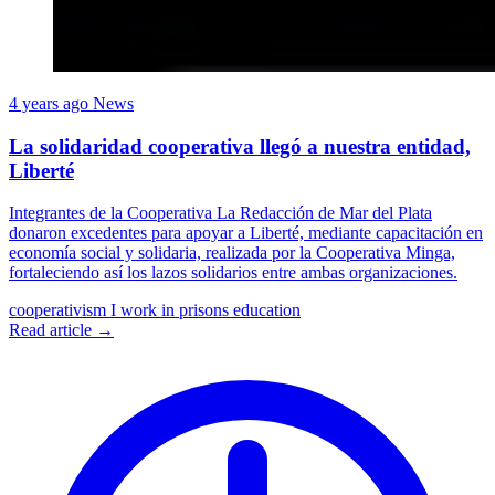
4 years ago
News
La solidaridad cooperativa llegó a nuestra entidad,
Liberté
Integrantes de la Cooperativa La Redacción de Mar del Plata
donaron excedentes para apoyar a Liberté, mediante capacitación en
economía social y solidaria, realizada por la Cooperativa Minga,
fortaleciendo así los lazos solidarios entre ambas organizaciones.
cooperativism
I work in prisons
education
Read article →