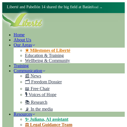
Liberté and Pabellón 14 shared the big field at Batán
Read →
Home
About Us
Our Areas
★ Milestones of Liberté
Education & Training
Wellbeing & Community
Training
Communication
📰 News
🗂️ Freedom Dossier
📖 Free Chair
🎙️ Voices of Hope
📚 Research
📡 In the media
Resources
✨ Juliana, AI assistant
⚖️ Legal Guidance Team