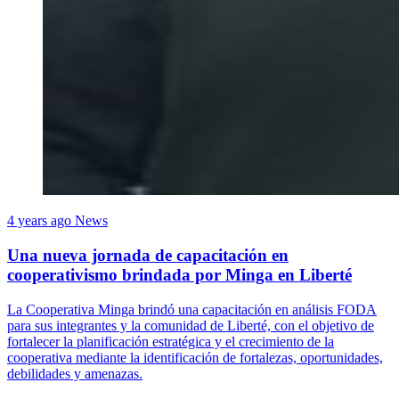
4 years ago
News
Una nueva jornada de capacitación en
cooperativismo brindada por Minga en Liberté
La Cooperativa Minga brindó una capacitación en análisis FODA
para sus integrantes y la comunidad de Liberté, con el objetivo de
fortalecer la planificación estratégica y el crecimiento de la
cooperativa mediante la identificación de fortalezas, oportunidades,
debilidades y amenazas.