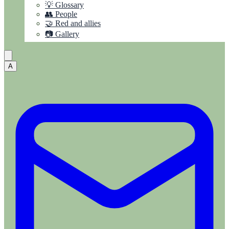
💡 Glossary
👥 People
🤝 Red and allies
📷 Gallery
A