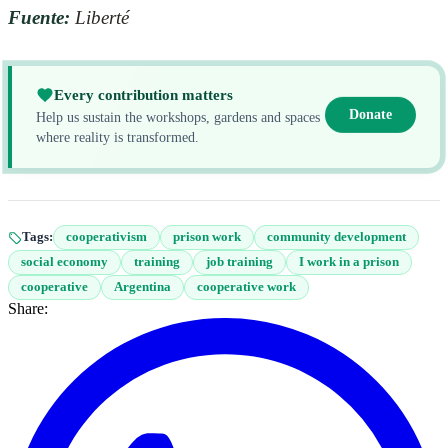
Fuente:
Liberté
Every contribution matters
Donate
Help us sustain the workshops, gardens and spaces
where reality is transformed.
Tags:
cooperativism
prison work
community development
social economy
training
job training
I work in a prison
cooperative
Argentina
cooperative work
Share: