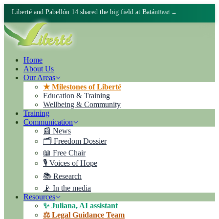
Liberté and Pabellón 14 shared the big field at Batán
Read →
Home
About Us
Our Areas
★ Milestones of Liberté
Education & Training
Wellbeing & Community
Training
Communication
📰 News
🗂️ Freedom Dossier
📖 Free Chair
🎙️ Voices of Hope
📚 Research
📡 In the media
Resources
✨ Juliana, AI assistant
⚖️ Legal Guidance Team