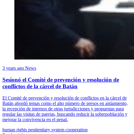
3 years ago
News
Sesionó el Comité de prevención y resolución de
conflictos de la cárcel de Batán
El Comité de prevención y resolución de conflictos en la cárcel de
Batán abordó temas como el alto número de presos en aislamiento,
la recepción de internos de otras jurisdicciones y propuestas para
regular las visitas de parejas, buscando reducir la sobrepoblación y
mejorar la convivencia en el penal.
human rights
penitentiary system
cooperation