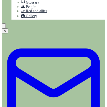
💡 Glossary
👥 People
🤝 Red and allies
📷 Gallery
A