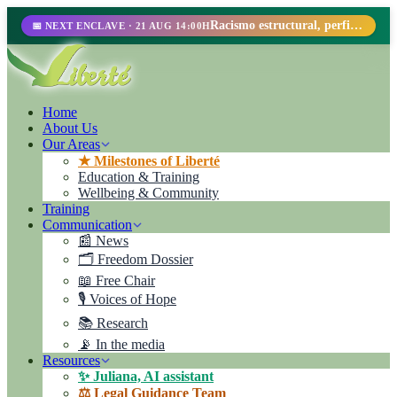
Racismo estructural, perfilamiento racial y abolicionismo carcelario.
📅 NEXT ENCLAVE · 21 AUG 14:00H
Home
About Us
Our Areas
★ Milestones of Liberté
Education & Training
Wellbeing & Community
Training
Communication
📰 News
🗂️ Freedom Dossier
📖 Free Chair
🎙️ Voices of Hope
📚 Research
📡 In the media
Resources
✨ Juliana, AI assistant
⚖️ Legal Guidance Team