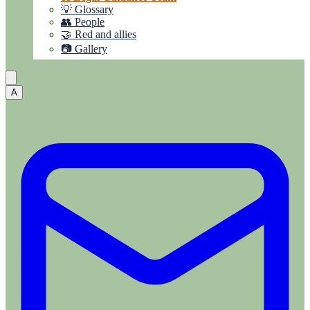
💡 Glossary
👥 People
🤝 Red and allies
📷 Gallery
A