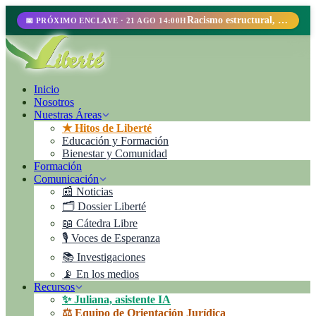
Racismo estructural, perfilamiento racial y abolicionismo carcelario.
📅 PRÓXIMO ENCLAVE · 21 AGO 14:00H
Inicio
Nosotros
Nuestras Áreas
★ Hitos de Liberté
Educación y Formación
Bienestar y Comunidad
Formación
Comunicación
📰 Noticias
🗂️ Dossier Liberté
📖 Cátedra Libre
🎙️ Voces de Esperanza
📚 Investigaciones
📡 En los medios
Recursos
✨ Juliana, asistente IA
⚖️ Equipo de Orientación Jurídica