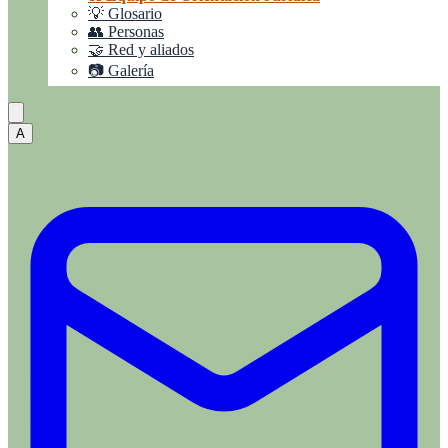
💡 Glosario
👥 Personas
🤝 Red y aliados
📷 Galería
A