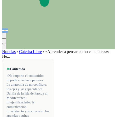
Noticias
›
Cátedra Libre
›
«Aprender a pensar como cancilleres»:
He...
Contenido
«No importa el contenido:
importa enseñar a pensar»
La anatomía de un conflicto:
los ejes y las capacidades
Del fin de la Isla de Pascua al
Mediterráneo
El eje silenciado: la
comunicación
Lo abstracto y lo concreto: las
agendas ocultas