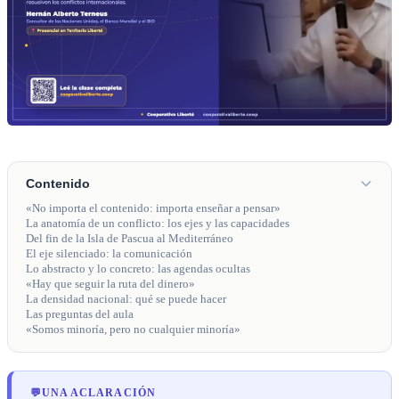
Contenido
«No importa el contenido: importa enseñar a pensar»
La anatomía de un conflicto: los ejes y las capacidades
Del fin de la Isla de Pascua al Mediterráneo
El eje silenciado: la comunicación
Lo abstracto y lo concreto: las agendas ocultas
«Hay que seguir la ruta del dinero»
La densidad nacional: qué se puede hacer
Las preguntas del aula
«Somos minoría, pero no cualquier minoría»
💬
UNA ACLARACIÓN