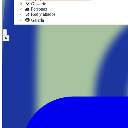
💡 Glosario
👥 Personas
🤝 Red y aliados
📷 Galería
A