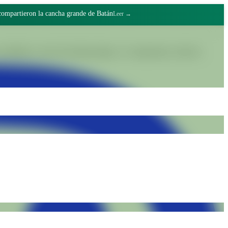
 compartieron la cancha grande de Batán
Leer →
lidades a través del trabajo digno y el compromiso colectivo.