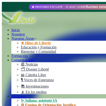
📅 PRÓXIMO ENCLAVE · 21 AGO 14:00H
Liberté
Cooperativa de Trabajo Liberté Ltda. Un emprendimiento 100% autoges
Inicio
Nosotros
Nuestras Áreas
★ Hitos de Liberté
Educación y Formación
Bienestar y Comunidad
Formación
Comunicación
📰 Noticias
🗂️ Dossier Liberté
📖 Cátedra Libre
🎙️ Voces de Esperanza
📚 Investigaciones
📡 En los medios
Recursos
✨ Juliana, asistente IA
⚖️ Equipo de Orientación Jurídica