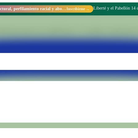
Liberté y el Pabellón 14
Racismo estructural, perfilamiento racial y abolicionismo carcelario.
Inscribirme →
tionado dentro de la Unidad Penal N.° 15 de Batán. Transformamos rea