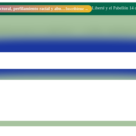
No vine a la cárcel a hac
Racismo estructural, perfilamiento racial y abolicionismo carcelario.
Inscribirme →
tionado dentro de la Unidad Penal N.° 15 de Batán. Transformamos rea