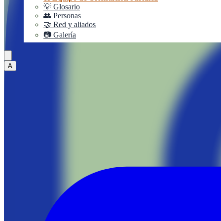
💡 Glosario
👥 Personas
🤝 Red y aliados
📷 Galería
A