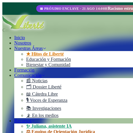
📅 PRÓXIMO ENCLAVE · 21 AGO 14:00H
Liberté
Cooperativa de Trabajo Liberté Ltda. Un emprendimiento 100% autoges
Inicio
Nosotros
Nuestras Áreas
★ Hitos de Liberté
Educación y Formación
Bienestar y Comunidad
Formación
Comunicación
📰 Noticias
🗂️ Dossier Liberté
📖 Cátedra Libre
🎙️ Voces de Esperanza
📚 Investigaciones
📡 En los medios
Recursos
✨ Juliana, asistente IA
⚖️ Equipo de Orientación Jurídica