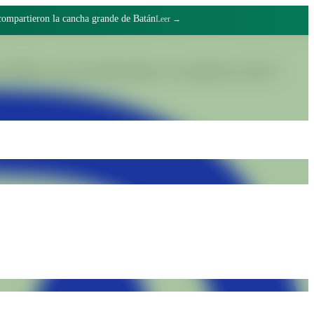
er amigos
Leer →
lidades a través del trabajo digno y el compromiso colectivo.