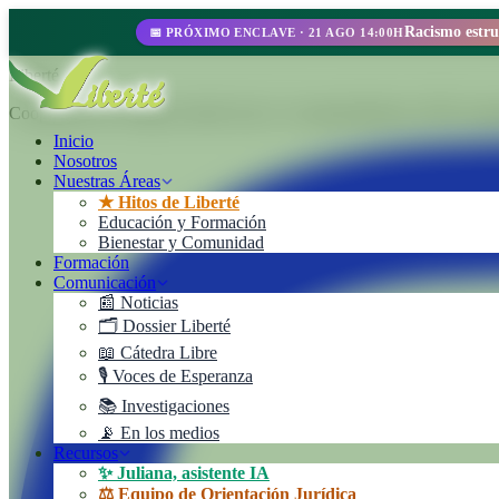
📅 PRÓXIMO ENCLAVE · 21 AGO 14:00H
Liberté
Cooperativa de Trabajo Liberté Ltda. Un emprendimiento 100% autoges
Inicio
Nosotros
Nuestras Áreas
★ Hitos de Liberté
Educación y Formación
Bienestar y Comunidad
Formación
Comunicación
📰 Noticias
🗂️ Dossier Liberté
📖 Cátedra Libre
🎙️ Voces de Esperanza
📚 Investigaciones
📡 En los medios
Recursos
✨ Juliana, asistente IA
⚖️ Equipo de Orientación Jurídica