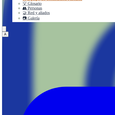
💡 Glosario
👥 Personas
🤝 Red y aliados
📷 Galería
A