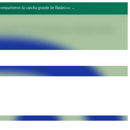
 compartieron la cancha grande de Batán
Leer →
lidades a través del trabajo digno y el compromiso colectivo.