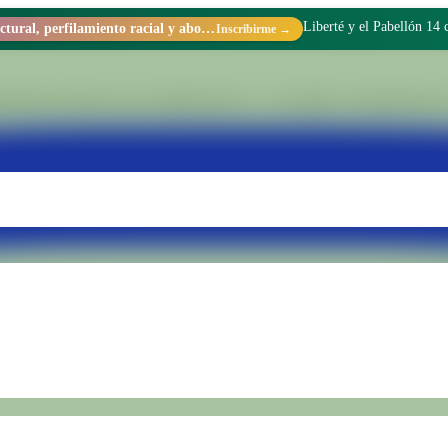
Liberté y el Pabellón 14
Racismo estructural, perfilamiento racial y abolicionismo carcelario.
Inscribirme →
tionado dentro de la Unidad Penal N.° 15 de Batán. Transformamos rea