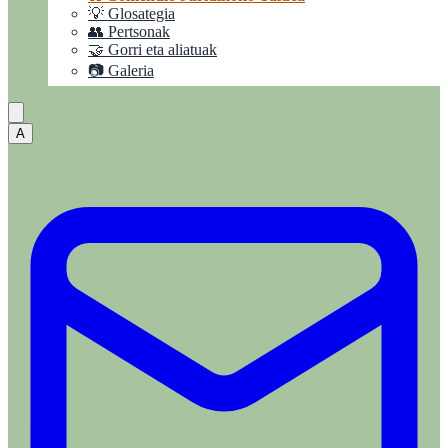
💡 Glosategia
👥 Pertsonak
🤝 Gorri eta aliatuak
📷 Galeria
A