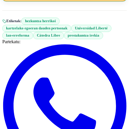
Etiketak:
hezkuntza herrikoi
kartzelako egoeran dauden pertsonak
Universidad Liberté
lan-erreforma
Cátedra Libre
prestakuntza irekia
Partekatu: