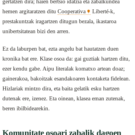
gertatzen dira; haien bertsio idatzia eta zabalkundea
hemen argitaratzen ditu
Cooperativa
Liberté-k,
prestakuntzak iragartzen ditugun bezala, ikastaroa
unibertsitatean bizi den arren.
Ez da laburpen bat, ezta angelu bat hautatzen duen
kronika bat ere. Klase osoa da: gai guztiak hartzen ditu,
ezer kendu gabe. Aipu literalak komatxo artean doaz;
gainerakoa, bakoitzak esandakoaren kontaketa fidelean.
Hizlariak mintzo dira, eta baita gelatik esku hartzen
dutenak ere, izenez. Eta oinean, klasea eman zutenak,
beren ibilbidearekin.
Komunitate osoari zabalik dagoen