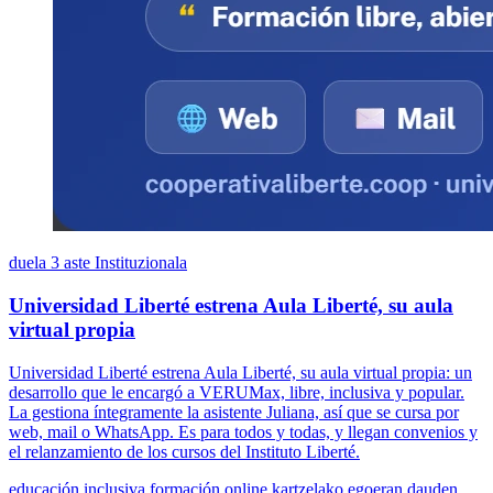
duela 3 aste
Instituzionala
Universidad Liberté estrena Aula Liberté, su aula
virtual propia
Universidad Liberté estrena Aula Liberté, su aula virtual propia: un
desarrollo que le encargó a VERUMax, libre, inclusiva y popular.
La gestiona íntegramente la asistente Juliana, así que se cursa por
web, mail o WhatsApp. Es para todos y todas, y llegan convenios y
el relanzamiento de los cursos del Instituto Liberté.
educación inclusiva
formación online
kartzelako egoeran dauden