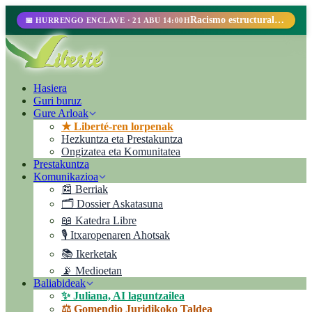
Racismo estructural, perfilamiento racial y abolicionismo carcelario.
📅 HURRENGO ENCLAVE · 21 ABU 14:00H
Hasiera
Guri buruz
Gure Arloak
★ Liberté-ren lorpenak
Hezkuntza eta Prestakuntza
Ongizatea eta Komunitatea
Prestakuntza
Komunikazioa
📰 Berriak
🗂️ Dossier Askatasuna
📖 Katedra Libre
🎙️ Itxaropenaren Ahotsak
📚 Ikerketak
📡 Medioetan
Baliabideak
✨ Juliana, AI laguntzailea
⚖️ Gomendio Juridikoko Taldea