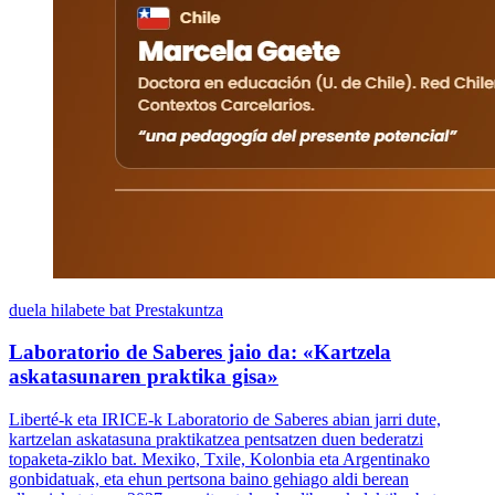
duela hilabete bat
Prestakuntza
Laboratorio de Saberes jaio da: «Kartzela
askatasunaren praktika gisa»
Liberté-k eta IRICE-k Laboratorio de Saberes abian jarri dute,
kartzelan askatasuna praktikatzea pentsatzen duen bederatzi
topaketa-ziklo bat. Mexiko, Txile, Kolonbia eta Argentinako
gonbidatuak, eta ehun pertsona baino gehiago aldi berean