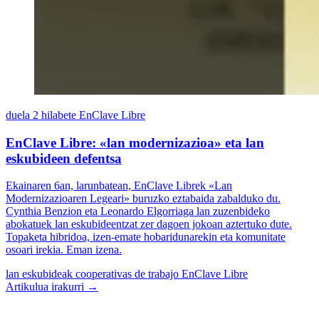
duela 2 hilabete
EnClave Libre
EnClave Libre: «lan modernizazioa» eta lan
eskubideen defentsa
Ekainaren 6an, larunbatean, EnClave Librek «Lan
Modernizazioaren Legeari» buruzko eztabaida zabalduko du.
Cynthia Benzion eta Leonardo Elgorriaga lan zuzenbideko
abokatuek lan eskubideentzat zer dagoen jokoan aztertuko dute.
Topaketa hibridoa, izen-emate hobaridunarekin eta komunitate
osoari irekia. Eman izena.
lan eskubideak
cooperativas de trabajo
EnClave Libre
Artikulua irakurri →