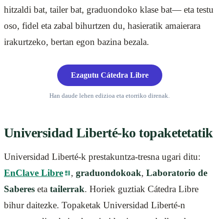
hitzaldi bat, tailer bat, graduondoko klase bat— eta testu
oso, fidel eta zabal bihurtzen du, hasieratik amaierara
irakurtzeko, bertan egon bazina bezala.
Ezagutu Cátedra Libre
Han daude lehen edizioa eta etorriko direnak.
Universidad Liberté-ko topaketetatik
Universidad Liberté-k prestakuntza-tresna ugari ditu:
EnClave Libre
,
graduondokoak
,
Laboratorio de
Saberes
eta
tailerrak
. Horiek guztiak Cátedra Libre
bihur daitezke. Topaketak Universidad Liberté-n