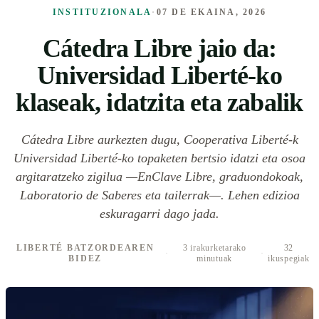
INSTITUZIONALA
·
07 DE EKAINA, 2026
Cátedra Libre jaio da:
Universidad Liberté-ko
klaseak, idatzita eta zabalik
Cátedra Libre aurkezten dugu, Cooperativa Liberté-k
Universidad Liberté-ko topaketen bertsio idatzi eta osoa
argitaratzeko zigilua —EnClave Libre, graduondokoak,
Laboratorio de Saberes eta tailerrak—. Lehen edizioa
eskuragarri dago jada.
LIBERTÉ BATZORDEAREN
3 irakurketarako
32
·
·
BIDEZ
minutuak
ikuspegiak