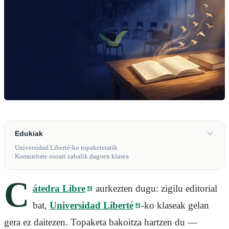
Edukiak
Universidad Liberté-ko topaketetatik
Komunitate osoari zabalik dagoen klasea
C
átedra Libre
aurkezten dugu: zigilu editorial
bat,
Universidad Liberté
-ko klaseak gelan
gera ez daitezen. Topaketa bakoitza hartzen du —