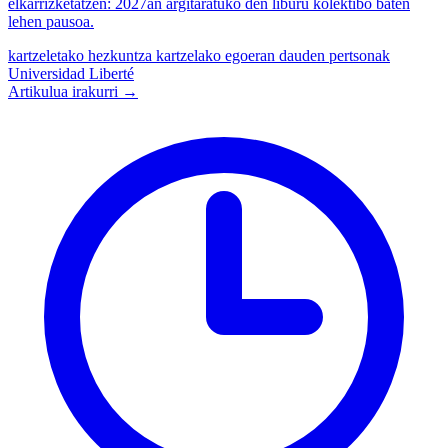
elkarrizketatzen: 2027an argitaratuko den liburu kolektibo baten
lehen pausoa.
kartzeletako hezkuntza
kartzelako egoeran dauden pertsonak
Universidad Liberté
Artikulua irakurri →