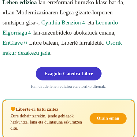
Lehen edizioa
lan-erreformari buruzko klase bat da,
«Lan Modernizazioaren Legea gizarte-lorpenen
suntsipen gisa»,
Cynthia Benzion
eta
Leonardo
Elgorriaga
lan-zuzenbideko abokatuek emana,
EnClave
Libre batean, Liberté lurraldetik.
Osorik
irakur dezakezu jada
.
Ezagutu Cátedra Libre
Han daude lehen edizioa eta etorriko direnak.
Liberté-ri batu zaitez
Zure dohaintzarekin, jende gehiagok
Orain eman
hezkuntza, lana eta duintasuna eskuratzen
ditu.