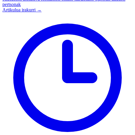
pertsonak
Artikulua irakurri →