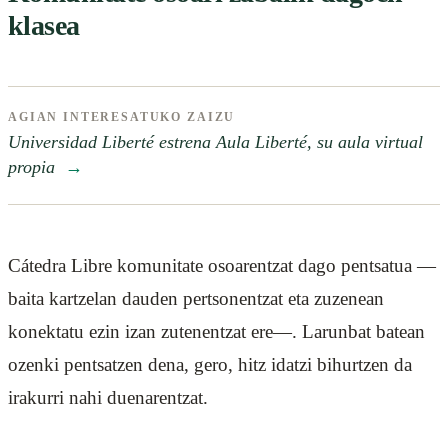
klasea
AGIAN INTERESATUKO ZAIZU
Universidad Liberté estrena Aula Liberté, su aula virtual
propia
→
Cátedra Libre komunitate osoarentzat dago pentsatua —
baita kartzelan dauden pertsonentzat eta zuzenean
konektatu ezin izan zutenentzat ere—. Larunbat batean
ozenki pentsatzen dena, gero, hitz idatzi bihurtzen da
irakurri nahi duenarentzat.