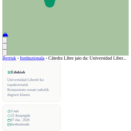
🏔️
Berriak
›
Instituzionala
›
Cátedra Libre jaio da: Universidad Liber...
Edukiak
Universidad Liberté-ko
topaketetatik
Komunitate osoari zabalik
dagoen klasea
3 min
32 ikuspegiak
07 eka.. 2026
Instituzionala