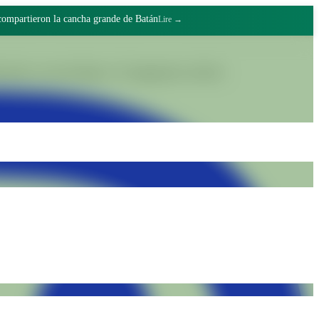
er amigos
Lire →
grâce au travail digne et à l'engagement collectif.