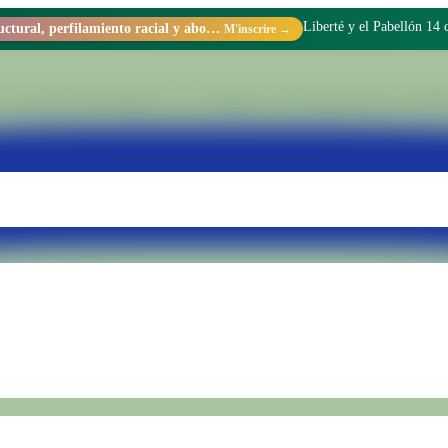
No vine a la cárcel a hac
Racismo estructural, perfilamiento racial y abolicionismo carcelario.
M'inscrire →
 sein de l'Unité Pénale N° 15 de Batán. Nous transformons les réalités 