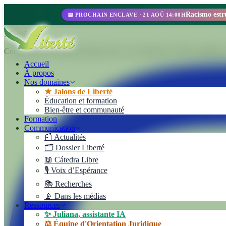
📅 PROCHAIN ENCLAVE · 21 AOÛ 14:00H
Liberté
Cooperativa de Trabajo Liberté Ltda. Une entreprise 100% autogérée au
Accueil
À propos
Nos domaines
★ Jalons de Liberté
Éducation et formation
Bien-être et communauté
Formation
Communication
📰 Actualités
🗂️ Dossier Liberté
📖 Cátedra Libre
🎙️ Voix d’Espérance
📚 Recherches
📡 Dans les médias
Ressources
✨ Juliana, assistante IA
⚖️ Équipe d'Orientation Juridique