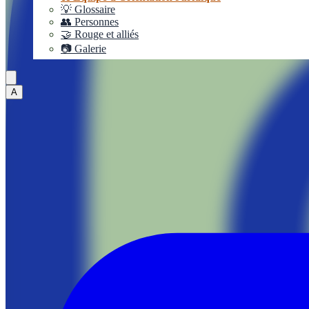
💡 Glossaire
👥 Personnes
🤝 Rouge et alliés
📷 Galerie
A