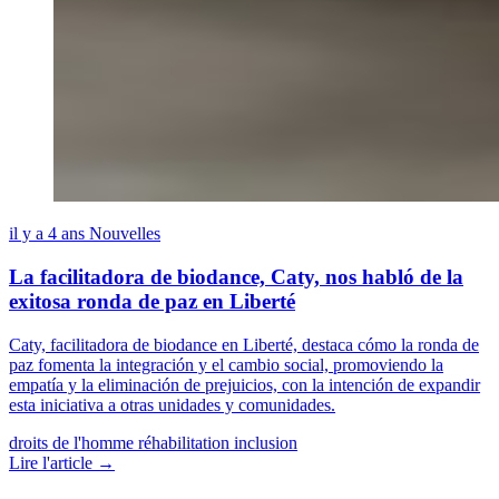
il y a 4 ans
Nouvelles
La facilitadora de biodance, Caty, nos habló de la
exitosa ronda de paz en Liberté
Caty, facilitadora de biodance en Liberté, destaca cómo la ronda de
paz fomenta la integración y el cambio social, promoviendo la
empatía y la eliminación de prejuicios, con la intención de expandir
esta iniciativa a otras unidades y comunidades.
droits de l'homme
réhabilitation
inclusion
Lire l'article →