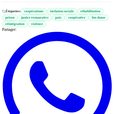
Étiquettes:
coopératisme
inclusion sociale
réhabilitation
prison
justice restaurative
paix
coopérative
bio danse
réintégration
violence
Partager: