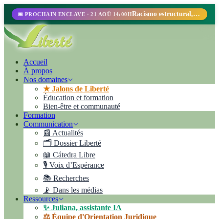
Racismo estructural, perfilamiento racial y abolicionismo carcelario.
📅 PROCHAIN ENCLAVE · 21 AOÛ 14:00H
Accueil
À propos
Nos domaines
★ Jalons de Liberté
Éducation et formation
Bien-être et communauté
Formation
Communication
📰 Actualités
🗂️ Dossier Liberté
📖 Cátedra Libre
🎙️ Voix d’Espérance
📚 Recherches
📡 Dans les médias
Ressources
✨ Juliana, assistante IA
⚖️ Équipe d'Orientation Juridique