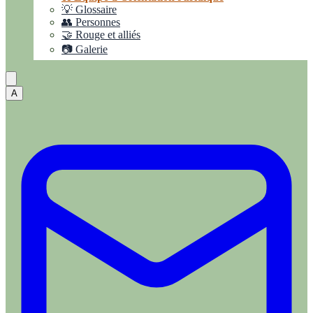
💡 Glossaire
👥 Personnes
🤝 Rouge et alliés
📷 Galerie
A