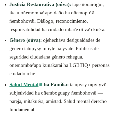
Justicia Restaurativa (oúva):
tape ñorairõgui,
ikatu oñemomba\'apo daño ha oñemopu\'ã
ñembohovái. Diálogo, reconocimiento,
responsabilidad ha cuidado mba\'e oĩ va\'ekuéra.
Género (oúva):
ojehecháva desigualdades de
género tatupysy mbyte ha yvate. Políticas de
seguridad ciudadana género rehegua,
oñemomba\'apo kuñakarai ha LGBTIQ+ personas
cuidado rehe.
Salud Mental
ha Familia:
tatupysy oipytyvõ
subjetividad ha oñemboguapy ñembohovái —
pareja, mitãkuéra, amistad. Salud mental derecho
fundamental.