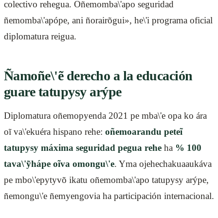
colectivo rehegua. Oñemomba\'apo seguridad
ñemomba\'apópe, ani ñorairõgui», he\'i programa oficial
diplomatura reigua.
Ñamoñe\'ẽ derecho a la educación
guare tatupysy arýpe
Diplomatura oñemopyenda 2021 pe mba\'e opa ko ára
oĩ va\'ekuéra hispano rehe:
oñemoarandu peteĩ
tatupysy máxima seguridad pegua rehe
ha
% 100
tava\'ỹhápe oĩva omongu\'e
. Yma ojehechakuaaukáva
pe mbo\'epytyvõ ikatu oñemomba\'apo tatupysy arýpe,
ñemongu\'e ñemyengovia ha participación internacional.