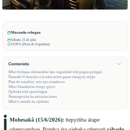
Marandu rehegua
Sábado 25 de julio
10:00 h (Hora de Argentina)
Contenido
Mba\'éichapa oñemomba\'apo seguridad tetã pegua pytũgui
Ñamoñe\'ẽ derecho a la educación guare tatupysy arýpe
Plan de estudios: seis ejes temáticos
Mbo\'eharakuéra tetepy guive
Ojeheka tetã opaichagua
Ñemoapoyha ha articulaciones
Mba\'e arandu ha ojeheka
ℹ️
Mohesakã (15/6/2026):
ñepyrũha árape
oñemoambue. Poteĩva ára ojeheka oñepyrũ
sábado,