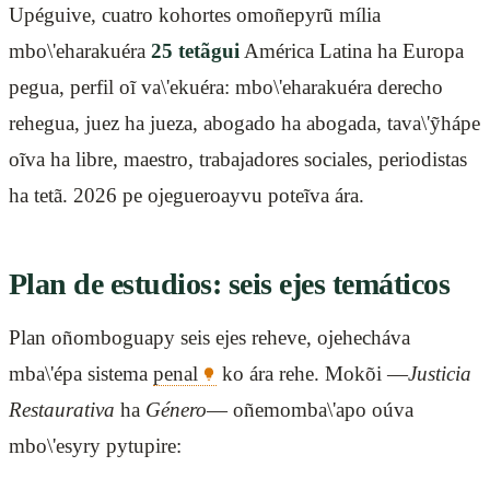
Upéguive, cuatro kohortes omoñepyrũ mília
mbo\'eharakuéra
25 tetãgui
América Latina ha Europa
pegua, perfil oĩ va\'ekuéra: mbo\'eharakuéra derecho
rehegua, juez ha jueza, abogado ha abogada, tava\'ỹhápe
oĩva ha libre, maestro, trabajadores sociales, periodistas
ha tetã. 2026 pe ojegueroayvu poteĩva ára.
Plan de estudios: seis ejes temáticos
Plan oñomboguapy seis ejes reheve, ojehecháva
mba\'épa sistema
penal
ko ára rehe. Mokõi —
Justicia
Restaurativa
ha
Género
— oñemomba\'apo oúva
mbo\'esyry pytupire: