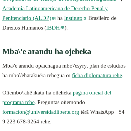
Academia Latinoamericana de Derecho Penal y
Penitenciario (ALDP)
ha
Instituto
Brasileiro de
Direitos Humanos (
IBDH
).
Mba\'e arandu ha ojeheka
Mba\'e arandu opaichagua mbo\'esyry, plan de estudios
ha mbo\'eharakuéra rehegua oĩ
ficha diplomatura rehe
.
Oñembo\'ahẽ ikatu ha oñeheka
página oficial del
programa rehe
. Preguntas oñemondo
formacion@universidadliberte.org
térã WhatsApp +54
9 223 678-9264 rehe.