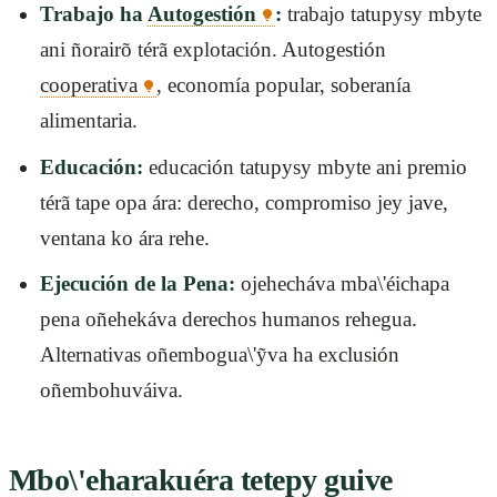
Trabajo ha
Autogestión
:
trabajo tatupysy mbyte
ani ñorairõ térã explotación. Autogestión
cooperativa
, economía popular, soberanía
alimentaria.
Educación:
educación tatupysy mbyte ani premio
térã tape opa ára: derecho, compromiso jey jave,
ventana ko ára rehe.
Ejecución de la Pena:
ojehecháva mba\'éichapa
pena oñehekáva derechos humanos rehegua.
Alternativas oñembogua\'ỹva ha exclusión
oñembohuváiva.
Mbo\'eharakuéra tetepy guive