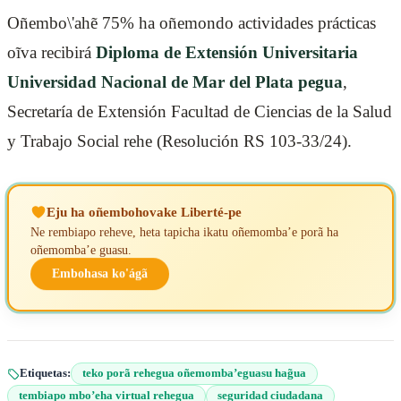
Oñembo\'ahẽ 75% ha oñemondo actividades prácticas
oĩva recibirá
Diploma de Extensión Universitaria
Universidad Nacional de Mar del Plata pegua
,
Secretaría de Extensión Facultad de Ciencias de la Salud
y Trabajo Social rehe (Resolución RS 103-33/24).
Eju ha oñembohovake Liberté-pe
Ne rembiapo reheve, heta tapicha ikatu oñemomba’e porã ha
oñemomba’e guasu.
Embohasa ko'ágã
Etiquetas:
teko porã rehegua oñemomba’eguasu hag̃ua
tembiapo mbo’eha virtual rehegua
seguridad ciudadana