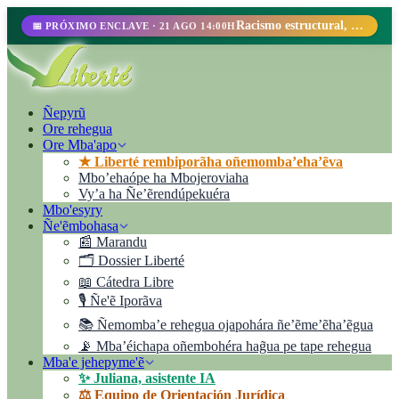
Racismo estructural, perfilamiento racial y abolicionismo carcelario.
📅 PRÓXIMO ENCLAVE · 21 AGO 14:00H
Ñepyrũ
Ore rehegua
Ore Mba'apo
★ Liberté rembiporãha oñemomba’eha’ẽva
Mbo’ehaópe ha Mbojeroviaha
Vyʼa ha Ñe’ẽrendúpekuéra
Mbo'esyry
Ñe'ẽmbohasa
📰 Marandu
🗂️ Dossier Liberté
📖 Cátedra Libre
🎙️ Ñe'ẽ Iporãva
📚 Ñemomba’e rehegua ojapohára ñe’ẽme’ẽha’ẽgua
📡 Mba’éichapa oñembohéra hag̃ua pe tape rehegua
Mba'e jehepyme'ẽ
✨ Juliana, asistente IA
⚖️ Equipo de Orientación Jurídica