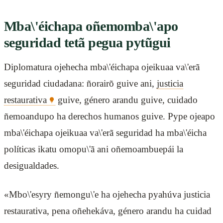
Mba\'éichapa oñemomba\'apo
seguridad tetã pegua pytũgui
Diplomatura ojehecha mba\'éichapa ojeikuaa va\'erã
seguridad ciudadana: ñorairõ guive ani,
justicia
restaurativa
guive, género arandu guive, cuidado
ñemoandupo ha derechos humanos guive. Pype ojeapo
mba\'éichapa ojeikuaa va\'erã seguridad ha mba\'éicha
políticas ikatu omopu\'ã ani oñemoambuepái la
desigualdades.
«Mbo\'esyry ñemongu\'e ha ojehecha pyahúva justicia
restaurativa, pena oñehekáva, género arandu ha cuidad