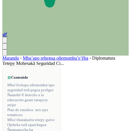
🌿
Marandu
›
Mba’apo rehegua oñemomba’e’ẽha
›
Diplomatura
Tetepy Mohesakã Seguridad Ci...
Contenido
Mba\'éichapa oñemomba\'apo
seguridad tetã pegua pytũgui
Ñamoñe\'ẽ derecho a la
educación guare tatupysy
arýpe
Plan de estudios: seis ejes
temáticos
Mbo\'eharakuéra tetepy guive
Ojeheka tetã opaichagua
Ñemoapoyha ha