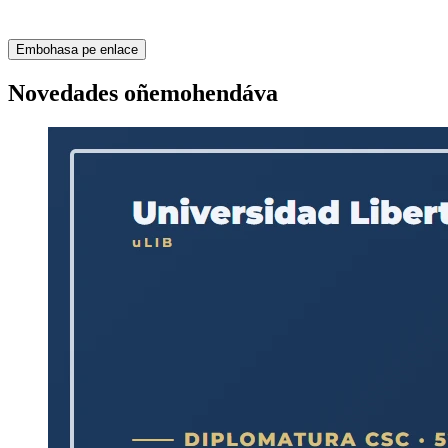
Embohasa pe enlace
Novedades oñemohendáva