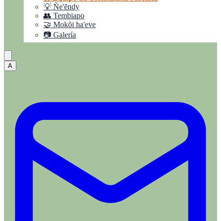
💡 Ñe'ẽndy
👥 Tembiapo
🤝 Mokõi ha'eve
📷 Galería
A