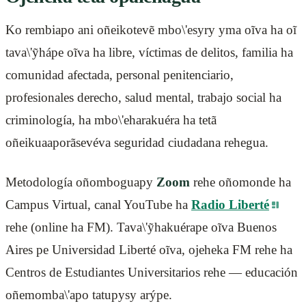
Ko rembiapo ani oñeikotevẽ mbo\'esyry yma oĩva ha oĩ
tava\'ỹhápe oĩva ha libre, víctimas de delitos, familia ha
comunidad afectada, personal penitenciario,
profesionales derecho, salud mental, trabajo social ha
criminología, ha mbo\'eharakuéra ha tetã
oñeikuaaporãsevéva seguridad ciudadana rehegua.
Metodología oñomboguapy
Zoom
rehe oñomonde ha
Campus Virtual, canal YouTube ha
Radio Liberté
rehe (online ha FM). Tava\'ỹhakuérape oĩva Buenos
Aires pe Universidad Liberté oĩva, ojeheka FM rehe ha
Centros de Estudiantes Universitarios rehe — educación
oñemomba\'apo tatupysy arýpe.