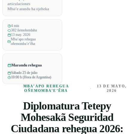
articulaciones
Mba\'e arandu ha ojeheka
4 min
382 ñemohendaha
13 may. 2026
Mba’apo rehegua
oñemomba’e’ẽha
Marandu rehegua
Sábado 25 de julio
10:00 h (Hora de Argentina)
MBA’APO REHEGUA
13 DE MAYO,
·
OÑEMOMBA’E’ẼHA
2026
Diplomatura Tetepy
Mohesakã Seguridad
Ciudadana rehegua 2026: