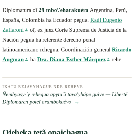
Diplomatura oĩ
29 mbo\'eharakuéra
Argentina, Perú,
España, Colombia ha Ecuador pegua.
Raúl Eugenio
Zaffaroni
oĩ, ex juez Corte Suprema de Justicia de la
Nación pegua ha referente derecho penal
latinoamericano rehegua. Coordinación general
Ricardo
Augman
ha
Dra. Diana Esther Márquez
rehe.
IKATU REJAVYHAGUE NDE REHEVE
Ñembyasy-'ỹ rehegua apytu'ũ tava'ỹhápe guive — Liberté
Diplomaren poteĩ arambokuévo
→
Ojeheka tetã opaichagua