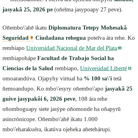
jasyakã 25, 2026 pe
(oñeĩma jasypoapy 27 peve).
Oñembo\'ahẽ ikatu
Diplomatura Tetepy Mohesakã
Seguridad
Ciudadana rehegua
poteĩva ára rehe. Ko
rembiapo
Universidad Nacional de Mar del Plata
rembiapohápe
Facultad de Trabajo Social ha
Ciencias de la Salud
rembiapo,
Universidad Liberté
omoarandúva. Ojapyhy virtual ha
% 100 sa\'i
tetã
ñemoandupo. Ko mbo\'esyry oñembo\'apo
jasyakã 25
guive jasypakõi 6, 2026 peve
, 108 ára rehe
oñomboguapy siete jasýpe oñomonde ha oñapyrũ
asincrónicope. Oñembo\'ahẽ ikatu 1.000
mbo\'eharakuéra, ikatúva ojeheka añetehárupi.