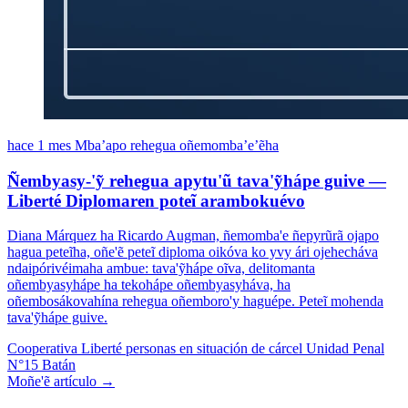
hace 1 mes
Mba’apo rehegua oñemomba’e’ẽha
Ñembyasy-'ỹ rehegua apytu'ũ tava'ỹhápe guive —
Liberté Diplomaren poteĩ arambokuévo
Diana Márquez ha Ricardo Augman, ñemomba'e ñepyrũrã ojapo
hagua peteĩha, oñe'ẽ peteĩ diploma oikóva ko yvy ári ojehecháva
ndaipórivéimaha ambue: tava'ỹhápe oĩva, delitomanta
oñembyasyhápe ha tekohápe oñembyasyháva, ha
oñembosákovahína rehegua oñemboro'y haguépe. Peteĩ mohenda
tava'ỹhápe guive.
Cooperativa Liberté
personas en situación de cárcel
Unidad Penal
N°15 Batán
Moñe'ẽ artículo →