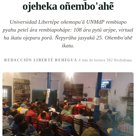
ojeheka oñembo'ahẽ
Universidad Libertépe oñemopu'ã UNMdP rembiapo
pyahu peteĩ ára rembiapohápe: 108 ára pytũ arýpe, virtual
ha ikatu ojepuru porã. Ñepyrũha jasyakã 25. Oñembo'ahẽ
ikatu.
REDACCIÓN LIBERTÉ REHEGUA
·
4 min de lectura
·
382 Hechakuaa