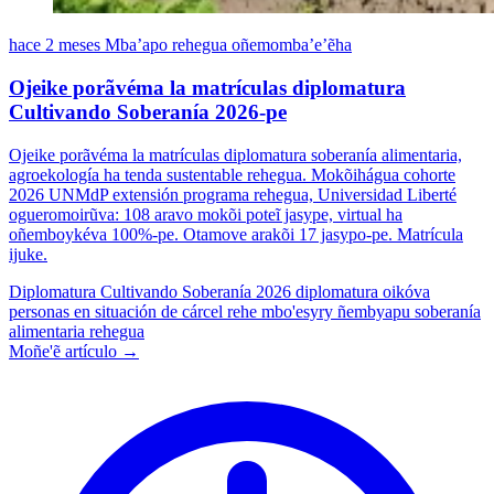
hace 2 meses
Mba’apo rehegua oñemomba’e’ẽha
Ojeike porãvéma la matrículas diplomatura
Cultivando Soberanía 2026-pe
Ojeike porãvéma la matrículas diplomatura soberanía alimentaria,
agroekología ha tenda sustentable rehegua. Mokõihágua cohorte
2026 UNMdP extensión programa rehegua, Universidad Liberté
ogueromoirũva: 108 aravo mokõi poteĩ jasype, virtual ha
oñemboykéva 100%-pe. Otamove arakõi 17 jasypo-pe. Matrícula
ijuke.
Diplomatura Cultivando Soberanía 2026
diplomatura oikóva
personas en situación de cárcel rehe
mbo'esyry ñembyapu soberanía
alimentaria rehegua
Moñe'ẽ artículo →