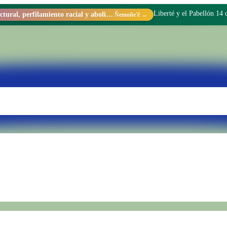
Liberté y el Pabellón 14
Racismo estructural, perfilamiento racial y abolicionismo carcelario.
Ñemoñe'ẽ →