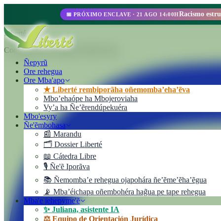
📅 PRÓXIMO ENCLAVE · 21 AGO 14:00H
Liberté
Cooperativa de Trabajo Liberté Ltda.
Ñepyrũ
Ore rehegua
Ore Mba'apo
★ Liberté rembiporãha oñemomba’eha’ẽva
Mbo’ehaópe ha Mbojeroviaha
Vyʼa ha Ñe’ẽrendúpekuéra
Mbo'esyry
Ñe'ẽmbohasa
📰 Marandu
🗂️ Dossier Liberté
📖 Cátedra Libre
🎙️ Ñe'ẽ Iporãva
📚 Ñemomba’e rehegua ojapohára ñe’ẽme’ẽha’ẽgua
📡 Mba’éichapa oñembohéra hag̃ua pe tape rehegua
Mba'e jehepyme'ẽ
✨ Juliana, asistente IA
⚖️ Equipo de Orientación Jurídica