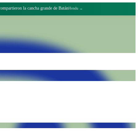
 compartieron la cancha grande de Batán
Hendu →