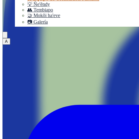
💡 Ñe'ẽndy
👥 Tembiapo
🤝 Mokõi ha'eve
📷 Galería
A