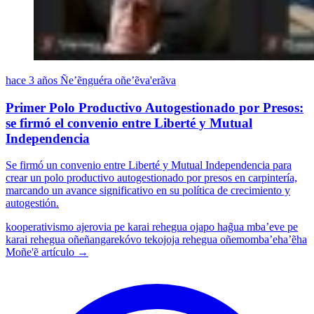
hace 3 años
Ñe’ẽnguéra oñe’ẽva'erãva
Primer Polo Productivo Autogestionado por Presos:
se firmó el convenio entre Liberté y Mutual
Independencia
Se firmó un convenio entre Liberté y Mutual Independencia para
crear un polo productivo autogestionado por presos en carpintería,
marcando un avance significativo en su política de crecimiento y
autogestión.
kooperativismo
ajerovia pe karai rehegua ojapo hag̃ua mba’eve pe
karai rehegua oñeñangarekóvo
tekojoja rehegua oñemomba’eha’ẽha
Moñe'ẽ artículo →