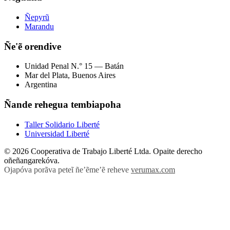
Ñepyrũ
Marandu
Ñe'ẽ orendive
Unidad Penal N.° 15 — Batán
Mar del Plata, Buenos Aires
Argentina
Ñande rehegua tembiapoha
Taller Solidario Liberté
Universidad Liberté
© 2026 Cooperativa de Trabajo Liberté Ltda. Opaite derecho
oñeñangarekóva.
Ojapóva porãva peteĩ ñe’ẽme’ẽ reheve
verumax.com