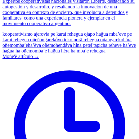
Expertos cooperativistas nacionales visitaron Liberté, destacando su
autogestión y desarrollo, y resaltando la innovación de una
cooperativa en contexto de encierro, que involucra a detenidos y
familiares, como una experiencia pionera y ejemplar en el
movimiento cooperativo argentino.
kooperativismo
ajerovia pe karai rehegua ojapo hag̃ua mba’eve pe
karai rehegua oñeñangarekóvo
teko porã rehegua oñangarekohára
oñemomba’eha’ẽva oñemohendáva hína peteĩ tapicha reheve ha’eve
hag̃ua ha oñemomba’e hag̃ua héra ha mba’e rehegua
Moñe'ẽ artículo →