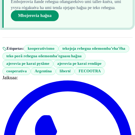
Embojerovia ñande rehegua oñangarekóvo umi taller-kuéra, umi
yvyra rógakuéra ha umi tenda ojejapo hag̃ua pe teko rehegua.
Mbojerovia hag̃ua
Etiquetas:
kooperativismo
tekojoja rehegua oñemomba’eha’ẽha
teko porã rehegua oñemomba’eguasu hag̃ua
ajerovia pe karai pytãme
ajerovia pe karai rendápe
cooperativa
Argentina
liberté
FECOOTRA
Jaikuaa: