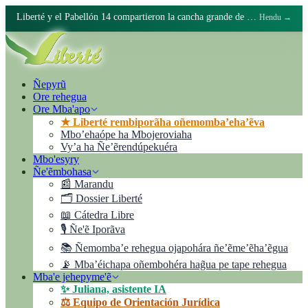
Liberté y el Pabellón 14 compartieron la cancha grande de Batán
Hendu →
Ñepyrũ
Ore rehegua
Ore Mba'apo
★ Liberté rembiporãha oñemomba’eha’ẽva
Mbo’ehaópe ha Mbojeroviaha
Vyʼa ha Ñe’ẽrendúpekuéra
Mbo'esyry
Ñe'ẽmbohasa
📰 Marandu
🗂️ Dossier Liberté
📖 Cátedra Libre
🎙️ Ñe'ẽ Iporãva
📚 Ñemomba’e rehegua ojapohára ñe’ẽme’ẽha’ẽgua
📡 Mba’éichapa oñembohéra hag̃ua pe tape rehegua
Mba'e jehepyme'ẽ
✨ Juliana, asistente IA
⚖️ Equipo de Orientación Jurídica