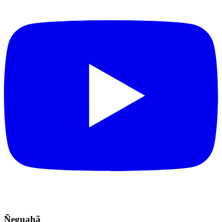
Ñeguahã