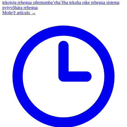
tekojoja rehegua oñemomba’eha’ẽha
tekoha oike rehegua
sistema
pytyvõhára rehegua
Moñe'ẽ artículo →