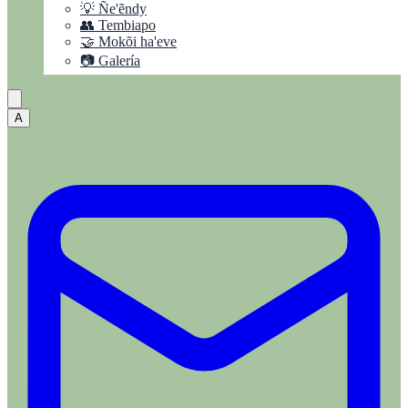
💡 Ñe'ẽndy
👥 Tembiapo
🤝 Mokõi ha'eve
📷 Galería
A