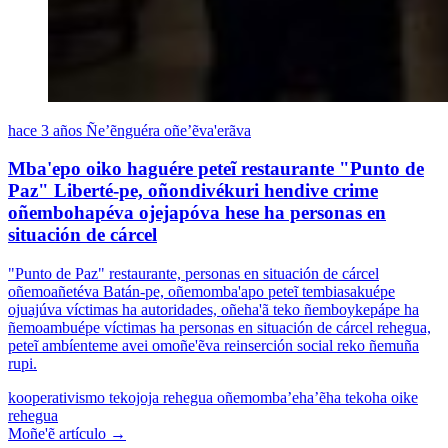
hace 3 años
Ñe’ẽnguéra oñe’ẽva'erãva
Mba'epo oiko haguére peteĩ restaurante "Punto de
Paz" Liberté-pe, oñondivékuri hendive crime
oñembohapéva ojejapóva hese ha personas en
situación de cárcel
"Punto de Paz" restaurante, personas en situación de cárcel
oñemoañetéva Batán-pe, oñemomba'apo peteĩ tembiasakuépe
ojuajúva víctimas ha autoridades, oñeha'ã teko ñemboykepápe ha
ñemoambuépe víctimas ha personas en situación de cárcel rehegua,
peteĩ ambíenteme avei omoñe'ẽva reinserción social reko ñemuña
rupi.
kooperativismo
tekojoja rehegua oñemomba’eha’ẽha
tekoha oike
rehegua
Moñe'ẽ artículo →