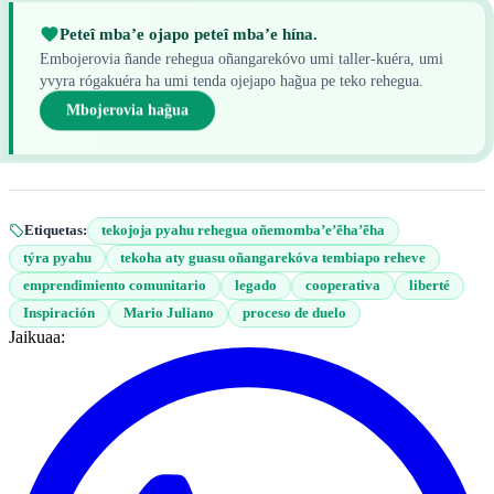
Peteî mba’e ojapo peteî mba’e hína.
Embojerovia ñande rehegua oñangarekóvo umi taller-kuéra, umi
yvyra rógakuéra ha umi tenda ojejapo hag̃ua pe teko rehegua.
Mbojerovia hag̃ua
Etiquetas:
tekojoja pyahu rehegua oñemomba’e’ẽha’ẽha
týra pyahu
tekoha aty guasu oñangarekóva tembiapo reheve
emprendimiento comunitario
legado
cooperativa
liberté
Inspiración
Mario Juliano
proceso de duelo
Jaikuaa: