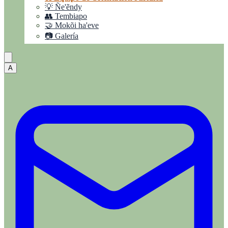
💡 Ñe'ẽndy
👥 Tembiapo
🤝 Mokõi ha'eve
📷 Galería
A