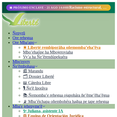
Racismo estructural, perfilamiento racial y abolicionismo carcelario.
📅 PRÓXIMO ENCLAVE · 21 AGO 14:00H
Ñepyrũ
Ore rehegua
Ore Mba'apo
★ Liberté rembiporãha oñemomba’eha’ẽva
Mbo’ehaópe ha Mbojeroviaha
Vyʼa ha Ñe’ẽrendúpekuéra
Mbo'esyry
Ñe'ẽmbohasa
📰 Marandu
🗂️ Dossier Liberté
📖 Cátedra Libre
🎙️ Ñe'ẽ Iporãva
📚 Ñemomba’e rehegua ojapohára ñe’ẽme’ẽha’ẽgua
📡 Mba’éichapa oñembohéra hag̃ua pe tape rehegua
Mba'e jehepyme'ẽ
✨ Juliana, asistente IA
⚖️ Equipo de Orientación Jurídica