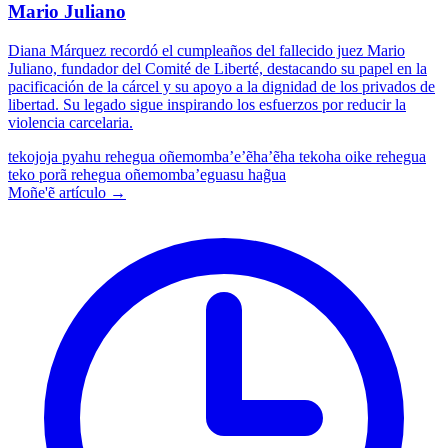
Mario Juliano
Diana Márquez recordó el cumpleaños del fallecido juez Mario
Juliano, fundador del Comité de Liberté, destacando su papel en la
pacificación de la cárcel y su apoyo a la dignidad de los privados de
libertad. Su legado sigue inspirando los esfuerzos por reducir la
violencia carcelaria.
tekojoja pyahu rehegua oñemomba’e’ẽha’ẽha
tekoha oike rehegua
teko porã rehegua oñemomba’eguasu hag̃ua
Moñe'ẽ artículo →