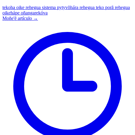
tekoha oike rehegua
sistema pytyvõhára rehegua
teko porã rehegua
oikehápe oñangarekóva
Moñe'ẽ artículo →