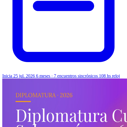
Inicia 25 jul. 2026
6 meses · 7 encuentros sincrónicos
108 hs reloj