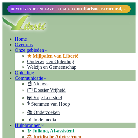
Racismo estructural, perfilamiento racial y abolicionismo carcelario.
📅 VOLGENDE ENCLAVE · 21 AUG 14:00H
Home
Over ons
Onze gebieden
★ Mijlpalen van Liberté
Onderwijs en Opleiding
Welzijn en Gemeenschap
Opleiding
Communicatie
📰 Nieuws
🗂️ Dossier Vrijheid
📖 Vrije Leerstoel
🎙️ Stemmen van Hoop
📚 Onderzoeken
📡 In de media
Hulpbronnen
✨ Juliana, AI-assistent
⚖️ Juridische Adviesgroep