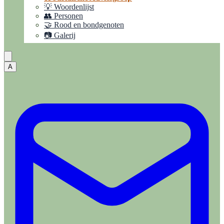
💡 Woordenlijst
👥 Personen
🤝 Rood en bondgenoten
📷 Galerij
A