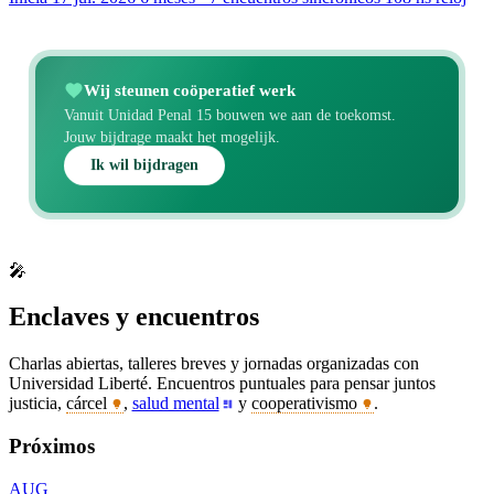
Wij steunen coöperatief werk
Vanuit Unidad Penal 15 bouwen we aan de toekomst.
Jouw bijdrage maakt het mogelijk.
Ik wil bijdragen
🎤
Enclaves y encuentros
Charlas abiertas, talleres breves y jornadas organizadas con
Universidad Liberté. Encuentros puntuales para pensar juntos
justicia,
cárcel
,
salud mental
y
cooperativismo
.
Próximos
AUG