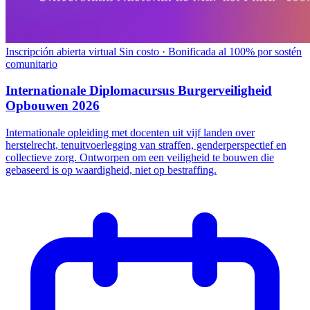
Inscripción abierta
virtual
Sin costo · Bonificada al 100% por sostén
comunitario
Internationale Diplomacursus Burgerveiligheid
Opbouwen 2026
Internationale opleiding met docenten uit vijf landen over
herstelrecht, tenuitvoerlegging van straffen, genderperspectief en
collectieve zorg. Ontworpen om een veiligheid te bouwen die
gebaseerd is op waardigheid, niet op bestraffing.