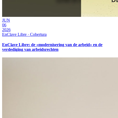
JUN
06
2026
EnClave Libre · Cobertura
EnClave Libre: de «modernisering van de arbeid» en de
verdediging van arbeidsrechten