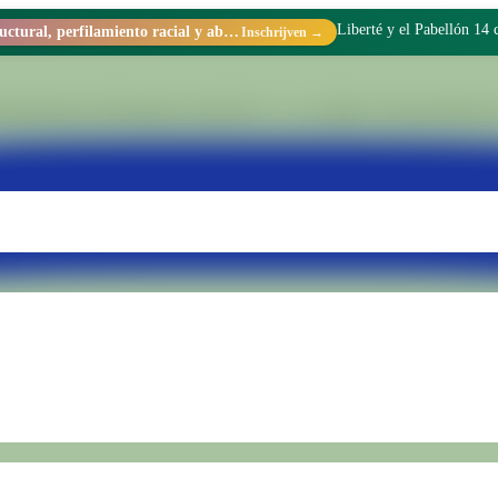
No vine a la cárcel a hac
Racismo estructural, perfilamiento racial y abolicionismo carcelario.
Inschrijven →
ing binnen Penitentiaire Eenheid Nr. 15 van Batán. Wij transformeren 