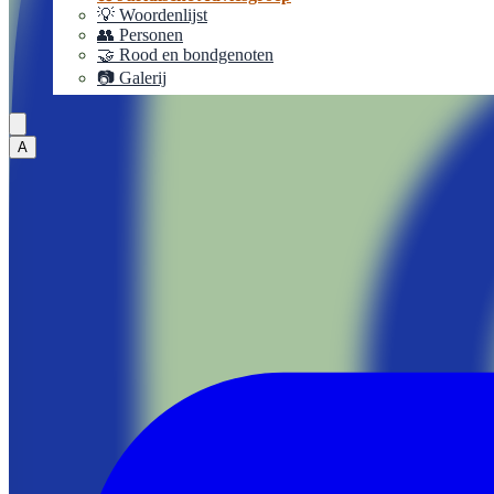
💡 Woordenlijst
👥 Personen
🤝 Rood en bondgenoten
📷 Galerij
A