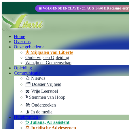
📅 VOLGENDE ENCLAVE · 21 AUG 14:00H
Liberté
Cooperativa de Trabajo Liberté Ltda. Een 100% zelfbeheerde ondernem
Home
Over ons
Onze gebieden
★ Mijlpalen van Liberté
Onderwijs en Opleiding
Welzijn en Gemeenschap
Opleiding
Communicatie
📰 Nieuws
🗂️ Dossier Vrijheid
📖 Vrije Leerstoel
🎙️ Stemmen van Hoop
📚 Onderzoeken
📡 In de media
Hulpbronnen
✨ Juliana, AI-assistent
⚖️ Juridische Adviesgroep