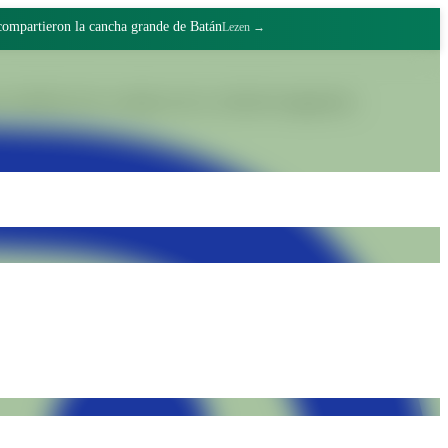
er amigos
Lezen →
realiteiten door waardig werk en collectief engagement.