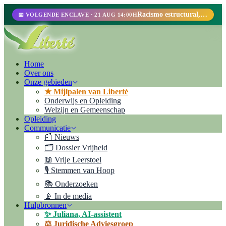
Racismo estructural, perfilamiento racial y abolicionismo carcelario.
📅 VOLGENDE ENCLAVE · 21 AUG 14:00H
Home
Over ons
Onze gebieden
★ Mijlpalen van Liberté
Onderwijs en Opleiding
Welzijn en Gemeenschap
Opleiding
Communicatie
📰 Nieuws
🗂️ Dossier Vrijheid
📖 Vrije Leerstoel
🎙️ Stemmen van Hoop
📚 Onderzoeken
📡 In de media
Hulpbronnen
✨ Juliana, AI-assistent
⚖️ Juridische Adviesgroep