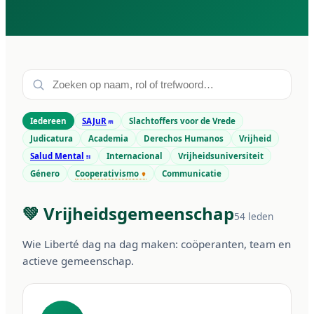
Iedereen
SAJuR
Slachtoffers voor de Vrede
Judicatura
Academia
Derechos Humanos
Vrijheid
Salud Mental
Internacional
Vrijheidsuniversiteit
Género
Cooperativismo
Communicatie
💚 Vrijheidsgemeenschap
54 leden
Wie Liberté dag na dag maken: coöperanten, team en
actieve gemeenschap.