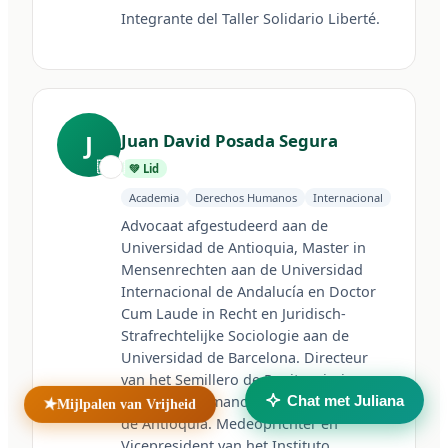
Integrante del Taller Solidario Liberté.
Navigatie
J
Juan David Posada Segura
Home
Nieuws
🇨🇴
💚 Lid
Contact
Academia
Derechos Humanos
Internacional
Advocaat afgestudeerd aan de 
Unidad Penal N.° 15 — Batán
Universidad de Antioquia, Master in 
Mar del Plata, Buenos Aires
Mensenrechten aan de Universidad 
Argentina
Internacional de Andalucía en Doctor 
Zustersites
Cum Laude in Recht en Juridisch-
Strafrechtelijke Sociologie aan de 
Taller Solidario Liberté
Universidad de Barcelona. Directeur 
Universidad Liberté
van het Semillero de Penitenciario y 
Chat met Juliana
Mijlpalen van Vrijheid
★
Derechos Humanos van de Universidad 
© 2026 Cooperativa de Trabajo Liberté Ltda. Alle rechten
voorbehouden.
de Antioquia. Medeoprichter en 
Ontwikkeld door
verumax.com
Vicepresident van het Instituto 