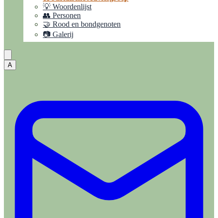
💡 Woordenlijst
👥 Personen
🤝 Rood en bondgenoten
📷 Galerij
A