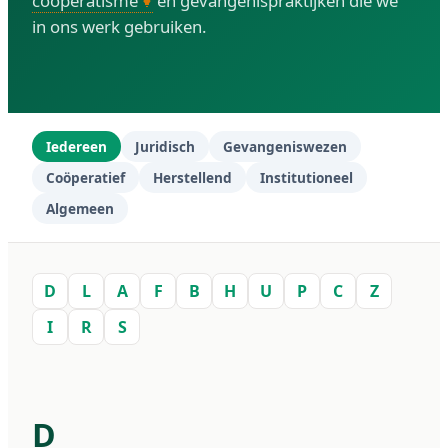
coöperatisme
en gevangenispraktijken die we
in ons werk gebruiken.
Iedereen
Juridisch
Gevangeniswezen
Coöperatief
Herstellend
Institutioneel
Algemeen
D
L
A
F
B
H
U
P
C
Z
I
R
S
D