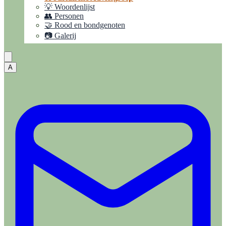
💡 Woordenlijst
👥 Personen
🤝 Rood en bondgenoten
📷 Galerij
A