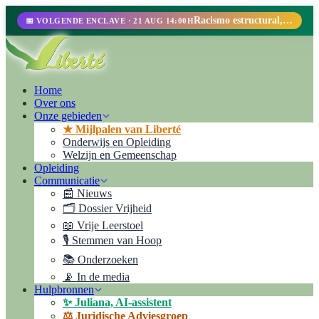
Racismo estructural, perfilamiento racial y abolicionismo carcelario.
📅 VOLGENDE ENCLAVE · 21 AUG 14:00H
Home
Over ons
Onze gebieden
★ Mijlpalen van Liberté
Onderwijs en Opleiding
Welzijn en Gemeenschap
Opleiding
Communicatie
📰 Nieuws
🗂️ Dossier Vrijheid
📖 Vrije Leerstoel
🎙️ Stemmen van Hoop
📚 Onderzoeken
📡 In de media
Hulpbronnen
✨ Juliana, AI-assistent
⚖️ Juridische Adviesgroep