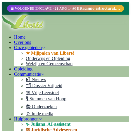
Racismo estructural, perfilamiento racial y abolicionismo carcelario.
📅 VOLGENDE ENCLAVE · 21 AUG 14:00H
Home
Over ons
Onze gebieden
★ Mijlpalen van Liberté
Onderwijs en Opleiding
Welzijn en Gemeenschap
Opleiding
Communicatie
📰 Nieuws
🗂️ Dossier Vrijheid
📖 Vrije Leerstoel
🎙️ Stemmen van Hoop
📚 Onderzoeken
📡 In de media
Hulpbronnen
✨ Juliana, AI-assistent
⚖️ Juridische Adviesgroep