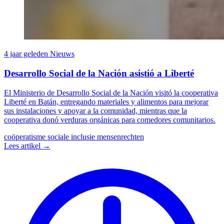
4 jaar geleden
Nieuws
Desarrollo Social de la Nación asistió a Liberté
El Ministerio de Desarrollo Social de la Nación visitó la cooperativa
Liberté en Batán, entregando materiales y alimentos para mejorar
sus instalaciones y apoyar a la comunidad, mientras que la
cooperativa donó verduras orgánicas para comedores comunitarios.
coöperatisme
sociale inclusie
mensenrechten
Lees artikel →