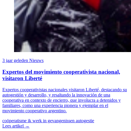
3 jaar geleden
Nieuws
Expertos del movimiento cooperativista nacional,
visitaron Liberté
Expertos cooperativistas nacionales visitaron Liberté, destacando su
autogestión y desarrollo, y resaltando la innovación de una
cooperativa en contexto de encierro, que involucra a detenidos y
familiares, como una experiencia pionera y ejemplar en el
movimiento cooperativo argentino.
coöperatisme
ik werk in gevangenissen
autogestie
Lees artikel →