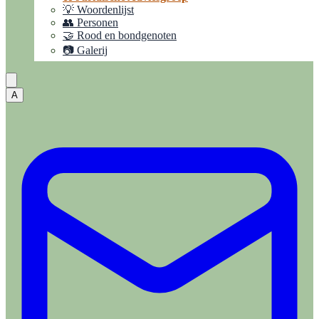
💡 Woordenlijst
👥 Personen
🤝 Rood en bondgenoten
📷 Galerij
A