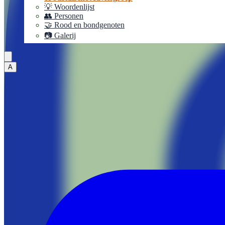
💡 Woordenlijst
👥 Personen
🤝 Rood en bondgenoten
📷 Galerij
A