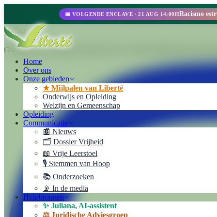
📅 VOLGENDE ENCLAVE · 21 AUG 14:00H
Liberté
Cooperativa de Trabajo Liberté Ltda. Een 100% zelfbeheerde ondernem
Home
Over ons
Onze gebieden
★ Mijlpalen van Liberté
Onderwijs en Opleiding
Welzijn en Gemeenschap
Opleiding
Communicatie
📰 Nieuws
🗂️ Dossier Vrijheid
📖 Vrije Leerstoel
🎙️ Stemmen van Hoop
📚 Onderzoeken
📡 In de media
Hulpbronnen
✨ Juliana, AI-assistent
⚖️ Juridische Adviesgroep