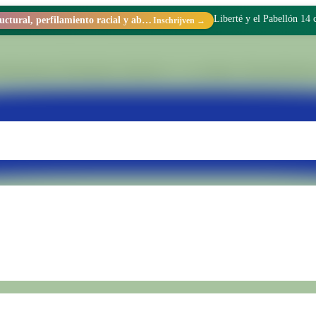
Liberté y el Pabellón 14
Racismo estructural, perfilamiento racial y abolicionismo carcelario.
Inschrijven →
ing binnen Penitentiaire Eenheid Nr. 15 van Batán. Wij transformeren 