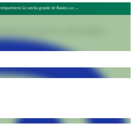
 compartieron la cancha grande de Batán
Lezen →
realiteiten door waardig werk en collectief engagement.