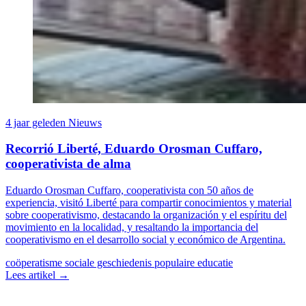
4 jaar geleden
Nieuws
Recorrió Liberté, Eduardo Orosman Cuffaro,
cooperativista de alma
Eduardo Orosman Cuffaro, cooperativista con 50 años de
experiencia, visitó Liberté para compartir conocimientos y material
sobre cooperativismo, destacando la organización y el espíritu del
movimiento en la localidad, y resaltando la importancia del
cooperativismo en el desarrollo social y económico de Argentina.
coöperatisme
sociale geschiedenis
populaire educatie
Lees artikel →