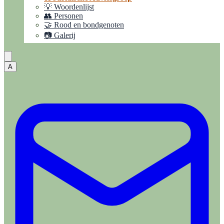
💡 Woordenlijst
👥 Personen
🤝 Rood en bondgenoten
📷 Galerij
A