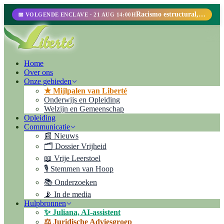
Racismo estructural, perfilamiento racial y abolicionismo carcelario.
📅 VOLGENDE ENCLAVE · 21 AUG 14:00H
Home
Over ons
Onze gebieden
★ Mijlpalen van Liberté
Onderwijs en Opleiding
Welzijn en Gemeenschap
Opleiding
Communicatie
📰 Nieuws
🗂️ Dossier Vrijheid
📖 Vrije Leerstoel
🎙️ Stemmen van Hoop
📚 Onderzoeken
📡 In de media
Hulpbronnen
✨ Juliana, AI-assistent
⚖️ Juridische Adviesgroep