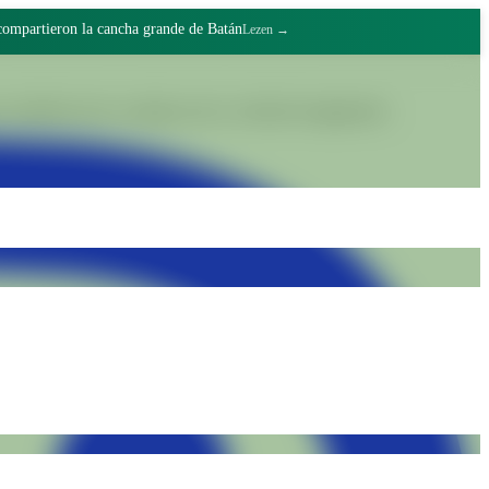
 compartieron la cancha grande de Batán
Lezen →
realiteiten door waardig werk en collectief engagement.