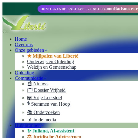
📅 VOLGENDE ENCLAVE · 21 AUG 14:00H
Liberté
Cooperativa de Trabajo Liberté Ltda. Een 100% zelfbeheerde ondernem
Home
Over ons
Onze gebieden
★ Mijlpalen van Liberté
Onderwijs en Opleiding
Welzijn en Gemeenschap
Opleiding
Communicatie
📰 Nieuws
🗂️ Dossier Vrijheid
📖 Vrije Leerstoel
🎙️ Stemmen van Hoop
📚 Onderzoeken
📡 In de media
Hulpbronnen
✨ Juliana, AI-assistent
⚖️ Juridische Adviesgroep