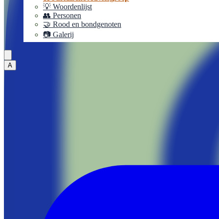
💡 Woordenlijst
👥 Personen
🤝 Rood en bondgenoten
📷 Galerij
A