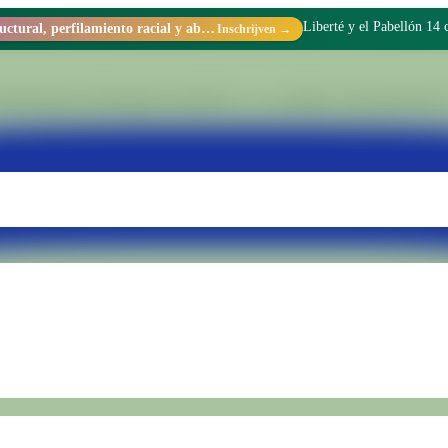
Liberté y el Pabellón 14
Racismo estructural, perfilamiento racial y abolicionismo carcelario.
Inschrijven →
ing binnen Penitentiaire Eenheid Nr. 15 van Batán. Wij transformeren 