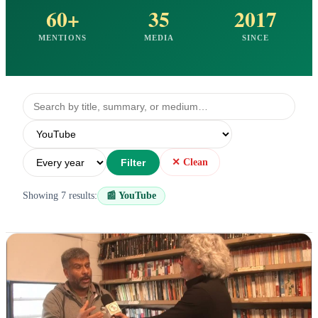
60+
35
2017
MENTIONS
MEDIA
SINCE
Filter
✕ Clean
Showing 7 results:
📰 YouTube