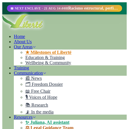
Racismo estructural, perfilamiento racial y abolicionismo carcelario.
📅 NEXT ENCLAVE · 21 AUG 14:00H
Home
About Us
Our Areas
★ Milestones of Liberté
Education & Training
Wellbeing & Community
Training
Communication
📰 News
🗂️ Freedom Dossier
📖 Free Chair
🎙️ Voices of Hope
📚 Research
📡 In the media
Resources
✨ Juliana, AI assistant
⚖️ Legal Guidance Team