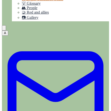
💡 Glossary
👥 People
🤝 Red and allies
📷 Gallery
A