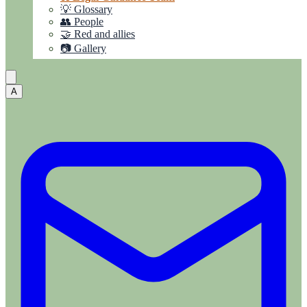
💡 Glossary
👥 People
🤝 Red and allies
📷 Gallery
A