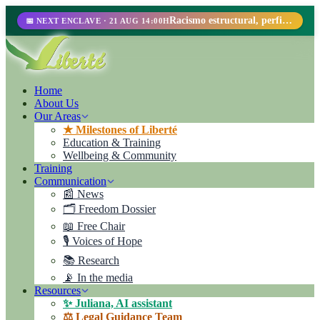
Racismo estructural, perfilamiento racial y abolicionismo carcelario.
📅 NEXT ENCLAVE · 21 AUG 14:00H
Home
About Us
Our Areas
★ Milestones of Liberté
Education & Training
Wellbeing & Community
Training
Communication
📰 News
🗂️ Freedom Dossier
📖 Free Chair
🎙️ Voices of Hope
📚 Research
📡 In the media
Resources
✨ Juliana, AI assistant
⚖️ Legal Guidance Team