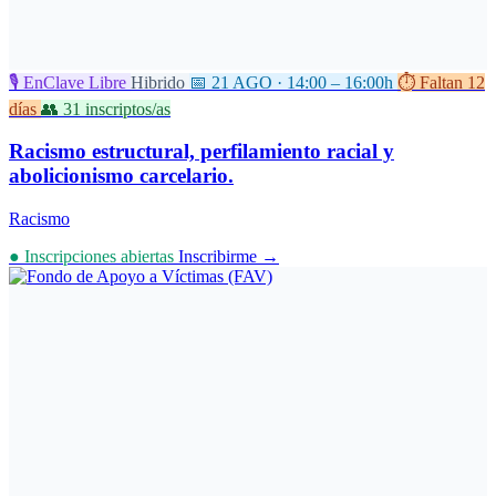
🎙️ EnClave Libre
Hibrido
📅 21 AGO · 14:00 – 16:00h
⏱️ Faltan 12
días
👥 31 inscriptos/as
Racismo estructural, perfilamiento racial y
abolicionismo carcelario.
Racismo
● Inscripciones abiertas
Inscribirme →