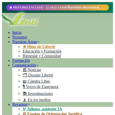
Racismo estructural, perfilamiento racial y abolicionismo carcelario.
📅 PRÓXIMO ENCLAVE · 21 AGO 14:00H
Inicio
Nosotros
Nuestras Áreas
★ Hitos de Liberté
Educación y Formación
Bienestar y Comunidad
Formación
Comunicación
📰 Noticias
🗂️ Dossier Liberté
📖 Cátedra Libre
🎙️ Voces de Esperanza
📚 Investigaciones
📡 En los medios
Recursos
✨ Juliana, asistente IA
⚖️ Equipo de Orientación Jurídica