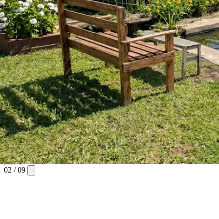
02
/
09
De Batán para Todo el País