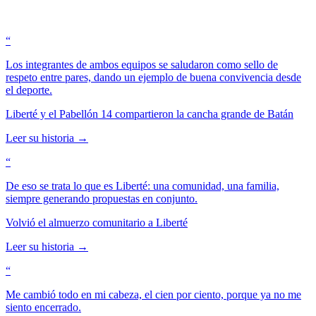
9
8
8
Voces de Liberté
5
4
4
9
9
6
5
5
7
6
6
“
8
7
7
9
8
8
Los integrantes de ambos equipos se saludaron como sello de
9
9
respeto entre pares, dando un ejemplo de buena convivencia desde
el deporte.
Liberté y el Pabellón 14 compartieron la cancha grande de Batán
Leer su historia →
“
De eso se trata lo que es Liberté: una comunidad, una familia,
siempre generando propuestas en conjunto.
Volvió el almuerzo comunitario a Liberté
Leer su historia →
“
Me cambió todo en mi cabeza, el cien por ciento, porque ya no me
siento encerrado.