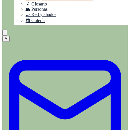
💡 Glosario
👥 Personas
🤝 Red y aliados
📷 Galería
A