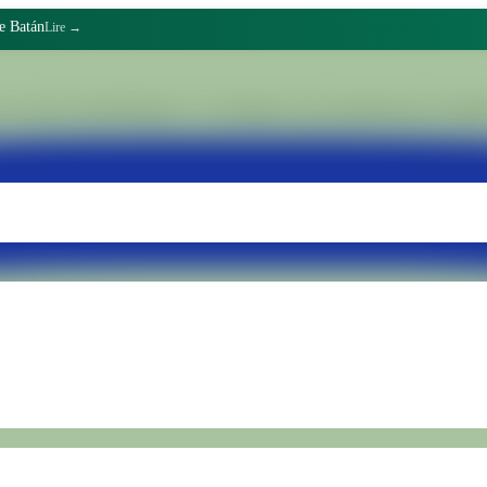
de Batán
Lire →
 sein de l'Unité Pénale N° 15 de Batán. Nous transformons les réalités 