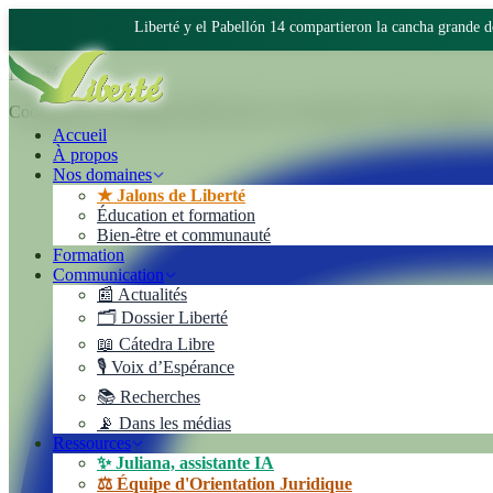
Liberté y el Pabellón 14 compartieron la cancha grande 
Liberté
Cooperativa de Trabajo Liberté Ltda. Une entreprise 100% autogérée au
Accueil
À propos
Nos domaines
★ Jalons de Liberté
Éducation et formation
Bien-être et communauté
Formation
Communication
📰 Actualités
🗂️ Dossier Liberté
📖 Cátedra Libre
🎙️ Voix d’Espérance
📚 Recherches
📡 Dans les médias
Ressources
✨ Juliana, assistante IA
⚖️ Équipe d'Orientation Juridique