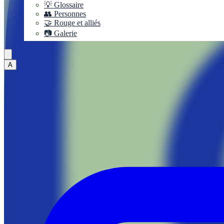
💡 Glossaire
👥 Personnes
🤝 Rouge et alliés
📷 Galerie
A