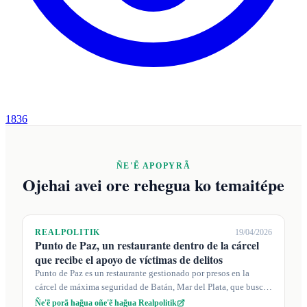
1836
ÑE'Ẽ APOPYRÃ
Ojehai avei ore rehegua ko temaitépe
REALPOLITIK
19/04/2026
Punto de Paz, un restaurante dentro de la cárcel
que recibe el apoyo de víctimas de delitos
Punto de Paz es un restaurante gestionado por presos en la
cárcel de máxima seguridad de Batán, Mar del Plata, que busca
restaurar la dignid...
Ñe'ẽ porã hag̃ua oñe'ẽ hag̃ua Realpolitik