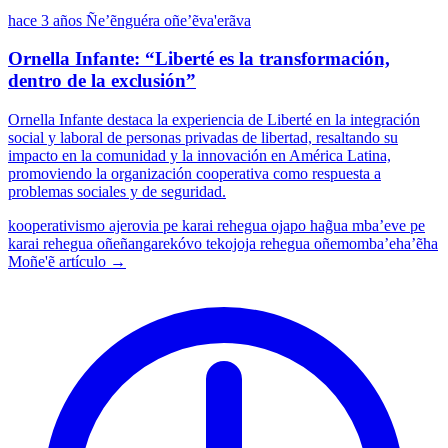
hace 3 años
Ñe’ẽnguéra oñe’ẽva'erãva
Ornella Infante: “Liberté es la transformación,
dentro de la exclusión”
Ornella Infante destaca la experiencia de Liberté en la integración
social y laboral de personas privadas de libertad, resaltando su
impacto en la comunidad y la innovación en América Latina,
promoviendo la organización cooperativa como respuesta a
problemas sociales y de seguridad.
kooperativismo
ajerovia pe karai rehegua ojapo hag̃ua mba’eve pe
karai rehegua oñeñangarekóvo
tekojoja rehegua oñemomba’eha’ẽha
Moñe'ẽ artículo →