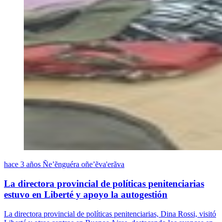
hace 3 años
Ñe’ẽnguéra oñe’ẽva'erãva
La directora provincial de políticas penitenciarias
estuvo en Liberté y apoyo la autogestión
La directora provincial de políticas penitenciarias, Dina Rossi, visitó