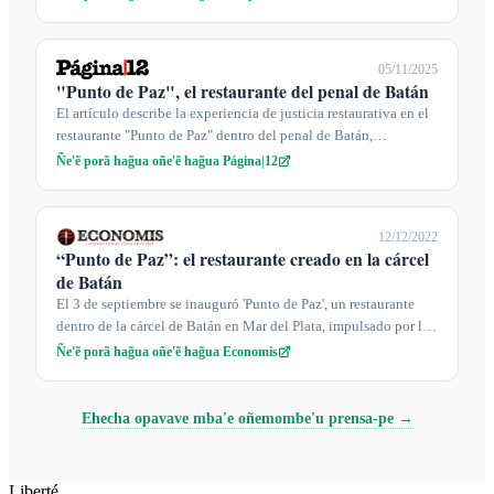
05/11/2025
"Punto de Paz", el restaurante del penal de Batán
El artículo describe la experiencia de justicia restaurativa en el
restaurante "Punto de Paz" dentro del penal de Batán,
promovida por la ab...
Ñe'ẽ porã hag̃ua oñe'ẽ hag̃ua Página|12
12/12/2022
“Punto de Paz”: el restaurante creado en la cárcel
de Batán
El 3 de septiembre se inauguró 'Punto de Paz', un restaurante
dentro de la cárcel de Batán en Mar del Plata, impulsado por la
cooperativa Li...
Ñe'ẽ porã hag̃ua oñe'ẽ hag̃ua Economis
Ehecha opavave mba'e oñemombe'u prensa-pe →
Liberté