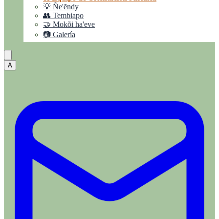
💡 Ñe'ẽndy
👥 Tembiapo
🤝 Mokõi ha'eve
📷 Galería
A