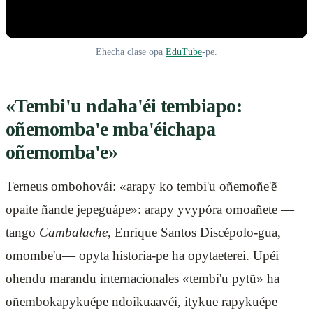
Ehecha clase opa
EduTube
-pe.
«Tembi'u ndaha'éi tembiapo:
oñemomba'e mba'éichapa
oñemomba'e»
Terneus ombohovái: «arapy ko tembi'u oñemoñe'ẽ
opaite ñande jepeguápe»: arapy yvypóra omoañete —
tango
Cambalache
, Enrique Santos Discépolo-gua,
omombe'u— opyta historia-pe ha opytaeterei. Upéi
ohendu marandu internacionales «tembi'u pytũ» ha
oñembokapykuépe ndoikuaavéi, itykue rapykuépe