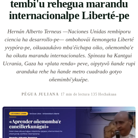
tembi'u rehegua marandu
internacionalpe Liberté-pe
Hernán Alberto Terneus —Naciones Unidas rembiporu
ciencia ha desarrollo-pe— ombohovái ñemongeta Liberté
yvypóra-pe, oikuaaukávo mba'éichapa oiko, oñemomba'e
ha oikutu marandu internacionales. Spinoza ha Kantgui
Ucrania, Gaza ha «plata renda» peve, oipytyvõ ñande rupi
aranduka rehe ha ñande metro cuadrado gotyo
oñemimbi'ykuépe.
PÉGUA JULIANA
·
17 min de lectura
·
135 Hechakuaa