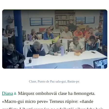
Clase, Punto de Paz sala-gui, Batán-pe.
Diana
Márquez ombohovái clase ha ñemongeta.
«Macro-gui micro peve» Terneus rúpive: «ñande