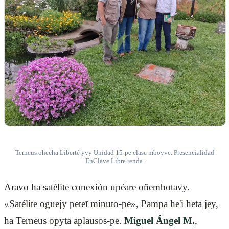
Terneus ohecha Liberté yvy Unidad 15-pe clase mboyve. Presencialidad
EnClave Libre renda.
Aravo ha satélite conexión upéare oñembotavy.
«Satélite oguejy peteĩ minuto-pe», Pampa he'i heta jey,
ha Terneus opyta aplausos-pe.
Miguel Ángel M.
,