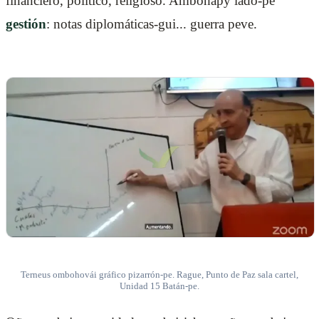
financiero, político, religioso. Ambohapy lado-pe
gestión
: notas diplomáticas-gui... guerra peve.
Terneus ombohovái gráfico pizarrón-pe. Rague, Punto de Paz sala cartel,
Unidad 15 Batán-pe.