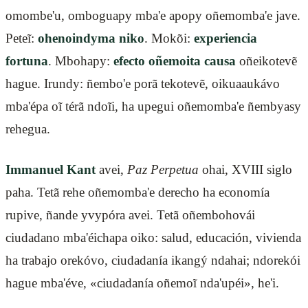
omombe'u, omboguapy mba'e apopy oñemomba'e jave.
Peteĩ:
ohenoindyma niko
. Mokõi:
experiencia
fortuna
. Mbohapy:
efecto oñemoita causa
oñeikotevẽ
hague. Irundy: ñembo'e porã tekotevẽ, oikuaaukávo
mba'épa oĩ térã ndoĩi, ha upegui oñemomba'e ñembyasy
rehegua.
Immanuel Kant
avei,
Paz Perpetua
ohai, XVIII siglo
paha. Tetã rehe oñemomba'e derecho ha economía
rupive, ñande yvypóra avei. Tetã oñembohovái
ciudadano mba'éichapa oiko: salud, educación, vivienda
ha trabajo orekóvo, ciudadanía ikangý ndahai; ndorekói
hague mba'éve, «ciudadanía oñemoĩ nda'upéi», he'i.