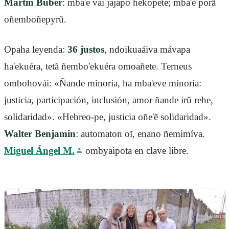
Martin Buber
: mba'e vai jajapo hekopete; mba'e porã
oñemboñepyrũ.
Opaha leyenda:
36 justos
, ndoikuaáiva mávapa
ha'ekuéra, tetã ñembo'ekuéra omoañete. Terneus
ombohovái: «Ñande minoría, ha mba'eve minoría:
justicia, participación, inclusión, amor ñande irũ rehe,
solidaridad». «Hebreo-pe, justicia oñe'ẽ solidaridad».
Walter Benjamin
: automaton oĩ, enano ñemimíva.
Miguel Ángel M.
ombyaipota en clave libre.