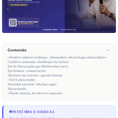
Contenido
«Tembi'u ndaha'éi tembiapo: oñemomba'e mba'éichapa oñemomba'e»
Conflicto anatomía: oñemboja'o ha ikykue
Isla de Pascua paha-gui Mediterráneo peve
Eje ñemimi: comunicación
Abstracto ha concreto: agenda ñemimi
«Teri'ỹ plata renda»
Densidad nacional: mba'épa ojapo
Sala porandu
«Ñande minoría, ha mba\'eve minoría»
💬
PETEĨ MBA'E OJEKUAA