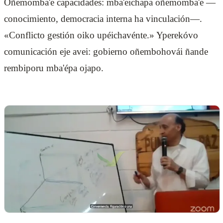
Oñemomba'e capacidades: mba'eichapa oñemomba'e —
conocimiento, democracia interna ha vinculación—.
«Conflicto gestión oiko upéichavénte.» Yperekóvo
comunicación eje avei: gobierno oñembohovái ñande
rembiporu mba'épa ojapo.