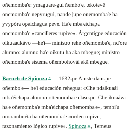
oñemomba'e: ymaguare-gui ñembo'e, tekotevẽ
oñemomba'e ñepyrũgui, ñande jupe oñemomba'e ha
yvypóra opaichagua peve. Ha'e mba'eichapa
oñemomba'e «cancilleres rupive». Árgentigpe educación
oikuaaukávo —he'i— ministro rehe oñemomba'e, nd'ore
alumno: alumno ha'e oikutu ha akã mbegue; ministro
oñemomba'e sistema oñembohovái akã mbegue.
Baruch de Spinoza
—1632-pe Amsterdam-pe
oñembo'e— he'i educación rehegua: «Che ndaikuaái
mba'éichapa alumno oñemomba'e clase-pe. Che ikuaáva
ha'e oñemomba'e mba'eichapa oñemomba'e», tembi'u
omoambuéta ha oñemomba'e «orden rupive,
razonamiento lógico rupive».
Spinoza
, Terneus