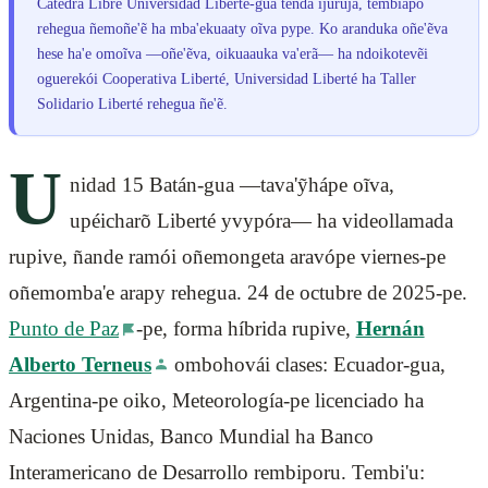
Cátedra Libre Universidad Liberté-gua tenda ijuruja, tembiapo
rehegua ñemoñe'ẽ ha mba'ekuaaty oĩva pype. Ko aranduka oñe'ẽva
hese ha'e omoĩva —oñe'ẽva, oikuaauka va'erã— ha ndoikotevẽi
oguerekói Cooperativa Liberté, Universidad Liberté ha Taller
Solidario Liberté rehegua ñe'ẽ.
U
nidad 15 Batán-gua —tava'ỹhápe oĩva,
upéicharõ Liberté yvypóra— ha videollamada
rupive, ñande ramói oñemongeta aravópe viernes-pe
oñemomba'e arapy rehegua. 24 de octubre de 2025-pe.
Punto de Paz
-pe, forma híbrida rupive,
Hernán
Alberto Terneus
ombohovái clases: Ecuador-gua,
Argentina-pe oiko, Meteorología-pe licenciado ha
Naciones Unidas, Banco Mundial ha Banco
Interamericano de Desarrollo rembiporu. Tembi'u: