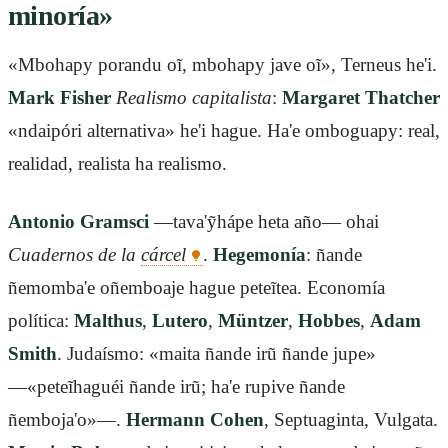
minoría»
«Mbohapy porandu oĩ, mbohapy jave oĩ», Terneus he'i.
Mark Fisher
Realismo capitalista
:
Margaret Thatcher
«ndaipóri alternativa» he'i hague. Ha'e omboguapy: real,
realidad, realista ha realismo.
Antonio Gramsci
—tava'ỹhápe heta año— ohai
Cuadernos de la
cárcel
.
Hegemonía
: ñande
ñemomba'e oñemboaje hague peteĩtea. Economía
política:
Malthus
,
Lutero
,
Müntzer
,
Hobbes
,
Adam
Smith
. Judaísmo: «maita ñande irũ ñande jupe»
—«peteĩhaguéi ñande irũ; ha'e rupive ñande
ñemboja'o»—.
Hermann Cohen
, Septuaginta, Vulgata.