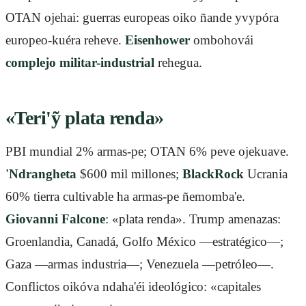
OTAN ojehai: guerras europeas oiko ñande yvypóra
europeo-kuéra reheve.
Eisenhower
ombohovái
complejo militar-industrial
rehegua.
«Teri'ỹ plata renda»
PBI mundial 2% armas-pe; OTAN 6% peve ojekuave.
'Ndrangheta
$600 mil millones;
BlackRock
Ucrania
60% tierra cultivable ha armas-pe ñemomba'e.
Giovanni Falcone
: «plata renda». Trump amenazas:
Groenlandia, Canadá, Golfo México —estratégico—;
Gaza —armas industria—; Venezuela —petróleo—.
Conflictos oikóva ndaha'éi ideológico: «capitales