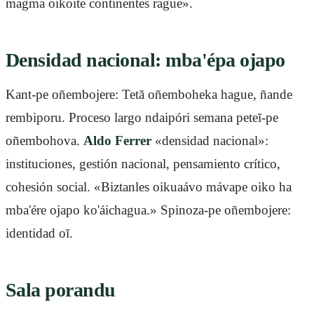
magma oikoite continentes rague».
Densidad nacional: mba'épa ojapo
Kant-pe oñembojere: Tetã oñemboheka hague, ñande
rembiporu. Proceso largo ndaipóri semana peteĩ-pe
oñembohova.
Aldo Ferrer
«densidad nacional»:
instituciones, gestión nacional, pensamiento crítico,
cohesión social. «Biztanles oikuaávo mávape oiko ha
mba'ére ojapo ko'áichagua.» Spinoza-pe oñembojere:
identidad oĩ.
Sala porandu