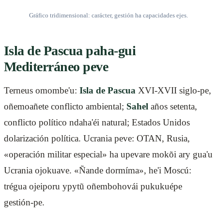
Gráfico tridimensional: carácter, gestión ha capacidades ejes.
Isla de Pascua paha-gui
Mediterráneo peve
Terneus omombe'u:
Isla de Pascua
XVI-XVII siglo-pe,
oñemoañete conflicto ambiental;
Sahel
años setenta,
conflicto político ndaha'éi natural; Estados Unidos
dolarización política. Ucrania peve: OTAN, Rusia,
«operación militar especial» ha upevare mokõi ary gua'u
Ucrania ojokuave. «Ñande dormíma», he'i Moscú:
trégua ojeiporu ypytũ oñembohovái pukukuépe
gestión-pe.