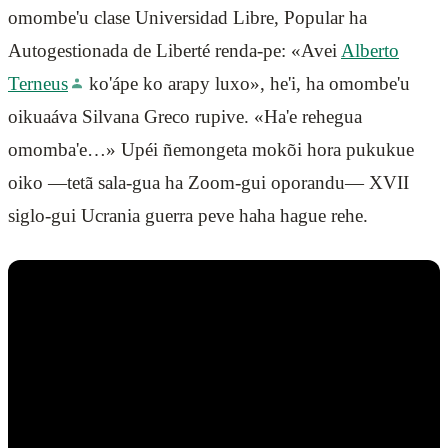
omombe'u clase Universidad Libre, Popular ha
Autogestionada de Liberté renda-pe: «Avei
Alberto
Terneus
ko'ápe ko arapy luxo», he'i, ha omombe'u
oikuaáva Silvana Greco rupive. «Ha'e rehegua
omomba'e…» Upéi ñemongeta mokõi hora pukukue
oiko —tetã sala-gua ha Zoom-gui oporandu— XVII
siglo-gui Ucrania guerra peve haha hague rehe.