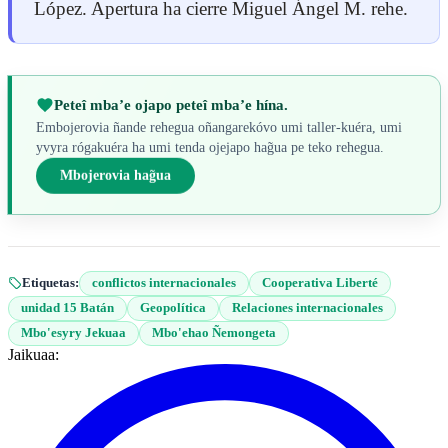
López. Apertura ha cierre Miguel Ángel M. rehe.
Peteî mba’e ojapo peteî mba’e hína.
Embojerovia ñande rehegua oñangarekóvo umi taller-kuéra, umi
yvyra rógakuéra ha umi tenda ojejapo hag̃ua pe teko rehegua.
Mbojerovia hag̃ua
Etiquetas:
conflictos internacionales
Cooperativa Liberté
unidad 15 Batán
Geopolítica
Relaciones internacionales
Mbo'esyry Jekuaa
Mbo'ehao Ñemongeta
Jaikuaa: