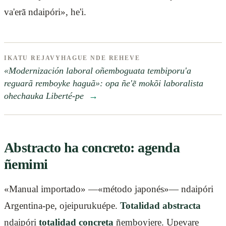
va'erã ndaipóri», he'i.
IKATU REJAVYHAGUE NDE REHEVE
«Modernización laboral oñemboguata tembiporu'a
reguarã remboyke haguã»: opa ñe'ẽ mokõi laboralista
ohechauka Liberté-pe
→
Abstracto ha concreto: agenda
ñemimi
«Manual importado» —«método japonés»— ndaipóri
Argentina-pe, ojeipurukuépe.
Totalidad abstracta
ndaipóri
totalidad concreta
ñemboyjere. Upevare