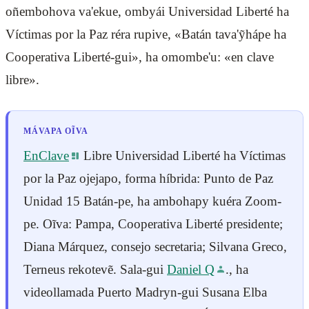
oñembohova va'ekue, ombyái Universidad Liberté ha
Víctimas por la Paz réra rupive, «Batán tava'ỹhápe ha
Cooperativa Liberté-gui», ha omombe'u: «en clave
libre».
MÁVAPA OĨVA
EnClave
Libre Universidad Liberté ha Víctimas
por la Paz ojejapo, forma híbrida: Punto de Paz
Unidad 15 Batán-pe, ha ambohapy kuéra Zoom-
pe. Oĩva: Pampa, Cooperativa Liberté presidente;
Diana Márquez, consejo secretaria; Silvana Greco,
Terneus rekotevẽ. Sala-gui
Daniel Q
., ha
videollamada Puerto Madryn-gui Susana Elba