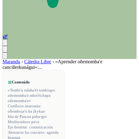
🌿
Marandu
›
Cátedra Libre
›
«Aprender oñemomba'e
cancillerkunágui»:...
Contenido
«Tembi'u ndaha'éi tembiapo:
oñemomba'e mba'éichapa
oñemomba'e»
Conflicto anatomía:
oñemboja'o ha ikykue
Isla de Pascua paha-gui
Mediterráneo peve
Eje ñemimi: comunicación
Abstracto ha concreto: agenda
ñemimi