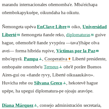
marandu internacionales oñemomba'e. Mba'eichapa
oñembokapykuépe, oikundaha ha oikutu.
Ñemongeta upéva
EnClave Libre
oiko,
Universidad
Liberté
ñemongeta ñande reko,
diplomaturas
guive
hague, oñemoñe'ẽ ñande yvypóra —tava'ỹhápe oĩva
avei— forma híbrida rupive,
Víctimas por la Paz
mbo'epyrã.
Pampa
,
Cooperativa
Liberté presidente,
ombopaite omombe'u
Terneus
oñe'ẽ porãre Buenos
Aires-gui ou «ñande ryvy, Liberté oikuaaukávo».
Huvicha rehe ou
Silvana Greco
, hekotevẽ hague
upépe, ha upegui diplomatura-pe ojoaju aravópe.
Diana Márquez
, consejo administración secretaria,