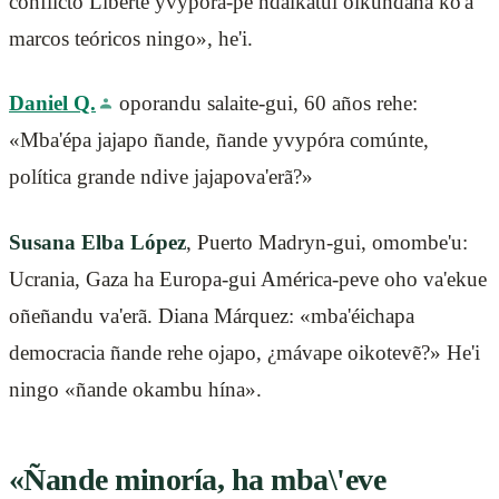
conflicto Liberté yvypóra-pe ndaikatúi oikundaha ko'a
marcos teóricos ningo», he'i.
Daniel Q.
oporandu salaite-gui, 60 años rehe:
«Mba'épa jajapo ñande, ñande yvypóra comúnte,
política grande ndive jajapova'erã?»
Susana Elba López
, Puerto Madryn-gui, omombe'u:
Ucrania, Gaza ha Europa-gui América-peve oho va'ekue
oñeñandu va'erã. Diana Márquez: «mba'éichapa
democracia ñande rehe ojapo, ¿mávape oikotevẽ?» He'i
ningo «ñande okambu hína».
«Ñande minoría, ha mba\'eve