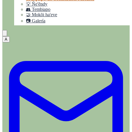
💡 Ñe'ẽndy
👥 Tembiapo
🤝 Mokõi ha'eve
📷 Galería
A