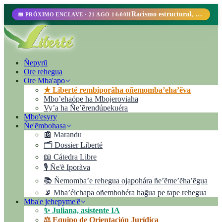
Racismo estructural, perfilamiento racial y abolicionismo carcelario.
📅 PRÓXIMO ENCLAVE · 21 AGO 14:00H
Ñepyrũ
Ore rehegua
Ore Mba'apo
★ Liberté rembiporãha oñemomba’eha’ẽva
Mbo’ehaópe ha Mbojeroviaha
Vyʼa ha Ñe’ẽrendúpekuéra
Mbo'esyry
Ñe'ẽmbohasa
📰 Marandu
🗂️ Dossier Liberté
📖 Cátedra Libre
🎙️ Ñe'ẽ Iporãva
📚 Ñemomba’e rehegua ojapohára ñe’ẽme’ẽha’ẽgua
📡 Mba’éichapa oñembohéra hag̃ua pe tape rehegua
Mba'e jehepyme'ẽ
✨ Juliana, asistente IA
⚖️ Equipo de Orientación Jurídica