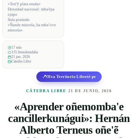
«Teri'ỹ plata renda»
Densidad nacional: mba'épa
ojapo
Sala porandu
«Ñande minoría, ha mba\'eve
minoría»
17 min
135 ñemohendaha
21 jun. 2026
Cátedra Libre
📍
Oĩva Territorio Liberté-pe
CÁTEDRA LIBRE
·
21 DE JUNIO, 2026
«Aprender oñemomba'e
cancillerkunágui»: Hernán
Alberto Terneus oñe'ẽ