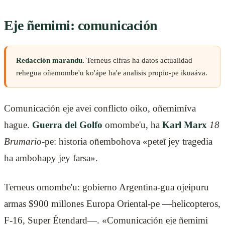
Eje ñemimi: comunicación
Redacción marandu.
Terneus cifras ha datos actualidad
rehegua oñemombe'u ko'ápe ha'e analisis propio-pe ikuaáva.
Comunicación eje avei conflicto oiko, oñemimíva
hague.
Guerra del Golfo
omombe'u, ha
Karl Marx
18
Brumario
-pe: historia oñembohova «peteĩ jey tragedia
ha ambohapy jey farsa».
Terneus omombe'u: gobierno Argentina-gua ojeipuru
armas $900 millones Europa Oriental-pe —helicopteros,
F-16, Super Étendard—. «Comunicación eje ñemimi