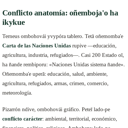
Conflicto anatomía: oñemboja'o ha
ikykue
Terneus ombohovái yvypóra tablero. Tetã oñemomba'e
Carta de las Naciones Unidas
rupive —educación,
agricultura, industria, refugiados—. Casi 200 Estado oĩ,
ha ñande rembiporu: «Naciones Unidas sistema ñande».
Oñemomba'e uperã: educación, salud, ambiente,
agricultura, refugiados, armas, crimen, comercio,
meteorología.
Pizarrón ndive, ombohovái gráfico. Peteĩ lado-pe
conflicto carácter
: ambiental, territorial, económico,