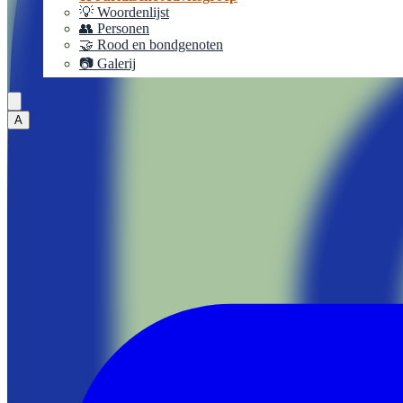
💡 Woordenlijst
👥 Personen
🤝 Rood en bondgenoten
📷 Galerij
A