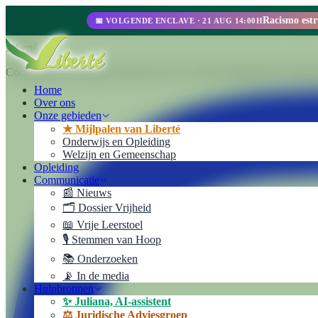
📅 VOLGENDE ENCLAVE · 21 AUG 14:00H
Liberté
Cooperativa de Trabajo Liberté Ltda. Een 100% zelfbeheerde ondernem
Home
Over ons
Onze gebieden
★ Mijlpalen van Liberté
Onderwijs en Opleiding
Welzijn en Gemeenschap
Opleiding
Communicatie
📰 Nieuws
🗂️ Dossier Vrijheid
📖 Vrije Leerstoel
🎙️ Stemmen van Hoop
📚 Onderzoeken
📡 In de media
Hulpbronnen
✨ Juliana, AI-assistent
⚖️ Juridische Adviesgroep