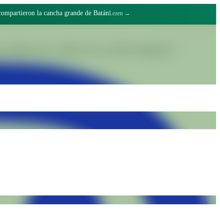
 compartieron la cancha grande de Batán
Lezen →
realiteiten door waardig werk en collectief engagement.