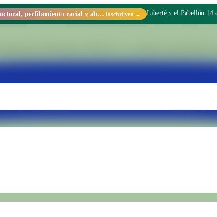
Liberté y el Pabellón 14
Racismo estructural, perfilamiento racial y abolicionismo carcelario.
Inschrijven →
ing binnen Penitentiaire Eenheid Nr. 15 van Batán. Wij transformeren 